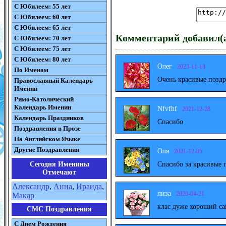
С Юбилеем: 55 лет
С Юбилеем: 60 лет
С Юбилеем: 65 лет
Комментарий добавил(а
С Юбилеем: 70 лет
С Юбилеем: 75 лет
С Юбилеем: 80 лет
Олег
2023-11-18
По Именам
Очень красивые поздр
Православный Календарь
Именин
Римо-Католический
Календарь Именин
Nfvfhf
2021-12-28
Календарь Праздников
Спасибо
Поздравления в Прозе
На Английском Языке
Другие Поздравления
Оля
2021-12-05
Спасибо за красивые 
Сегодня Именины
Отмечают
Александр
,
Анна
,
Ираида
,
лиза
2020-04-21
Макар
клас дуже хороший са
СМС Поздравления
С Днем Рождения