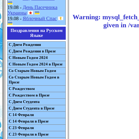
19.08 -
День Пасечника
Украины
Warning: mysql_fetch_
19.08 -
Яблочный Спас
given in /v
Поздравления на Русском
Языке
С Днем Рождения
С Днем Рождения в Прозе
С Новым Годом 2024
С Новым Годом 2024 в Прозе
Со Старым Новым Годом
Со Старым Новым Годом в
Прозе
С Рождеством
С Рождеством в Прозе
С Днем Студента
С Днем Студента в Прозе
С 14 Февраля
С 14 Февраля в Прозе
С 23 Февраля
С 23 Февраля в Прозе