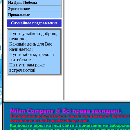
На День Победы
Эротические
Прикольные
Случайное поздравление
Пусть улыбкою доброю,
нежною,
Каждый день для Вас
начинается!
Пусть заботы, тревоги
житейские
На пути вам реже
встречаются!