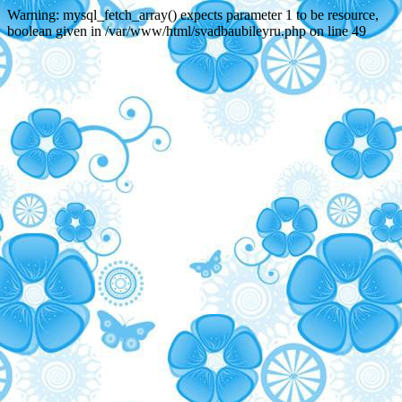
Warning: mysql_fetch_array() expects parameter 1 to be resource,
boolean given in /var/www/html/svadbaubileyru.php on line 49