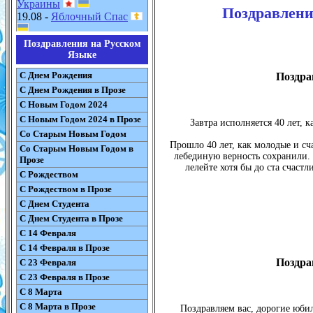
Украины
Поздравления
19.08 -
Яблочный Спас
Поздравления на Русском
Языке
С Днем Рождения
Поздра
С Днем Рождения в Прозе
С Новым Годом 2024
С Новым Годом 2024 в Прозе
Завтра исполняется 40 лет, 
Со Старым Новым Годом
Прошло 40 лет, как молодые и сч
Со Старым Новым Годом в
лебединую верность сохранили. 
Прозе
лелейте хотя бы до ста счаст
С Рождеством
С Рождеством в Прозе
С Днем Студента
С Днем Студента в Прозе
С 14 Февраля
С 14 Февраля в Прозе
Поздра
С 23 Февраля
С 23 Февраля в Прозе
С 8 Марта
С 8 Марта в Прозе
Поздравляем вас, дорогие юбиля