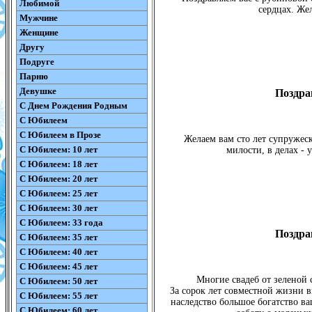
Любимой
сердцах. Же
Мужчине
Женщине
Другу
Подруге
Парню
Девушке
Поздра
С Днем Рождения Родным
С Юбилеем
С Юбилеем в Прозе
Желаем вам сто лет супружеск
С Юбилеем: 10 лет
милости, в делах -
С Юбилеем: 18 лет
С Юбилеем: 20 лет
С Юбилеем: 25 лет
С Юбилеем: 30 лет
С Юбилеем: 33 года
Поздра
С Юбилеем: 35 лет
С Юбилеем: 40 лет
С Юбилеем: 45 лет
Многие свадеб от зеленой
С Юбилеем: 50 лет
За сорок лет совместной жизни в
С Юбилеем: 55 лет
наследство большое богатство ва
С Юбилеем: 60 лет