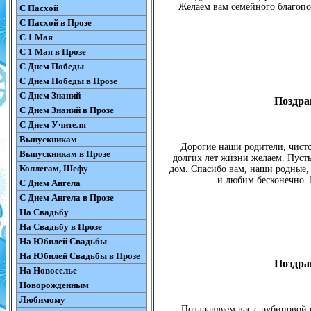
Желаем вам семейного благопо
С Пасхой
С Пасхой в Прозе
С 1 Мая
С 1 Мая в Прозе
С Днем Победы
С Днем Победы в Прозе
С Днем Знаний
Поздра
С Днем Знаний в Прозе
С Днем Учителя
Выпускникам
Дорогие наши родители, чисто
Выпускникам в Прозе
долгих лет жизни желаем. Пусть
Коллегам, Шефу
дом. Спасибо вам, наши родные, з
и любим бесконечно. 
С Днем Ангела
С Днем Ангела в Прозе
На Свадьбу
На Свадьбу в Прозе
На Юбилей Свадьбы
На Юбилей Свадьбы в Прозе
Поздра
На Новоселье
Новорожденным
Любимому
Поздравляем вас с рубиновой 