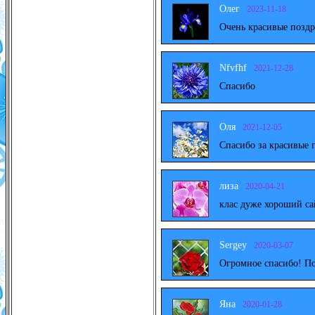
Олег
2023-11-18
Очень красивые поздр
Nfvfhf
2021-12-28
Спасибо
Оля
2021-12-05
Спасибо за красивые 
лиза
2020-04-21
клас дуже хороший са
Sergey
2020-03-07
Огромное спасибо! По
Яна
2020-01-28