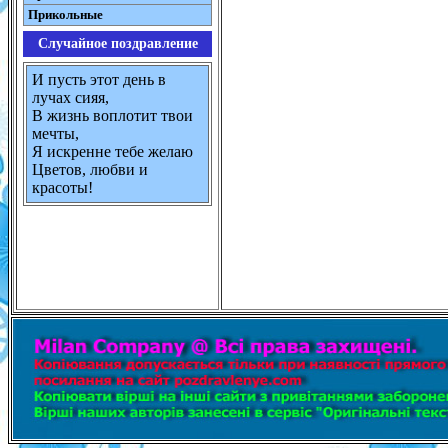
Прикольные
Случайное поздравление
И пусть этот день в
лучах сияя,
В жизнь воплотит твои
мечты,
Я искренне тебе желаю
Цветов, любви и
красоты!