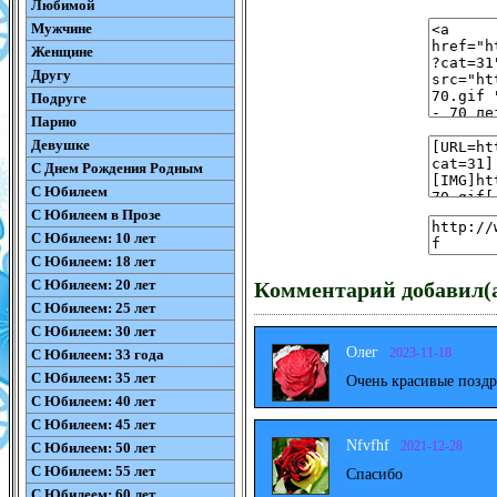
Любимой
Мужчине
Женщине
Другу
Подруге
Парню
Девушке
С Днем Рождения Родным
С Юбилеем
С Юбилеем в Прозе
С Юбилеем: 10 лет
С Юбилеем: 18 лет
С Юбилеем: 20 лет
Комментарий добавил(а
С Юбилеем: 25 лет
С Юбилеем: 30 лет
Олег
2023-11-18
С Юбилеем: 33 года
С Юбилеем: 35 лет
Очень красивые поздр
С Юбилеем: 40 лет
С Юбилеем: 45 лет
Nfvfhf
2021-12-28
С Юбилеем: 50 лет
С Юбилеем: 55 лет
Спасибо
С Юбилеем: 60 лет