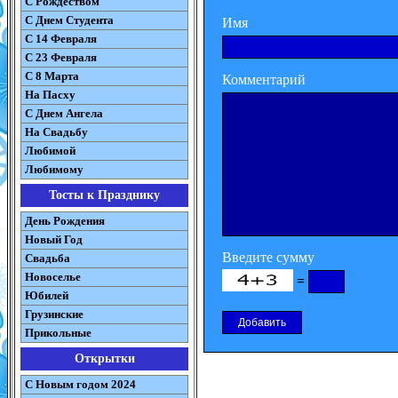
С Рождеством
C Днем Студента
Имя
С 14 Февраля
С 23 Февраля
С 8 Марта
Комментарий
На Пасху
C Днем Ангела
На Свадьбу
Любимой
Любимому
Тосты к Празднику
День Рождения
Новый Год
Введите сумму
Свадьба
Новоселье
=
Юбилей
Грузинские
Прикольные
Открытки
С Новым годом 2024