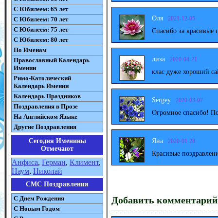
С Юбилеем: 65 лет
Оля
2021-12-05
С Юбилеем: 70 лет
С Юбилеем: 75 лет
Спасибо за красивые 
С Юбилеем: 80 лет
По Именам
лиза
2020-04-21
Православный Календарь
Именин
клас дуже хороший са
Римо-Католический
Календарь Именин
Календарь Праздников
Sergey
2020-03-07
Поздравления в Прозе
Огромное спасибо! По
На Английском Языке
Другие Поздравления
Яна
Сегодня Именины
2020-01-28
Отмечают
Красивые поздравлени
Анфиса
,
Герман
,
Климент
,
Наум
,
Николай
СМС Поздравления
Добавить комментарий
С Днем Рождения
С Новым Годом