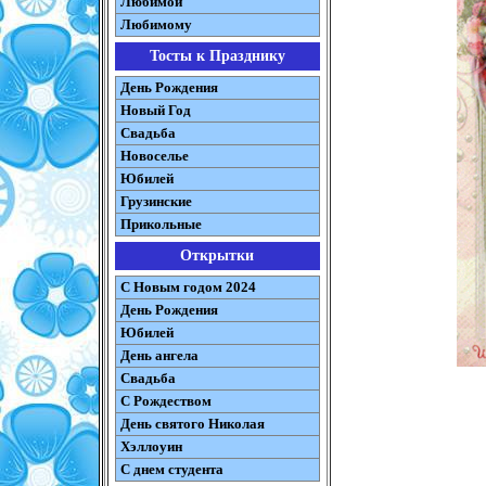
Любимой
Любимому
Тосты к Празднику
День Рождения
Новый Год
Свадьба
Новоселье
Юбилей
Грузинские
Прикольные
Открытки
С Новым годом 2024
День Рождения
Юбилей
День ангела
Свадьба
С Рождеством
День святого Николая
Хэллоуин
С днем студента