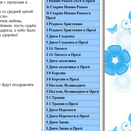
З Новим Роком 2024 в Прозі
и с прошлым и ...
Зі Старим Новим Роком
и со средней ценой
Зі Старим Новим Роком в
сль».
Прозі
тная любовь,
З Різдвом Христовим
бавим: пусть судьба
З Різдвом Христовим в Прозі
 дарила, а небо было
и здоровы!
З Днем Студента
З Днем Студента в Прозі
З 14 Лютого
З 14 Лютого в Прозі
З Днем захисника
З Днем захисника в Прозі
З 8 Березня
З 8 Березня в Прозі
 будут поздравлять
З Пасхою, Великоднем
З Пасхою, Великоднем в Прозі
З 1 Травня
З 1 Травня в Прозі
З Днем Перемоги
З Днем Перемоги в Прозі
З Днем Знань
З Днем Знань в Прозі