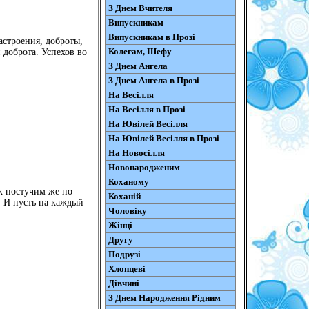
З Днем Вчителя
Випускникам
Випускникам в Прозі
астроения, доброты,
Колегам, Шефу
доброта. Успехов во
З Днем Ангела
З Днем Ангела в Прозі
На Весілля
На Весілля в Прозі
На Ювілей Весілля
На Ювілей Весілля в Прозі
На Новосілля
Новонародженим
Коханому
ак постучим же по
Коханій
. И пусть на каждый
Чоловіку
Жінці
Другу
Подрузі
Хлопцеві
Дівчині
З Днем Народження Рідним