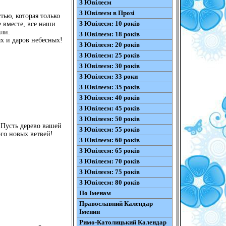
З Ювілеєм
З Ювілеєм в Прозі
тью, которая только
З Ювілеєм: 10 років
 вместе, все наши
яли.
З Ювілеєм: 18 років
х и даров небесных!
З Ювілеєм: 20 років
З Ювілеєм: 25 років
З Ювілеєм: 30 років
З Ювілеєм: 33 роки
З Ювілеєм: 35 років
З Ювілеєм: 40 років
З Ювілеєм: 45 років
З Ювілеєм: 50 років
 Пусть дерево вашей
З Ювілеєм: 55 років
го новых ветвей!
З Ювілеєм: 60 років
З Ювілеєм: 65 років
З Ювілеєм: 70 років
З Ювілеєм: 75 років
З Ювілеєм: 80 років
По Іменам
Православний Календар
Іменин
Римо-Католицький Календар