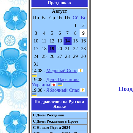
Праздников
Август
Пн
Вт
Ср
Чт
Пт
Сб
Вс
1
2
3
4
5
6
7
8
9
10
11
12
13
14
15
16
17
18
19
20
21
22
23
24
25
26
27
28
29
30
31
14.08 -
Медовый Спас
19.08 -
День Пасечника
Украины
Позд
19.08 -
Яблочный Спас
Поздравления на Русском
Языке
С Днем Рождения
С Днем Рождения в Прозе
С Новым Годом 2024