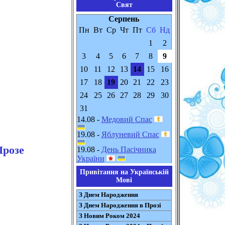
Свят
Серпень
Пн
Вт
Ср
Чт
Пт
Сб
Нд
1
2
3
4
5
6
7
8
9
10
11
12
13
14
15
16
17
18
19
20
21
22
23
24
25
26
27
28
29
30
31
14.08 -
Медовий Спас
19.08 -
Яблуневий Спас
Прозе
19.08 -
День Пасічника
України
Привітання на Українській
Мові
З Днем Народження
З Днем Народження в Прозі
З Новим Роком 2024