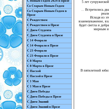
С Новым Годом 2024 в Прозе
5 лет супружеской
Со Старым Новым Годом
... Встретились д
Со Старым Новым Годом в
реал
Прозе
Исходя из эт
С Рождеством
взаимоуважение, вза
С Рождеством в Прозе
будет светла и добр
мирным и 
С Днем Студента
С Днем Студента в Прозе
С 14 Февраля
С 14 Февраля в Прозе
С 23 Февраля
С 23 Февраля в Прозе
С 8 Марта
С 8 Марта в Прозе
В пятилетний юбил
С Пасхой
С Пасхой в Прозе
С 1 Мая
С 1 Мая в Прозе
С Днем Победы
С Днем Победы в Прозе
С Днем Знаний
С Днем Знаний в Прозе