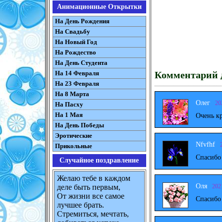
Анимационные Открытки
На День Рождения
На Свадьбу
На Новый Год
На Рождество
На День Студента
Комментарий д
На 14 Февраля
На 23 Февраля
На 8 Марта
Олег
20
На Пасху
На 1 Мая
Очень к
На День Победы
Эротические
Nfvfhf
Прикольные
Спасибо
Случайное поздравление
Желаю тебе в каждом
Оля
202
деле быть первым,
От жизни все самое
Спасибо
лучшее брать.
Стремиться, мечтать,