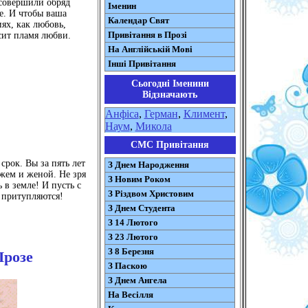
 совершили обряд
Іменин
е. И чтобы ваша
Календар Свят
ях, как любовь,
Привітання в Прозі
сит пламя любви.
На Англійській Мові
Інші Привітання
Сьогодні Іменини
Відзначають
Анфіса
,
Герман
,
Климент
,
Наум
,
Микола
СМС Привітання
срок. Вы за пять лет
З Днем Народження
ужем и женой. Не зря
З Новим Роком
в земле! И пусть с
З Різдвом Христовим
е притупляются!
З Днем Студента
З 14 Лютого
З 23 Лютого
З 8 Березня
Прозе
З Паскою
З Днем Ангела
На Весілля