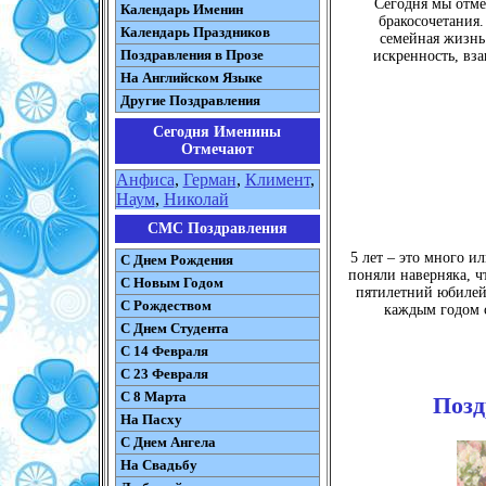
Сегодня мы отме
Календарь Именин
бракосочетания.
Календарь Праздников
семейная жизнь 
Поздравления в Прозе
искренность, вз
На Английском Языке
Другие Поздравления
Сегодня Именины
Отмечают
Анфиса
,
Герман
,
Климент
,
Наум
,
Николай
СМС Поздравления
5 лет – это много и
С Днем Рождения
поняли наверняка, ч
С Новым Годом
пятилетний юбилей 
С Рождеством
каждым годом с
C Днем Студента
С 14 Февраля
С 23 Февраля
С 8 Марта
Позд
На Пасху
C Днем Ангела
На Свадьбу