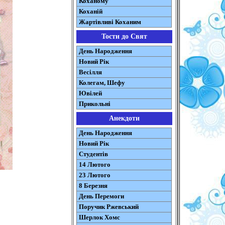
Коханому
Коханій
Жартівливі Коханим
Тости до Свят
День Народження
Новий Рік
Весілля
Колегам, Шефу
Ювілей
Прикольні
Анекдоти
День Народження
Новий Рік
Студентів
14 Лютого
23 Лютого
8 Березня
День Перемоги
Поручик Ржевський
Шерлок Хомс