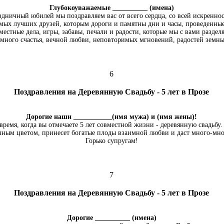
Глубокоуважаемые __________ (имена)
аздничный юбилей мы поздравляем вас от всего сердца, со всей искреннос
амых лучших друзей, которым дороги и памятны дни и часы, проведенные
местные дела, игры, забавы, печали и радости, которые мы с вами раздел
много счастья, вечной любви, неповторимых мгновений, радостей земны
6
Поздравления на Деревянную Свадьбу - 5 лет в Прозе
Дорогие наши ___________(имя мужа) и (имя жены)!
время, когда вы отмечаете 5 лет совместной жизни - деревянную свадьбу.
шным цветом, принесет богатые плоды взаимной любви и даст много-мно
Горько супругам!
7
Поздравления на Деревянную Свадьбу - 5 лет в Прозе
Дорогие __________ (имена)