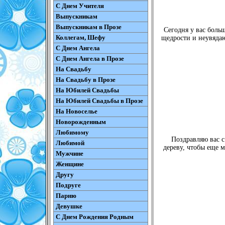
С Днем Учителя
Выпускникам
Выпускникам в Прозе
Сегодня у вас боль
Коллегам, Шефу
щедрости и неувядаю
С Днем Ангела
С Днем Ангела в Прозе
На Свадьбу
На Свадьбу в Прозе
На Юбилей Свадьбы
На Юбилей Свадьбы в Прозе
На Новоселье
Новорожденным
Любимому
Поздравляю вас с
Любимой
дереву, чтобы еще м
Мужчине
Женщине
Другу
Подруге
Парню
Девушке
С Днем Рождения Родным