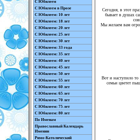
С Юбилеем
С Юбилеем в Прозе
Сегодня, в этот пр
С Юбилеем: 10 лет
бывает в душах с
сов
С Юбилеем: 18 лет
Мы желаем вам огро
С Юбилеем: 20 лет
С Юбилеем: 25 лет
С Юбилеем: 30 лет
С Юбилеем: 33 года
С Юбилеем: 35 лет
С Юбилеем: 40 лет
С Юбилеем: 45 лет
С Юбилеем: 50 лет
Вот и наступило то 
С Юбилеем: 55 лет
семьи цветет пы
С Юбилеем: 60 лет
С Юбилеем: 65 лет
С Юбилеем: 70 лет
С Юбилеем: 75 лет
С Юбилеем: 80 лет
По Именам
Православный Календарь
Именин
Римо-Католический