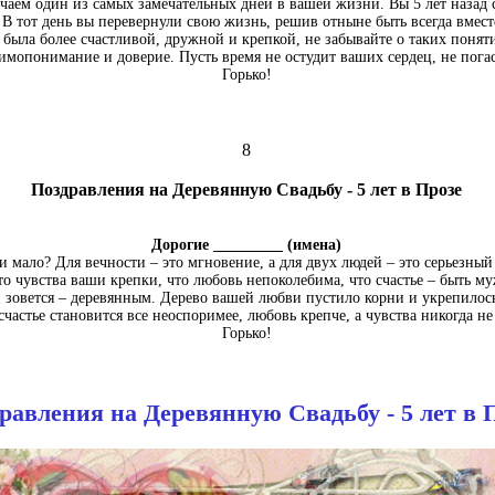
чаем один из самых замечательных дней в вашей жизни. Вы 5 лет назад
 В тот день вы перевернули свою жизнь, решив отныне быть всегда вмест
была более счастливой, дружной и крепкой, не забывайте о таких поняти
аимопонимание и доверие. Пусть время не остудит ваших сердец, не пога
Горько!
8
Поздравления на Деревянную Свадьбу - 5 лет в Прозе
Дорогие _________ (имена)
ли мало? Для вечности – это мгновение, а для двух людей – это серьезный 
то чувства ваши крепки, что любовь непоколебима, что счастье – быть м
зовется – деревянным. Дерево вашей любви пустило корни и укрепилось 
частье становится все неоспоримее, любовь крепче, а чувства никогда н
Горько!
равления на Деревянную Свадьбу - 5 лет в 