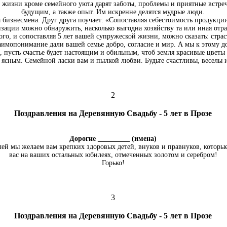
 жизни кроме семейного уюта дарят заботы, проблемы и приятные встреч
будущим, а также опыт. Им искренне делятся мудрые люди.
ва бизнесмена. Друг друга поучает: «Сопоставляя себестоимость продукци
изации можно обнаружить, насколько выгодна хозяйству та или иная отра
ого, и сопоставляя 5 лет вашей супружеской жизни, можно сказать: страс
имопонимание дали вашей семье добро, согласие и мир. А мы к этому до
а, пусть счастье будет настоящим и обильным, чтоб земля красивые цветы
ясным. Семейной ласки вам и пылкой любви. Будьте счастливы, веселы 
2
Поздравления на Деревянную Свадьбу - 5 лет в Прозе
Дорогие _________ (имена)
ей мы желаем вам крепких здоровых детей, внуков и правнуков, которые
вас на ваших остальных юбилеях, отмеченных золотом и серебром!
Горько!
3
Поздравления на Деревянную Свадьбу - 5 лет в Прозе