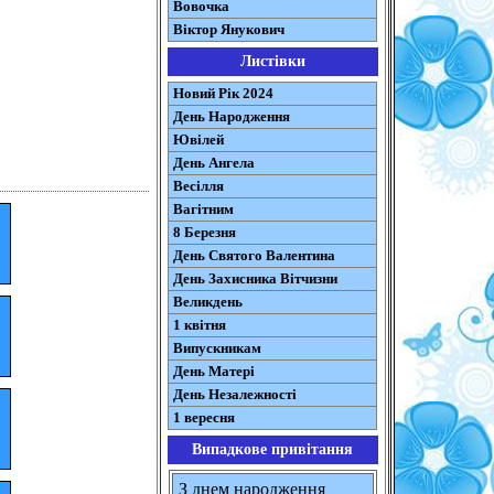
Вовочка
Віктор Янукович
Листівки
Новий Рік 2024
День Народження
Ювілей
День Ангела
Весілля
Вагітним
8 Березня
День Святого Валентина
День Захисника Вітчизни
Великдень
1 квітня
Випускникам
День Матері
День Незалежності
1 вересня
Випадкове привітання
З днем народження