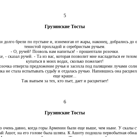
5
Грузинские Тосты
и долго брели по пустыне и, изнемогая от жары, наконец, добрались до о
тенистой прохладой и серебристым ручьем.
- О, ручей! Позволь нам напиться! - прошептали розочки.
е, - сказал ручей. - Та из вас, которая позволит мне насладиться ее телом
купаться в моих водах, сколько пожелает!
озочка отвергла предложение ручья и засохла под палящими лучами солн
чка не стала испытывать судьбу и отдалась ручью. Hапившись она расцвел
еще краше...
Так выпьем за тех, кто пьет, дает и расцветает!
6
Грузинские Тосты
о очень давно, когда горы Армении были еще выше, чем ныне. У скалы с
й Ашот, на его голове была шляпа. К Ашоту подошла первобытная обна