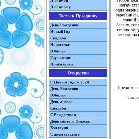
второй джиг
Любимой
ногам ста
Любимому
одна малень
зарезанный,
Тосты к Празднику
ловкий и
День Рождения
барану, гор
старик отец
Новый Год
все как ты 
Свадьба
Новоселье
Юбилей
Грузинские
Прикольные
Открытки
С Новым годом 2024
Древняя во
День Рождения
Юбилей
Так в
День ангела
Свадьба
С Рождеством
День святого Николая
Хэллоуин
С днем студента