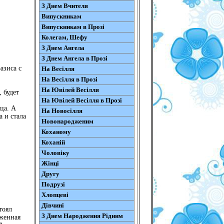
З Днем Вчителя
Випускникам
Випускникам в Прозі
Колегам, Шефу
З Днем Ангела
З Днем Ангела в Прозі
азиса с
На Весілля
На Весілля в Прозі
На Ювілей Весілля
, будет
На Ювілей Весілля в Прозі
ца. А
На Новосілля
а и стала
Новонародженим
Коханому
Коханій
Чоловіку
Жінці
Другу
Подрузі
Хлопцеві
Дівчині
тоял
З Днем Народження Рідним
женная