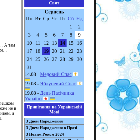
Свят
Серпень
Пн
Вт
Ср
Чт
Пт
Сб
Нд
1
2
3
4
5
6
7
8
9
10
11
12
13
14
15
16
.. А там
е...
17
18
19
20
21
22
23
24
25
26
27
28
29
30
31
14.08 -
Медовий Спас
19.08 -
Яблуневий Спас
19.08 -
День Пасічника
України
 пешком
Привітання на Українській
тоже не в
Мові
ивем, а
.
З Днем Народження
З Днем Народження в Прозі
З Новим Роком 2024