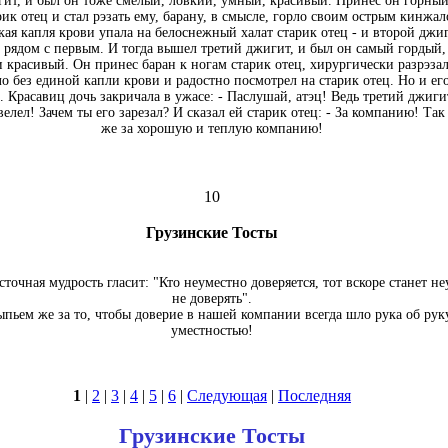
ит, и был он тоже смелый, ловкий, умный, красивый. Принес он горный
рик отец и стал рэзать ему, барану, в смысле, горло своим острым кинжа
кая капля крови упала на белоснежный халат старик отец - и второй джи
 рядом с первым. И тогда вышел третий джигит, и был он самый гордый,
 красивый. Он принес баран к ногам старик отец, хирургически разрэзал
ло без единой капли крови и радостно посмотрел на старик отец. Но и его
. Красавиц дочь закричала в ужасе: - Паслушай, атэц! Ведь третий джиги
велел! Зачем ты его зарезал? И сказал ей старик отец: - За компанию! Та
же за хорошую и теплую компанию!
10
Грузинские Тосты
сточная мудрость гласит: "Кто неуместно доверяется, тот вскоре станет н
не доверять".
ыпьем же за то, чтобы доверие в нашей компании всегда шло рука об рук
уместностью!
1
|
2
|
3
|
4
|
5
|
6
|
Следующая
|
Последняя
Грузинские Тосты