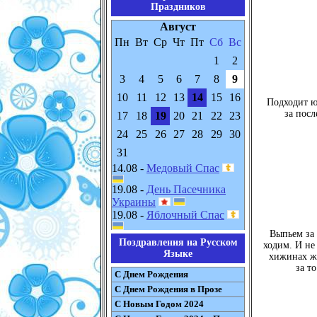
Праздников
Август
Пн
Вт
Ср
Чт
Пт
Сб
Вс
1
2
3
4
5
6
7
8
9
10
11
12
13
14
15
16
Подходит юн
за посл
17
18
19
20
21
22
23
24
25
26
27
28
29
30
31
14.08 -
Медовый Спас
19.08 -
День Пасечника
Украины
19.08 -
Яблочный Спас
Выпьем за 
Поздравления на Русском
ходим. И не 
Языке
хижинах жи
за т
С Днем Рождения
С Днем Рождения в Прозе
С Новым Годом 2024