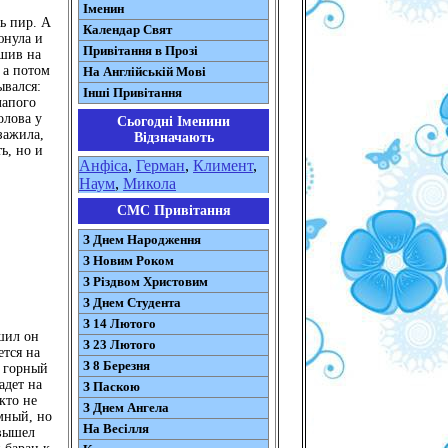
Іменин
ь пир. А
Календар Свят
юнула и
Привітання в Прозі
ешив на
 а потом
На Англійській Мові
ывался:
Інші Привітання
лапого
олова у
Сьогодні Іменини
зажила,
Відзначають
ь, но и
Анфіса
,
Герман
,
Климент
,
Наум
,
Микола
СМС Привітання
З Днем Народження
З Новим Роком
З Різдвом Христовим
З Днем Студента
З 14 Лютого
шил он
З 23 Лютого
ется на
З 8 Березня
м горный
адет на
З Паскою
кто не
З Днем Ангела
мный, но
На Весілля
 вышел