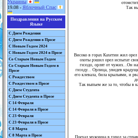
Украины
отомстит
19.08 -
Яблочный Спас
Так в
Поздравления на Русском
Языке
С Днем Рождения
С Днем Рождения в Прозе
С Новым Годом 2024
С Новым Годом 2024 в Прозе
Високо в горах Кахетии жил орел
Со Старым Новым Годом
охоты рэшил орел испытат свою
гнэздо, орлят от чужих...Он н
Со Старым Новым Годом в
гнэзду... Орлица, увидев крадуще
Прозе
его клевала, била крыльями, и рв
С Рождеством
д
С Рождеством в Прозе
Так выпьем же за то, чтобы в 
С Днем Студента
С Днем Студента в Прозе
С 14 Февраля
С 14 Февраля в Прозе
С 23 Февраля
С 23 Февраля в Прозе
С 8 Марта
С 8 Марта в Прозе
Поехал мужчина в город за справ