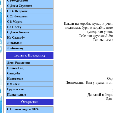
С Рождеством
C Днем Студента
С 14 Февраля
С 23 Февраля
С 8 Марта
Плыли на корабле купец и учены
На Пасху
поднялась буря, и корабль пот
купец, что учен
C Днем Ангела
- Тебе что грустить? Это
На Свадьбу
- Так выпьем ж
Любимой
Любимому
Тосты к Празднику
День Рождения
Новый Год
Свадьба
Новоселье
Оди
- Понимаешь! Был у врача, и он
Юбилей
Грузинские
-
Прикольные
- Да какой я бедн
Дава
Открытки
С Новым годом 2024