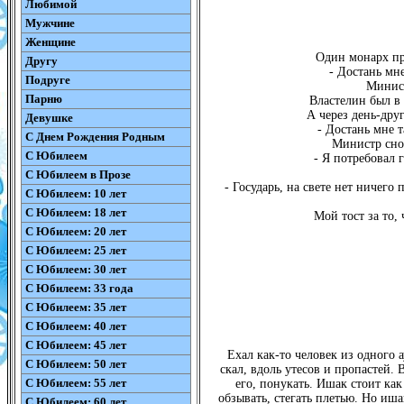
Любимой
Мужчине
Женщине
Один монарх пр
Другу
- Достань мне
Подруге
Минист
Парню
Властелин был в 
А через день-дру
Девушке
- Достань мне т
С Днем Рождения Родным
Министр снов
С Юбилеем
- Я потребовал г
С Юбилеем в Прозе
- Государь, на свете нет ничего
С Юбилеем: 10 лет
С Юбилеем: 18 лет
Мой тост за то,
С Юбилеем: 20 лет
С Юбилеем: 25 лет
С Юбилеем: 30 лет
С Юбилеем: 33 года
С Юбилеем: 35 лет
С Юбилеем: 40 лет
С Юбилеем: 45 лет
Ехал как-то человек из одного 
С Юбилеем: 50 лет
скал, вдоль утесов и пропастей. 
С Юбилеем: 55 лет
его, понукать. Ишак стоит ка
обзывать, стегать плетью. Но ишак
С Юбилеем: 60 лет