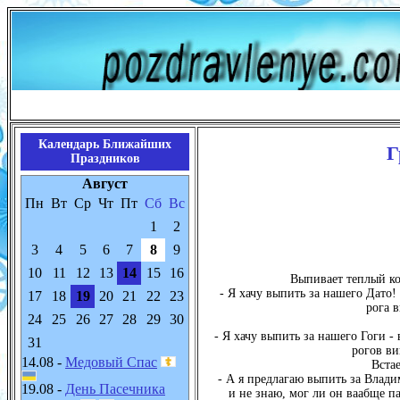
Календарь Ближайших
Г
Праздников
Август
Пн
Вт
Ср
Чт
Пт
Сб
Вс
1
2
3
4
5
6
7
8
9
10
11
12
13
14
15
16
Выпивает теплый ко
- Я хачу выпить за нашего Дато
17
18
19
20
21
22
23
рога 
24
25
26
27
28
29
30
- Я хачу выпить за нашего Гоги -
31
рогов ви
14.08 -
Медовый Спас
Встае
- А я предлагаю выпить за Влади
19.08 -
День Пасечника
и нe знаю, мог ли он ваабще 