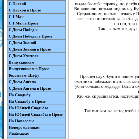
С Пасхой
выдал бы тебе справку, но у тебя
Винашвили, возьми подпись у Бут
С Пасхой в Прозе
Сутрапьяном, поставь печать у 
С 1 Мая
нас завтра иностранные гости: д
С 1 Мая в Прозе
по сто, три 
Так выпьем же, друзь
С Днем Победы
С Днем Победы в Прозе
С Днем Знаний
С Днем Знаний в Прозе
С Днем Учителя
Выпускникам
Выпускникам в Прозе
Коллегам, Шефу
Прошел слух, будто в одном ущ
охотники побежали в это счастли
С Днем Ангела
убил большого медведя. Ватага ох
С Днем Ангела в Прозе
На Свадьбу
Кто же, спрашивается, настоящий
На Свадьбу в Прозе
На Юбилей Свадьбы
Так выпьем же за то, чтобы 
На Юбилей Свадьбы в Прозе
На Новоселье
Новорожденным
Любимому