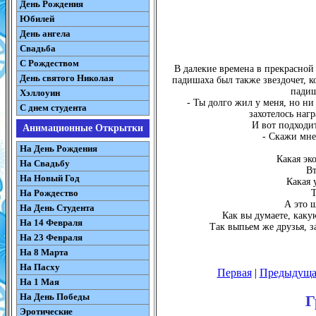
День Рождения
Юбилей
День ангела
Свадьба
С Рождеством
В далекие времена в прекрасной
День святого Николая
падишаха был также звездочет, к
падиш
Хэллоуин
- Ты долго жил у меня, но ни
С днем студента
захотелось наг
И вот подходит
Анимационные Открытки
- Скажи мне
На День Рождения
Какая эк
На Свадьбу
Вт
На Новый Год
Какая 
На Рождество
Т
А это щ
На День Студента
Как вы думаете, как
На 14 Февраля
Так выпьем же друзья, з
На 23 Февраля
На 8 Марта
На Пасху
Первая
|
Предыдуща
На 1 Мая
На День Победы
Г
Эротические