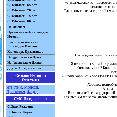
увидел человек за поворотом ог
С Юбилеем: 65 лет
остановился, то
С Юбилеем: 70 лет
Так выпьем же за то, чтобы мы в
С Юбилеем: 75 лет
С Юбилеем: 80 лет
По Именам
Православный Календарь
Именин
Римо-Католический
Календарь Именин
Календарь Праздников
К Насреддину пришла женщи
Поздравления в Прозе
На Английском Языке
- Я не врач, - сказал Насредди
большая мечта? Конечно,
Другие Поздравления
- Ест
Сегодня Именины
- Очень хорошо! - обрадовался На
Отмечают
- Хорошо, попробую
Игнатий
,
Моисей
,
А когда 
Прасковья
,
Федор
- Вот что я тебе скажу, дорогой
Так выпьем же за то, чтобы наши
СМС Поздравления
С Днем Рождения
С Новым Годом