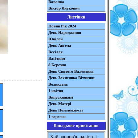
Вовочка
Віктор Янукович
Листівки
Новий Рік 2024
День Народження
Ювілей
День Ангела
Весілля
Вагітним
8 Березня
День Святого Валентина
День Захисника Вітчизни
Великдень
1 квітня
Випускникам
День Матері
День Незалежності
1 вересня
Випадкове привітання
Хай здоров'я, радість і