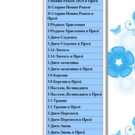
З Новим Роком 2024 в Прозі
Зі Старим Новим Роком
Зі Старим Новим Роком в
Прозі
З Різдвом Христовим
З Різдвом Христовим в Прозі
З Днем Студента
З Днем Студента в Прозі
З 14 Лютого
З 14 Лютого в Прозі
З Днем захисника
З Днем захисника в Прозі
З 8 Березня
З 8 Березня в Прозі
З Пасхою, Великоднем
З Пасхою, Великоднем в Прозі
З 1 Травня
З 1 Травня в Прозі
З Днем Перемоги
З Днем Перемоги в Прозі
З Днем Знань
З Днем Знань в Прозі