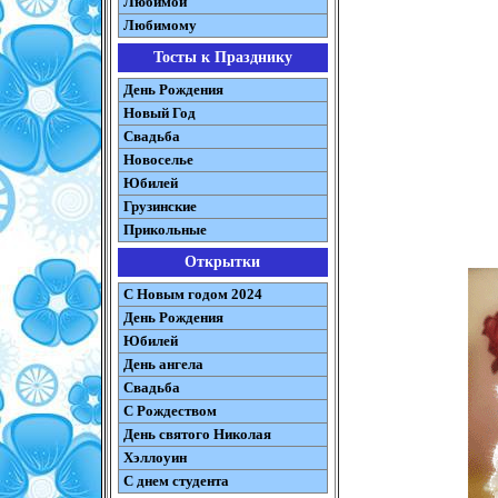
Любимой
Любимому
Тосты к Празднику
День Рождения
Новый Год
Свадьба
Новоселье
Юбилей
Грузинские
Прикольные
Открытки
С Новым годом 2024
День Рождения
Юбилей
День ангела
Свадьба
С Рождеством
День святого Николая
Хэллоуин
С днем студента