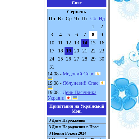
Свят
Серпень
Пн
Вт
Ср
Чт
Пт
Сб
Нд
1
2
3
4
5
6
7
8
9
10
11
12
13
14
15
16
17
18
19
20
21
22
23
24
25
26
27
28
29
30
31
14.08 -
Медовий Спас
19.08 -
Яблуневий Спас
19.08 -
День Пасічника
України
Привітання на Українській
Мові
З Днем Народження
З Днем Народження в Прозі
З Новим Роком 2024