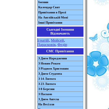
Іменин
Календар Свят
Привітання в Прозі
На Англійській Мові
Інші Привітання
Сьогодні Іменини
Відзначають
Ігнатій
,
Мойсей
,
Парасковія
,
Федір
СМС Привітання
З Днем Народження
З Новим Роком
З Різдвом Христовим
З Днем Студента
З 14 Лютого
З 23 Лютого
З 8 Березня
З Паскою
З Днем Ангела
На Весілля