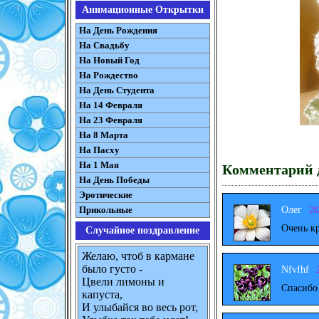
Анимационные Открытки
На День Рождения
На Свадьбу
На Новый Год
На Рождество
На День Студента
На 14 Февраля
На 23 Февраля
На 8 Марта
На Пасху
На 1 Мая
Комментарий д
На День Победы
Эротические
Олег
Прикольные
20
Очень к
Случайное поздравление
Желаю, чтоб в кармане
было густо -
Nfvfhf
Цвели лимоны и
Спасибо
капуста,
И улыбайся во весь рот,