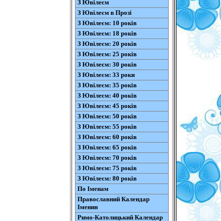
З Ювілеєм
З Ювілеєм в Прозі
З Ювілеєм: 10 років
З Ювілеєм: 18 років
З Ювілеєм: 20 років
З Ювілеєм: 25 років
З Ювілеєм: 30 років
З Ювілеєм: 33 роки
З Ювілеєм: 35 років
З Ювілеєм: 40 років
З Ювілеєм: 45 років
З Ювілеєм: 50 років
З Ювілеєм: 55 років
З Ювілеєм: 60 років
З Ювілеєм: 65 років
З Ювілеєм: 70 років
З Ювілеєм: 75 років
З Ювілеєм: 80 років
По Іменам
Православний Календар
Іменин
Римо-Католицький Календар