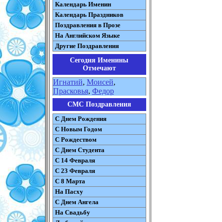
Календарь Именин
Календарь Праздников
Поздравления в Прозе
На Английском Языке
Другие Поздравления
Сегодня Именины
Отмечают
Игнатий
,
Моисей
,
Прасковья
,
Федор
СМС Поздравления
С Днем Рождения
С Новым Годом
С Рождеством
C Днем Студента
С 14 Февраля
С 23 Февраля
С 8 Марта
На Пасху
C Днем Ангела
На Свадьбу