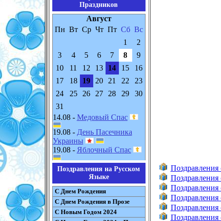
Праздников
Август
Пн
Вт
Ср
Чт
Пт
Сб
Вс
1
2
3
4
5
6
7
8
9
10
11
12
13
14
15
16
17
18
19
20
21
22
23
24
25
26
27
28
29
30
31
14.08 -
Медовый Спас
19.08 -
День Пасечника
Украины
19.08 -
Яблочный Спас
Поздравления
Поздравления на Русском
Языке
Поздравления 
Поздравления 
С Днем Рождения
Поздравления 
С Днем Рождения в Прозе
Поздравления 
С Новым Годом 2024
Поздравления 