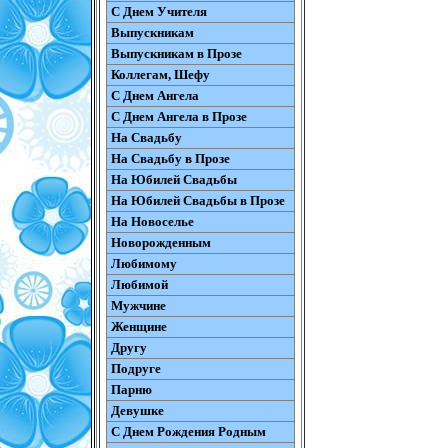
С Днем Учителя
Выпускникам
Выпускникам в Прозе
Коллегам, Шефу
С Днем Ангела
С Днем Ангела в Прозе
На Свадьбу
На Свадьбу в Прозе
На Юбилей Свадьбы
На Юбилей Свадьбы в Прозе
На Новоселье
Новорожденным
Любимому
Любимой
Мужчине
Женщине
Другу
Подруге
Парню
Девушке
С Днем Рождения Родным