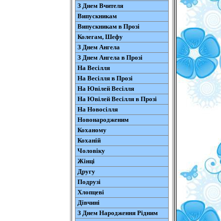
З Днем Вчителя
Випускникам
Випускникам в Прозі
Колегам, Шефу
З Днем Ангела
З Днем Ангела в Прозі
На Весілля
На Весілля в Прозі
На Ювілей Весілля
На Ювілей Весілля в Прозі
На Новосілля
Новонародженим
Коханому
Коханій
Чоловіку
Жінці
Другу
Подрузі
Хлопцеві
Дівчині
З Днем Народження Рідним