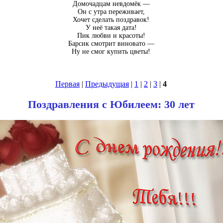
Домочадцам невдомёк —
Он с утра переживает,
Хочет сделать поздравок!
У неё такая дата!
Пик любви и красоты!
Барсик смотрит виновато —
Ну не смог купить цветы!
Первая
|
Предыдущая
|
1
|
2
|
3
|
4
Поздравления с Юбилеем: 30 лет