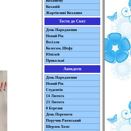
Коханому
Коханій
Жартівливі Коханим
Тости до Свят
День Народження
Новий Рік
Весілля
Колегам, Шефу
Ювілей
Прикольні
Анекдоти
День Народження
Новий Рік
Студентів
14 Лютого
23 Лютого
8 Березня
День Перемоги
Поручик Ржевський
Шерлок Хомс