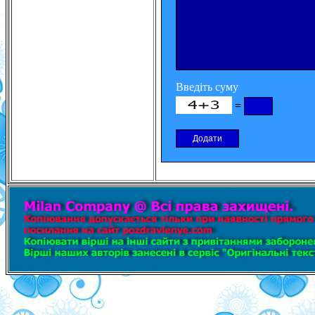
Введіть суму
=