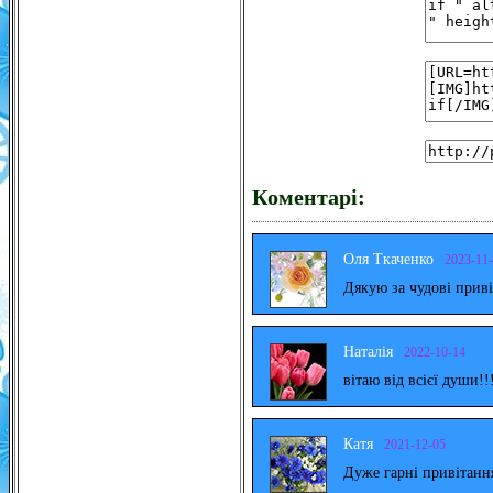
Коментарі:
Оля Ткаченко
2023-11
Дякую за чудові прив
Наталія
2022-10-14
вітаю від всієї души!!
Катя
2021-12-05
Дуже гарні привітанн