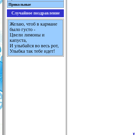
Прикольные
Случайное поздравление
Желаю, чтоб в кармане
было густо -
Цвели лимоны и
капуста,
И улыбайся во весь рот,
Улыбка так тебе идет!