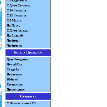
С Рождеством
C Днем Студента
С 14 Февраля
С 23 Февраля
С 8 Марта
На Пасху
C Днем Ангела
На Свадьбу
Любимой
Любимому
Тосты к Празднику
День Рождения
Новый Год
Свадьба
Новоселье
Юбилей
Грузинские
Прикольные
Открытки
С Новым годом 2024