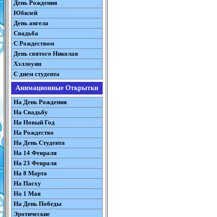
День Рождения
Юбилей
День ангела
Свадьба
С Рождеством
День святого Николая
Хэллоуин
С днем студента
Анимационные Открытки
На День Рождения
На Свадьбу
На Новый Год
На Рождество
На День Студента
На 14 Февраля
На 23 Февраля
На 8 Марта
На Пасху
На 1 Мая
На День Победы
Эротические