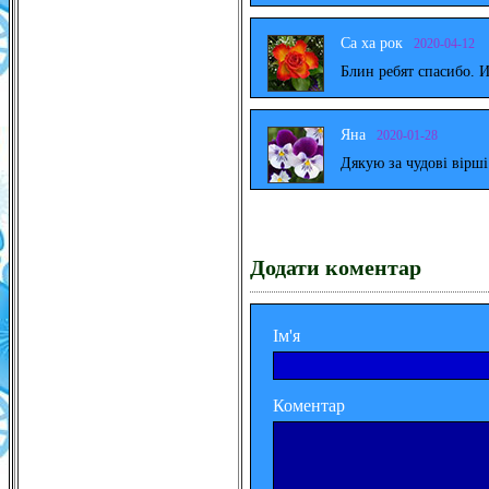
Са ха рок
2020-04-12
Блин ребят спасибо. 
Яна
2020-01-28
Дякую за чудові вірш
Додати коментар
Ім'я
Коментар