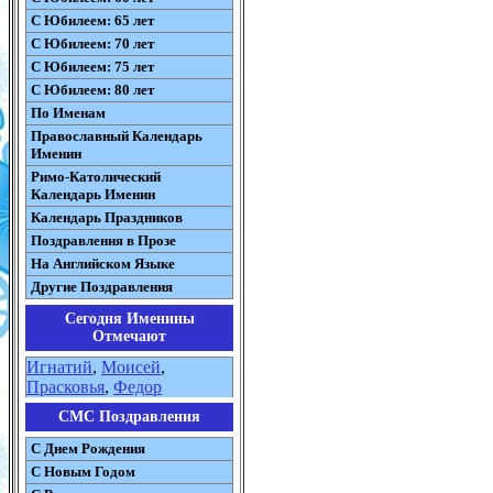
С Юбилеем: 65 лет
С Юбилеем: 70 лет
С Юбилеем: 75 лет
С Юбилеем: 80 лет
По Именам
Православный Календарь
Именин
Римо-Католический
Календарь Именин
Календарь Праздников
Поздравления в Прозе
На Английском Языке
Другие Поздравления
Сегодня Именины
Отмечают
Игнатий
,
Моисей
,
Прасковья
,
Федор
СМС Поздравления
С Днем Рождения
С Новым Годом