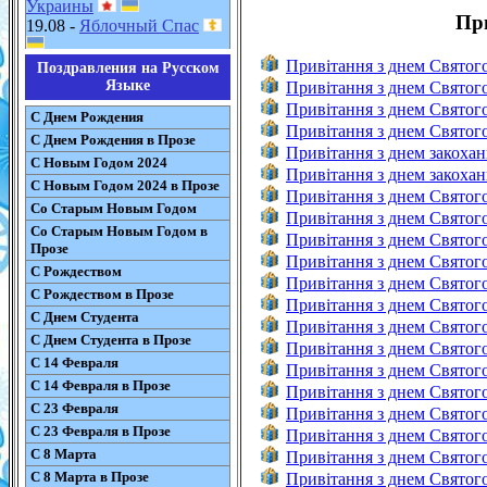
Украины
Пр
19.08 -
Яблочный Спас
Привітання з днем Святог
Поздравления на Русском
Языке
Привітання з днем Святог
Привітання з днем Святог
С Днем Рождения
Привітання з днем Святого
С Днем Рождения в Прозе
Привітання з днем закоха
С Новым Годом 2024
Привітання з днем закохан
С Новым Годом 2024 в Прозе
Привітання з днем Святог
Со Старым Новым Годом
Привітання з днем Святого
Со Старым Новым Годом в
Привітання з днем Святог
Прозе
Привітання з днем Святого
С Рождеством
Привітання з днем Святог
С Рождеством в Прозе
Привітання з днем Святого
С Днем Студента
Привітання з днем Святого
С Днем Студента в Прозе
Привітання з днем Святого
С 14 Февраля
Привітання з днем Святого
С 14 Февраля в Прозе
Привітання з днем Святог
С 23 Февраля
Привітання з днем Святого
С 23 Февраля в Прозе
Привітання з днем Святог
С 8 Марта
Привітання з днем Святог
С 8 Марта в Прозе
Привітання з днем Святог