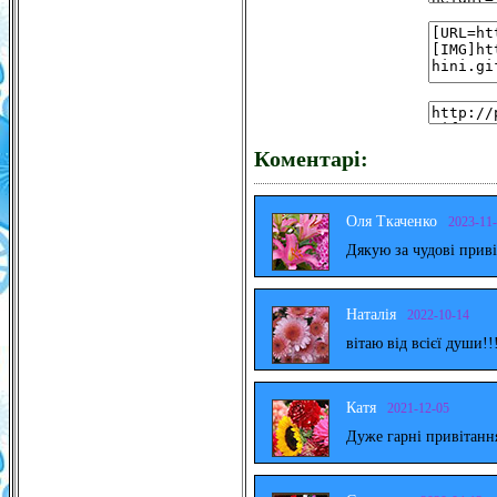
Коментарі:
Оля Ткаченко
2023-11
Дякую за чудові прив
Наталія
2022-10-14
вітаю від всієї души!!
Катя
2021-12-05
Дуже гарні привітанн