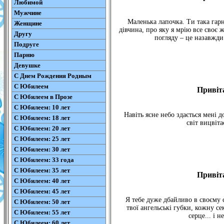
Любимой
Мужчине
Маленька лапочка. Ти така гарн
Женщине
дівчина, про яку я мрію все своє 
Другу
погляду – це назавжди.
Подруге
Парню
Девушке
С Днем Рождения Родным
С Юбилеем
Привіта
С Юбилеем в Прозе
С Юбилеем: 10 лет
Навіть ясне небо здається мені 
С Юбилеем: 18 лет
світ вицвіта
С Юбилеем: 20 лет
С Юбилеем: 25 лет
С Юбилеем: 30 лет
С Юбилеем: 33 года
С Юбилеем: 35 лет
Привіта
С Юбилеем: 40 лет
С Юбилеем: 45 лет
Я тебе дуже дбайливо в своєму 
С Юбилеем: 50 лет
твої ангельські губки, кожну с
С Юбилеем: 55 лет
серце... і 
С Юбилеем: 60 лет