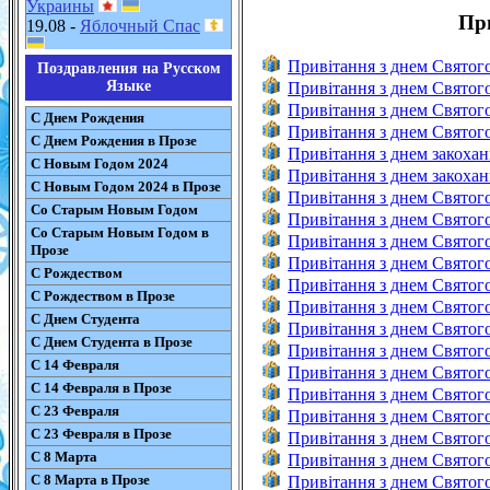
Украины
Пр
19.08 -
Яблочный Спас
Привітання з днем Святог
Поздравления на Русском
Языке
Привітання з днем Святог
Привітання з днем Святог
С Днем Рождения
Привітання з днем Святого
С Днем Рождения в Прозе
Привітання з днем закоха
С Новым Годом 2024
Привітання з днем закохан
С Новым Годом 2024 в Прозе
Привітання з днем Святог
Со Старым Новым Годом
Привітання з днем Святого
Со Старым Новым Годом в
Привітання з днем Святог
Прозе
Привітання з днем Святого
С Рождеством
Привітання з днем Святог
С Рождеством в Прозе
Привітання з днем Святого
С Днем Студента
Привітання з днем Святого
С Днем Студента в Прозе
Привітання з днем Святого
С 14 Февраля
Привітання з днем Святого
С 14 Февраля в Прозе
Привітання з днем Святог
С 23 Февраля
Привітання з днем Святого
С 23 Февраля в Прозе
Привітання з днем Святог
С 8 Марта
Привітання з днем Святог
С 8 Марта в Прозе
Привітання з днем Святог