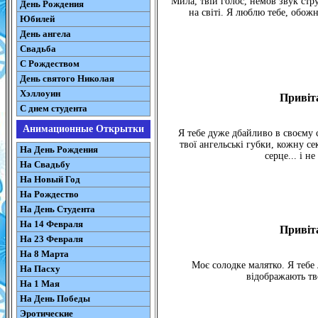
Мила, твій голос, немов звук стр
День Рождения
на світі. Я люблю тебе, обожн
Юбилей
День ангела
Свадьба
С Рождеством
День святого Николая
Хэллоуин
Привіта
С днем студента
Анимационные Открытки
Я тебе дуже дбайливо в своєму 
твої ангельські губки, кожну с
На День Рождения
серце... і н
На Свадьбу
На Новый Год
На Рождество
На День Студента
На 14 Февраля
Привіта
На 23 Февраля
На 8 Марта
Моє солодке малятко. Я тебе
На Пасху
відображають тво
На 1 Мая
На День Победы
Эротические