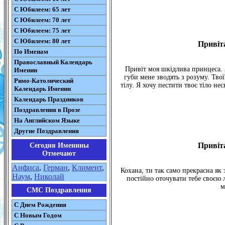
С Юбилеем: 65 лет
С Юбилеем: 70 лет
С Юбилеем: 75 лет
С Юбилеем: 80 лет
Привіта
По Именам
Православный Календарь
Привіт моя шкідлива принцеса. 
Именин
губи мене зводять з розуму. Тво
Римо-Католический
тілу. Я хочу пестити твоє тіло не
Календарь Именин
Календарь Праздников
Поздравления в Прозе
На Английском Языке
Другие Поздравления
Привіта
Сегодня Именины
Отмечают
Анфиса
,
Герман
,
Климент
,
Кохана, ти так само прекрасна як 
Наум
,
Николай
постійно оточувати тебе своєю 
м
СМС Поздравления
С Днем Рождения
С Новым Годом