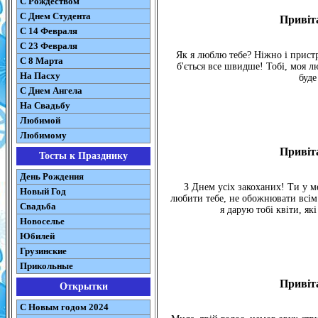
С Рождеством
C Днем Студента
Привіта
С 14 Февраля
С 23 Февраля
Як я люблю тебе? Ніжно і пристр
С 8 Марта
б'ється все швидше! Тобі, моя л
На Пасху
буде
C Днем Ангела
На Свадьбу
Любимой
Любимому
Привіта
Тосты к Празднику
День Рождения
З Днем усіх закоханих! Ти у ме
Новый Год
любити тебе, не обожнювати всім 
Свадьба
я дарую тобі квіти, як
Новоселье
Юбилей
Грузинские
Прикольные
Привіта
Открытки
С Новым годом 2024