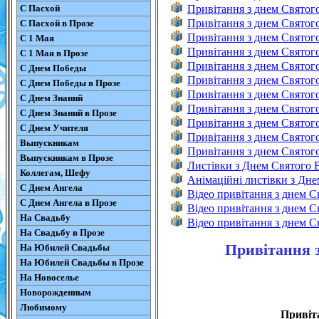
С Пасхой
Привітання з днем Святог
Привітання з днем Святог
С Пасхой в Прозе
Привітання з днем Святог
С 1 Мая
Привітання з днем Святого
С 1 Мая в Прозе
Привітання з днем Святог
С Днем Победы
Привітання з днем Святог
С Днем Победы в Прозе
Привітання з днем Святог
С Днем Знаний
Привітання з днем Святог
С Днем Знаний в Прозе
Привітання з днем Святог
С Днем Учителя
Привітання з днем Святого
Выпускникам
Привітання з днем Святого
Выпускникам в Прозе
Листівки з Днем Святого 
Коллегам, Шефу
Анімаційні листівки з Дн
С Днем Ангела
Відео привітання з днем 
С Днем Ангела в Прозе
Відео привітання з днем 
На Свадьбу
Відео привітання з днем 
На Свадьбу в Прозе
Привітання з
На Юбилей Свадьбы
На Юбилей Свадьбы в Прозе
На Новоселье
Новорожденным
Любимому
Привіта