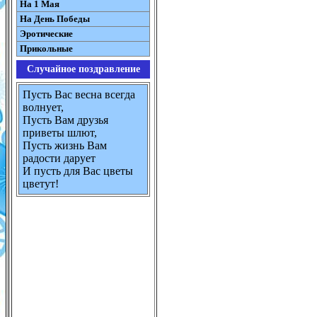
На 1 Мая
На День Победы
Эротические
Прикольные
Случайное поздравление
Пусть Вас весна всегда
волнует,
Пусть Вам друзья
приветы шлют,
Пусть жизнь Вам
радости дарует
И пусть для Вас цветы
цветут!