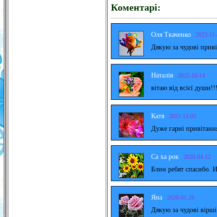
Коментарі:
Оля Ткаченко
2023-11
Дякую за чудові прив
Наталія
2022-10-14
вітаю від всієї души!!
Катя
2021-12-05
Дуже гарні привітанн
Са ха рок
2020-04-12
Блин ребят спасибо. 
Яна
2020-01-28
Дякую за чудові вірш