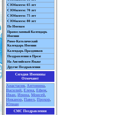
С Юбилеем: 65 лет
С Юбилеем: 70 лет
С Юбилеем: 75 лет
С Юбилеем: 80 лет
По Именам
Православный Календарь
Именин
Римо-Католический
Календарь Именин
Календарь Праздников
Поздравления в Прозе
На Английском Языке
Другие Поздравления
Сегодня Именины
Отмечают
Анастасия
,
Антонина
,
Василий
,
Елена
,
Ефим
,
Иван
,
Ирина
,
Моисей
,
Никанор
,
Павел
,
Прохор
,
Юлиан
СМС Поздравления