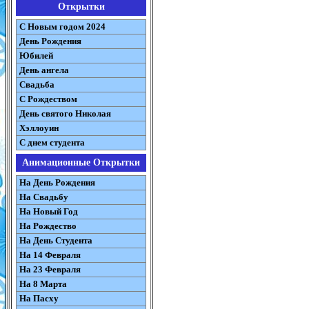
Открытки
С Новым годом 2024
День Рождения
Юбилей
День ангела
Свадьба
С Рождеством
День святого Николая
Хэллоуин
С днем студента
Анимационные Открытки
На День Рождения
На Свадьбу
На Новый Год
На Рождество
На День Студента
На 14 Февраля
На 23 Февраля
На 8 Марта
На Пасху