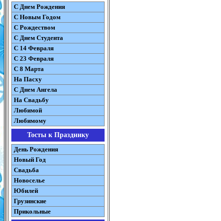
С Днем Рождения
С Новым Годом
С Рождеством
C Днем Студента
С 14 Февраля
С 23 Февраля
С 8 Марта
На Пасху
C Днем Ангела
На Свадьбу
Любимой
Любимому
Тосты к Празднику
День Рождения
Новый Год
Свадьба
Новоселье
Юбилей
Грузинские
Прикольные