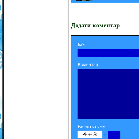
Додати коментар
Ім'я
Коментар
Введіть суму
=