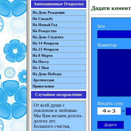
Анимационные Открытки
Додати комент
На День Рождения
На Свадьбу
На Новый Год
Ім'я
На Рождество
На День Студента
На 14 Февраля
Коментар
На 23 Февраля
На 8 Марта
На Пасху
На 1 Мая
На День Победы
Эротические
Прикольные
Случайное поздравление
Введіть суму
От всей души с
поклоном и любовью
=
Мы Вам желаем долгих-
долгих лет.
Большого счастья,