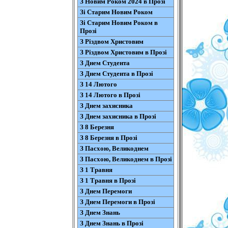
З Новим Роком 2024 в Прозі
Зі Старим Новим Роком
Зі Старим Новим Роком в
Прозі
З Різдвом Христовим
З Різдвом Христовим в Прозі
З Днем Студента
З Днем Студента в Прозі
З 14 Лютого
З 14 Лютого в Прозі
З Днем захисника
З Днем захисника в Прозі
З 8 Березня
З 8 Березня в Прозі
З Пасхою, Великоднем
З Пасхою, Великоднем в Прозі
З 1 Травня
З 1 Травня в Прозі
З Днем Перемоги
З Днем Перемоги в Прозі
З Днем Знань
З Днем Знань в Прозі