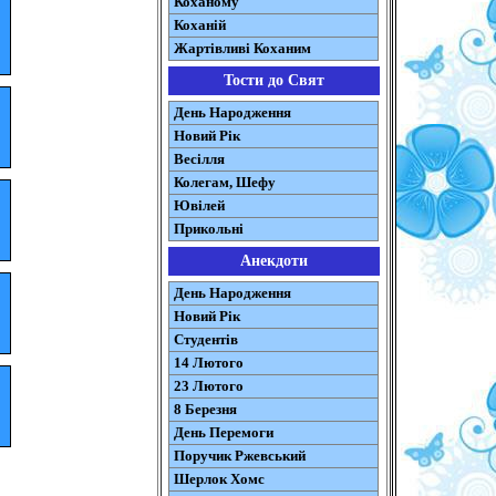
Коханому
Коханій
Жартівливі Коханим
Тости до Свят
День Народження
Новий Рік
Весілля
Колегам, Шефу
Ювілей
Прикольні
Анекдоти
День Народження
Новий Рік
Студентів
14 Лютого
23 Лютого
8 Березня
День Перемоги
Поручик Ржевський
Шерлок Хомс