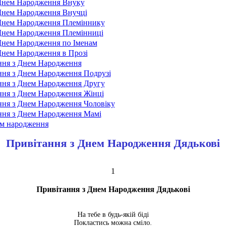
 Днем Народження Внуку
Днем Народження Внучці
 Днем Народження Племіннику
Днем Народження Племінниці
Днем Народження по Іменам
Днем Народження в Прозі
ння з Днем Народження
ння з Днем Народження Подрузі
ння з Днем Народження Другу
ння з Днем Народження Жінці
ння з Днем Народження Чоловіку
ння з Днем Народження Мамі
ем народження
Привітання з Днем Народження Дядькові
1
Привітання з Днем Народження Дядькові
На тебе в будь-якій біді
Покластись можна сміло.