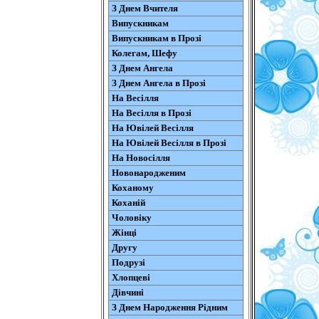
З Днем Вчителя
Випускникам
Випускникам в Прозі
Колегам, Шефу
З Днем Ангела
З Днем Ангела в Прозі
На Весілля
На Весілля в Прозі
На Ювілей Весілля
На Ювілей Весілля в Прозі
На Новосілля
Новонародженим
Коханому
Коханій
Чоловіку
Жінці
Другу
Подрузі
Хлопцеві
Дівчині
З Днем Народження Рідним