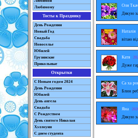
Любимой
Оля Тка
Любимому
Дякую за
Тосты к Празднику
День Рождения
Наталія
Новый Год
Свадьба
вітаю ві
Новоселье
Юбилей
Катя
Грузинские
20
Прикольные
Дуже га
Открытки
С Новым годом 2024
Са ха ро
День Рождения
Блин реб
Юбилей
День ангела
Свадьба
Яна
202
С Рождеством
Дякую за
День святого Николая
Хэллоуин
С днем студента