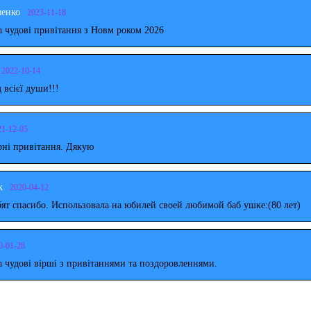
ченко
2023-11-18
 чудові привітання з Новм роком 2026
2022-10-14
д всієї души!!!
21-12-05
рні привітання. Дякую
к
2020-04-12
ят спасибо. Использовала на юбилей своей любимой баб ушке:(80 лет)
0-01-28
 чудові вірші з привітаннями та поздоровленнями.