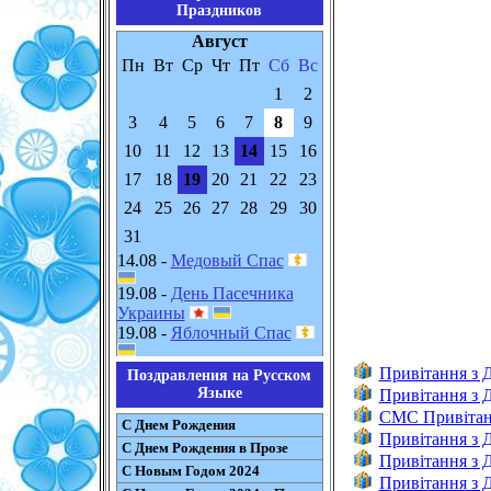
Праздников
Август
Пн
Вт
Ср
Чт
Пт
Сб
Вс
1
2
3
4
5
6
7
8
9
10
11
12
13
14
15
16
17
18
19
20
21
22
23
24
25
26
27
28
29
30
31
14.08 -
Медовый Спас
19.08 -
День Пасечника
Украины
19.08 -
Яблочный Спас
Привітання з
Поздравления на Русском
Языке
Привітання з 
CMC Привітан
С Днем Рождения
Привітання з 
С Днем Рождения в Прозе
Привітання з
С Новым Годом 2024
Привітання з 