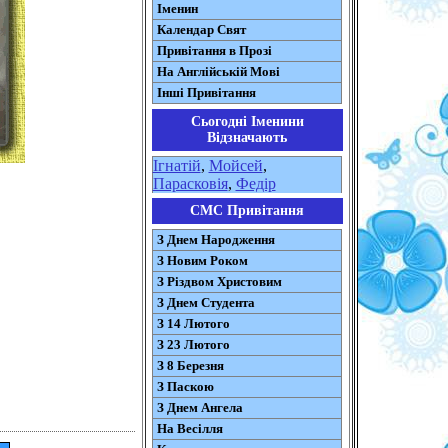
Іменин
Календар Свят
Привітання в Прозі
На Англійській Мові
Інші Привітання
Сьогодні Іменини
Відзначають
Ігнатій
,
Мойсей
,
Парасковія
,
Федір
СМС Привітання
З Днем Народження
З Новим Роком
З Різдвом Христовим
З Днем Студента
З 14 Лютого
З 23 Лютого
З 8 Березня
З Паскою
З Днем Ангела
На Весілля