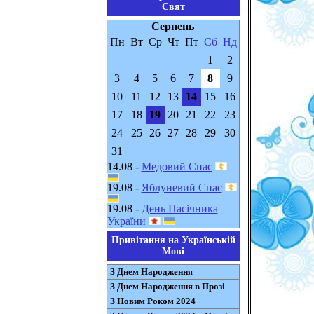
Свят
Серпень
Пн
Вт
Ср
Чт
Пт
Сб
Нд
1
2
3
4
5
6
7
8
9
10
11
12
13
14
15
16
17
18
19
20
21
22
23
24
25
26
27
28
29
30
31
14.08 -
Медовий Спас
19.08 -
Яблуневий Спас
19.08 -
День Пасічника
України
Привітання на Українській
Мові
З Днем Народження
З Днем Народження в Прозі
З Новим Роком 2024