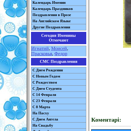
Календарь Именин
Календарь Праздников
Поздравления в Прозе
На Английском Языке
Другие Поздравления
Сегодня Именины
Отмечают
Игнатий
,
Моисей
,
Прасковья
,
Федор
СМС Поздравления
С Днем Рождения
С Новым Годом
С Рождеством
C Днем Студента
С 14 Февраля
С 23 Февраля
С 8 Марта
На Пасху
Коментарі:
C Днем Ангела
На Свадьбу