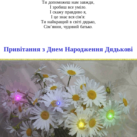
Ти допоможеш нам завжди,
І зробиш все уміло.
І скажу правдиво я,
І це знає вся сім'я:
Ти найкращий в світі дядько,
Сім’янин, чудовий батько.
Привітання з Днем Народження Дядькові