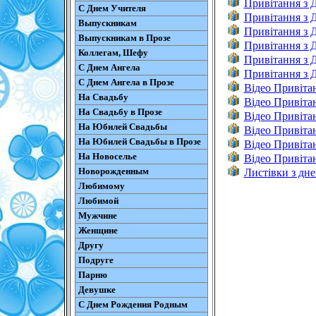
Привітання з
С Днем Учителя
Привітання з 
Выпускникам
Привітання з
Выпускникам в Прозе
Привітання з 
Коллегам, Шефу
Привітання з 
С Днем Ангела
Привітання з 
С Днем Ангела в Прозе
Відео Привіта
На Свадьбу
Відео Привіта
На Свадьбу в Прозе
Відео Привіта
На Юбилей Свадьбы
Відео Привіта
На Юбилей Свадьбы в Прозе
Відео Привіта
На Новоселье
Відео Привіта
Новорожденным
Листівки з дн
Любимому
Любимой
Мужчине
Женщине
Другу
Подруге
Парню
Девушке
С Днем Рождения Родным