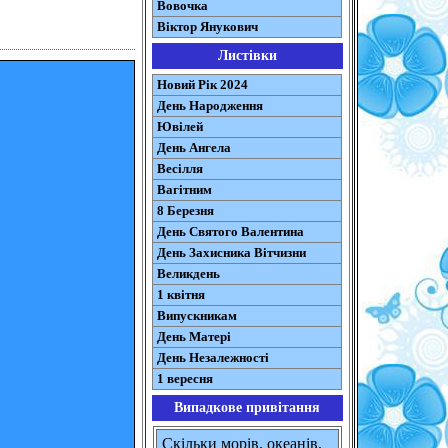
Вовочка
Віктор Янукович
Листівки
Новий Рік 2024
День Народження
Ювілей
День Ангела
Весілля
Вагітним
8 Березня
День Святого Валентина
День Захисника Вітчизни
Великдень
1 квітня
Випускникам
День Матері
День Незалежності
1 вересня
Випадкове привітання
Скільки морів, океанів,