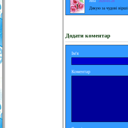
Яна
2020-01-28
Дякую за чудові вірш
Додати коментар
Ім'я
Коментар