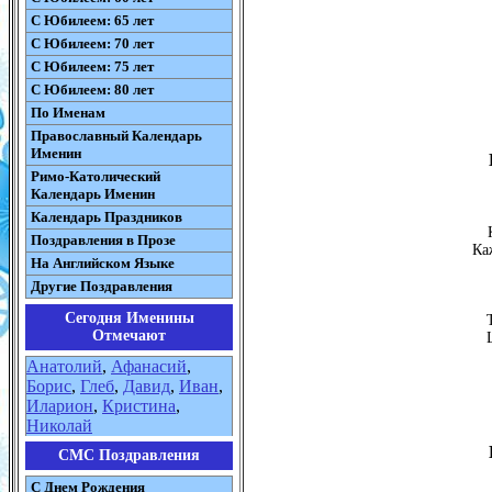
С Юбилеем: 65 лет
С Юбилеем: 70 лет
С Юбилеем: 75 лет
С Юбилеем: 80 лет
По Именам
Православный Календарь
Именин
Римо-Католический
Календарь Именин
Календарь Праздников
Поздравления в Прозе
Ка
На Английском Языке
Другие Поздравления
Сегодня Именины
Отмечают
Анатолий
,
Афанасий
,
Борис
,
Глеб
,
Давид
,
Иван
,
Иларион
,
Кристина
,
Николай
СМС Поздравления
С Днем Рождения