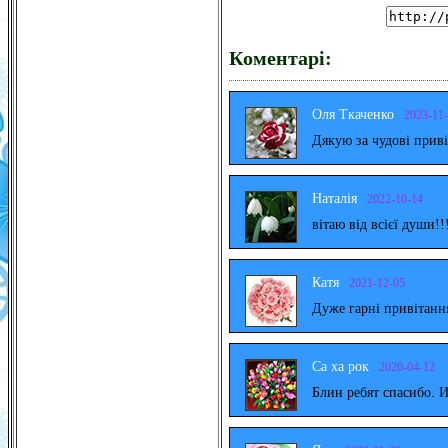
Коментарі:
Оля Ткаченко
2023-11
Дякую за чудові прив
Наталія
2022-10-14
вітаю від всієї души!!
Катя
2021-12-05
Дуже гарні привітанн
Са ха рок
2020-04-12
Блин ребят спасибо. 