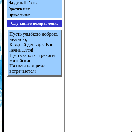
На День Победы
Эротические
Прикольные
Случайное поздравление
Пусть улыбкою доброю,
нежною,
Каждый день для Вас
начинается!
Пусть заботы, тревоги
житейские
На пути вам реже
встречаются!