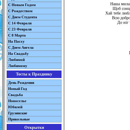
Наша мила 
С Новым Годом
Щоб сонце
С Рождеством
Хай тебе любл
C Днем Студента
Всю добро
До ніг
С 14 Февраля
С 23 Февраля
С 8 Марта
На Пасху
C Днем Ангела
На Свадьбу
Любимой
Любимому
Тосты к Празднику
День Рождения
Новый Год
Свадьба
Новоселье
Юбилей
Грузинские
Прикольные
Открытки