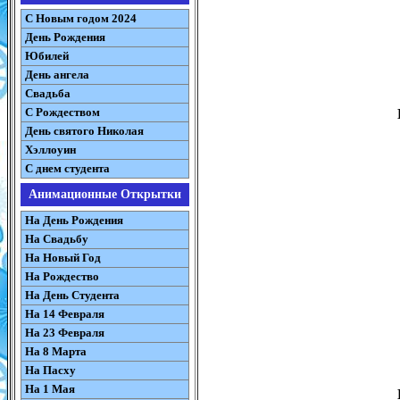
С Новым годом 2024
День Рождения
Юбилей
День ангела
Свадьба
С Рождеством
День святого Николая
Хэллоуин
С днем студента
Анимационные Открытки
На День Рождения
На Свадьбу
На Новый Год
На Рождество
На День Студента
На 14 Февраля
На 23 Февраля
На 8 Марта
На Пасху
На 1 Мая