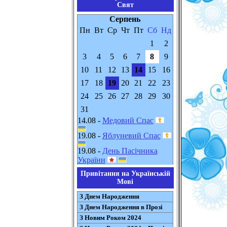
Свят
Серпень
Пн
Вт
Ср
Чт
Пт
Сб
Нд
1
2
3
4
5
6
7
8
9
10
11
12
13
14
15
16
17
18
19
20
21
22
23
24
25
26
27
28
29
30
31
14.08 -
Медовий Спас
19.08 -
Яблуневий Спас
19.08 -
День Пасічника
України
Привітання на Українській
Мові
З Днем Народження
З Днем Народження в Прозі
З Новим Роком 2024