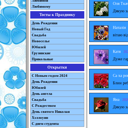
Любимой
Оля Тка
Любимому
Дякую за
Тосты к Празднику
День Рождения
Наталія
Новый Год
вітаю ві
Свадьба
Новоселье
Юбилей
Катя
20
Грузинские
Дуже га
Прикольные
Открытки
Са ха ро
С Новым годом 2024
День Рождения
Блин реб
Юбилей
День ангела
Яна
Свадьба
202
С Рождеством
Дякую за
День святого Николая
Хэллоуин
С днем студента