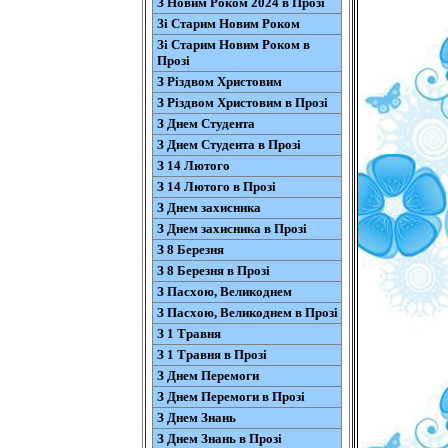
З Новим Роком 2024 в Прозі
Зі Старим Новим Роком
Зі Старим Новим Роком в
Прозі
З Різдвом Христовим
З Різдвом Христовим в Прозі
З Днем Студента
З Днем Студента в Прозі
З 14 Лютого
З 14 Лютого в Прозі
З Днем захисника
З Днем захисника в Прозі
З 8 Березня
З 8 Березня в Прозі
З Пасхою, Великоднем
З Пасхою, Великоднем в Прозі
З 1 Травня
З 1 Травня в Прозі
З Днем Перемоги
З Днем Перемоги в Прозі
З Днем Знань
З Днем Знань в Прозі