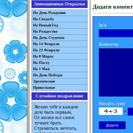
Анимационные Открытки
Додати комент
На День Рождения
На Свадьбу
Ім'я
На Новый Год
На Рождество
На День Студента
Коментар
На 14 Февраля
На 23 Февраля
На 8 Марта
На Пасху
На 1 Мая
На День Победы
Эротические
Прикольные
Случайное поздравление
Введіть суму
Желаю тебе в каждом
=
деле быть первым,
От жизни все самое
лучшее брать.
Стремиться, мечтать,