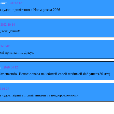
ченко
2023-11-18
 чудові привітання з Новм роком 2026
2022-10-14
д всієї души!!!
21-12-05
рні привітання. Дякую
к
2020-04-12
ят спасибо. Использовала на юбилей своей любимой баб ушке:(80 лет)
0-01-28
 чудові вірші з привітаннями та поздоровленнями.