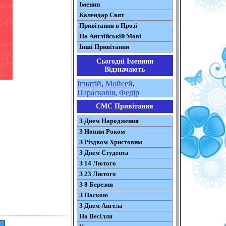
Іменин
Календар Свят
Привітання в Прозі
На Англійській Мові
Інші Привітання
Сьогодні Іменини
Відзначають
Ігнатій
,
Мойсей
,
Парасковія
,
Федір
СМС Привітання
З Днем Народження
З Новим Роком
З Різдвом Христовим
З Днем Студента
З 14 Лютого
З 23 Лютого
З 8 Березня
З Паскою
З Днем Ангела
На Весілля