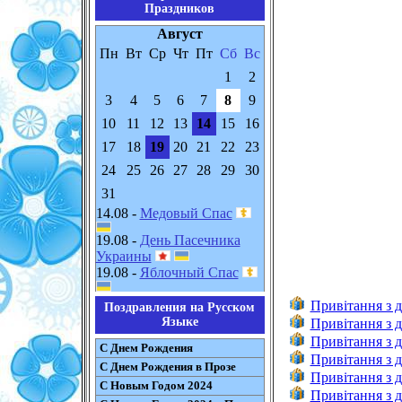
Праздников
Август
Пн
Вт
Ср
Чт
Пт
Сб
Вс
1
2
3
4
5
6
7
8
9
10
11
12
13
14
15
16
17
18
19
20
21
22
23
24
25
26
27
28
29
30
31
14.08 -
Медовый Спас
19.08 -
День Пасечника
Украины
19.08 -
Яблочный Спас
Привітання з 
Поздравления на Русском
Языке
Привітання з 
Привітання з 
С Днем Рождения
Привітання з 
С Днем Рождения в Прозе
Привітання з 
С Новым Годом 2024
Привітання з д