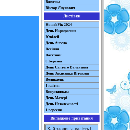
Вовочка
Віктор Янукович
Листівки
Новий Рік 2024
День Народження
Ювілей
День Ангела
Весілля
Вагітним
8 Березня
День Святого Валентина
День Захисника Вітчизни
Великдень
1 квітня
Випускникам
День Матері
День Незалежності
1 вересня
Випадкове привітання
Хай здоров'я, радість і