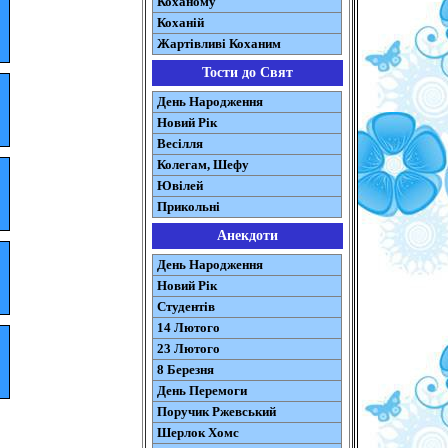
Коханому
Коханій
Жартівливі Коханим
Тости до Свят
День Народження
Новий Рік
Весілля
Колегам, Шефу
Ювілей
Прикольні
Анекдоти
День Народження
Новий Рік
Студентів
14 Лютого
23 Лютого
8 Березня
День Перемоги
Поручик Ржевський
Шерлок Хомс