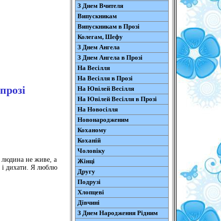
З Днем Вчителя
Випускникам
Випускникам в Прозі
Колегам, Шефу
З Днем Ангела
З Днем Ангела в Прозі
На Весілля
На Весілля в Прозі
прозі
На Ювілей Весілля
На Ювілей Весілля в Прозі
На Новосілля
Новонародженим
Коханому
Коханій
Чоловіку
о людина не живе, а
Жінці
и і дихати. Я люблю
Другу
Подрузі
Хлопцеві
Дівчині
З Днем Народження Рідним