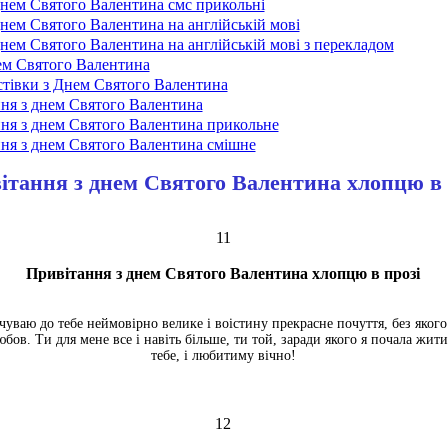
днем Святого Валентина смс прикольні
нем Святого Валентина на англійській мові
нем Святого Валентина на англійській мові з перекладом
ем Святого Валентина
стівки з Днем Святого Валентина
ння з днем Святого Валентина
ння з днем Святого Валентина прикольне
ння з днем Святого Валентина смішне
ітання з днем Святого Валентина хлопцю в 
11
Привітання з днем Святого Валентина хлопцю в прозі
чуваю до тебе неймовірно велике і воістину прекрасне почуття, без яког
юбов. Ти для мене все і навіть більше, ти той, заради якого я почала жит
тебе, і любитиму вічно!
12