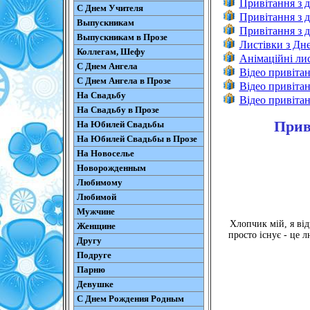
Привітання з 
С Днем Учителя
Привітання з д
Выпускникам
Привітання з д
Выпускникам в Прозе
Листівки з Дн
Коллегам, Шефу
Анімаційні ли
С Днем Ангела
Відео привіта
С Днем Ангела в Прозе
Відео привіта
На Свадьбу
Відео привіта
На Свадьбу в Прозе
Прив
На Юбилей Свадьбы
На Юбилей Свадьбы в Прозе
На Новоселье
Новорожденным
Любимому
Любимой
Мужчине
Хлопчик мій, я від
Женщине
просто існує - це л
Другу
Подруге
Парню
Девушке
С Днем Рождения Родным