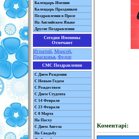
Календарь Именин
Календарь Праздников
Поздравления в Прозе
На Английском Языке
Другие Поздравления
Сегодня Именины
Отмечают
Игнатий
,
Моисей
,
Прасковья
,
Федор
СМС Поздравления
С Днем Рождения
С Новым Годом
С Рождеством
C Днем Студента
С 14 Февраля
С 23 Февраля
С 8 Марта
На Пасху
Коментарі:
C Днем Ангела
На Свадьбу