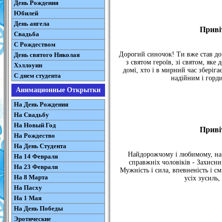
День Рождения
Юбилей
День ангела
Приві
Свадьба
С Рождеством
Дорогий синочок! Ти вже став дор
День святого Николая
з святом героїв, зі святом, як
Хэллоуин
домі, хто і в мирний час зберіга
С днем студента
надійним і горди
Анимационные Открытки
На День Рождения
На Свадьбу
На Новый Год
Приві
На Рождество
На День Студента
Найдорожчому і любимому, най
На 14 Февраля
справжніх чоловіків - Захисни
На 23 Февраля
Мужність і сила, впевненість і с
На 8 Марта
усіх зусиль,
На Пасху
На 1 Мая
На День Победы
Эротические