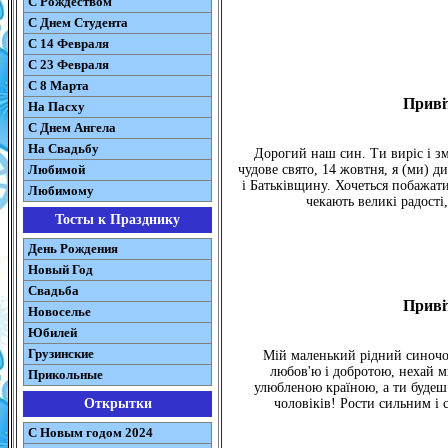
С Рождеством
C Днем Студента
С 14 Февраля
С 23 Февраля
С 8 Марта
Приві
На Пасху
C Днем Ангела
На Свадьбу
Дорогий наш син. Ти виріс і з
Любимой
чудове свято, 14 жовтня, я (ми) 
і Батьківщину. Хочеться побажати 
Любимому
чекають великі радості
Тосты к Празднику
День Рождения
Новый Год
Свадьба
Приві
Новоселье
Юбилей
Грузинские
Мій маленький рідний синочок
любов'ю і добротою, нехай м
Прикольные
улюбленою країною, а ти будеш 
Открытки
чоловіків! Рости сильним і
С Новым годом 2024