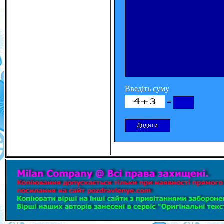
Введіть суму
=