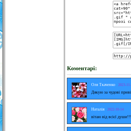
Коментарі:
Оля Ткаченко
2023-11
Дякую за чудові прив
Наталія
2022-10-14
вітаю від всієї души!!