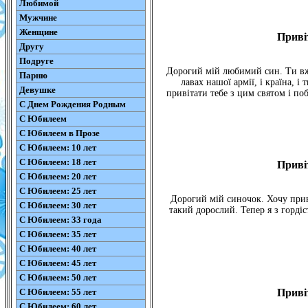
Любимой
Мужчине
Женщине
Приві
Другу
Подруге
Дорогий мій любимий син. Ти вже
Парню
лавах нашої армії, і країна, і
Девушке
привітати тебе з цим святом і по
С Днем Рождения Родным
С Юбилеем
С Юбилеем в Прозе
С Юбилеем: 10 лет
С Юбилеем: 18 лет
Приві
С Юбилеем: 20 лет
С Юбилеем: 25 лет
Дорогий мій синочок. Хочу прив
С Юбилеем: 30 лет
такий дорослий. Тепер я з горді
С Юбилеем: 33 года
С Юбилеем: 35 лет
С Юбилеем: 40 лет
С Юбилеем: 45 лет
С Юбилеем: 50 лет
С Юбилеем: 55 лет
Приві
С Юбилеем: 60 лет