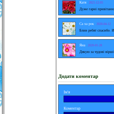
Катя
2021-12-05
Дуже гарні привітанн
Са ха рок
2020-04-12
Блин ребят спасибо. 
Яна
2020-01-28
Дякую за чудові вірш
Додати коментар
Ім'я
Коментар