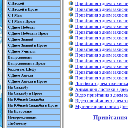
С Пасхой
Привітання з днем захисни
Привітання з днем захисни
С Пасхой в Прозе
Привітання з днем захисн
С 1 Мая
Привітання з днем захисни
С 1 Мая в Прозе
Привітання з днем захисн
С Днем Победы
Привітання з днем захисн
С Днем Победы в Прозе
Привітання з днем захисни
С Днем Знаний
Привітання з днем захисни
С Днем Знаний в Прозе
Привітання з днем захисни
С Днем Учителя
Привітання з днем захисни
Выпускникам
Привітання з днем захисни
Выпускникам в Прозе
Привітання з днем захисн
Коллегам, Шефу
Привітання з днем захисни
С Днем Ангела
Привітання з днем захисни
С Днем Ангела в Прозе
Листівки з днем захисник
На Свадьбу
Анімаційні листівки з дне
На Свадьбу в Прозе
Відео привітання з днем з
На Юбилей Свадьбы
Відео привітання з днем з
На Юбилей Свадьбы в Прозе
Музичне привітання з Дне
На Новоселье
Привітання 
Новорожденным
Любимому