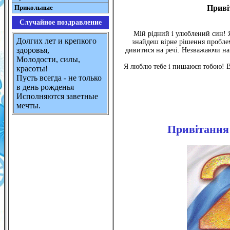
Прикольные
Приві
Случайное поздравление
Мій рідний і улюблений син! Я
Долгих лет и крепкого
знайдеш вірне рішення проблем
здоровья,
дивитися на речі. Незважаючи на
Молодости, силы,
Я люблю тебе і пишаюся тобою! Ві
красоты!
Пусть всегда - не только
в день рожденья
Исполняются заветные
мечты.
Привітання 