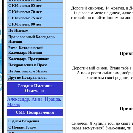
С Юбилеем: 65 лет
Дорогий синочок. 14 жовтня, в Де
С Юбилеем: 70 лет
і це зовсім мене не дивує, адж
готовністю прийти іншим на допом
С Юбилеем: 75 лет
С Юбилеем: 80 лет
По Именам
Православный Календарь
Именин
Римо-Католический
Календарь Именин
Приві
Календарь Праздников
Поздравления в Прозе
Дорогий мій синок. Вітаю тебе з
На Английском Языке
А поки рости сміливим, добрим
Другие Поздравления
захисником своєї родини, с
Сегодня Именины
Отмечают
Александр
,
Анна
,
Ираида
,
Макар
Приві
СМС Поздравления
С Днем Рождения
Синочок. Я купила тобі до свята 
С Новым Годом
зараз засмутився? Знаю-знаю, ти 