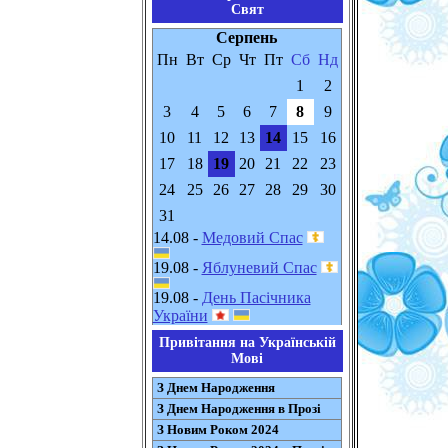
Свят
Серпень
Пн
Вт
Ср
Чт
Пт
Сб
Нд
1
2
3
4
5
6
7
8
9
10
11
12
13
14
15
16
17
18
19
20
21
22
23
24
25
26
27
28
29
30
31
14.08 -
Медовий Спас
19.08 -
Яблуневий Спас
19.08 -
День Пасічника
України
Привітання на Українській
Мові
З Днем Народження
З Днем Народження в Прозі
З Новим Роком 2024