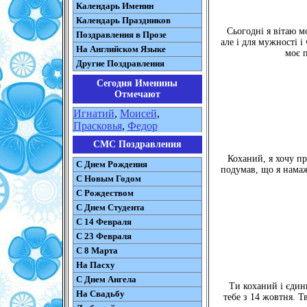
Календарь Именин
Календарь Праздников
Сьогодні я вітаю м
Поздравления в Прозе
але і для мужності 
На Английском Языке
моє п
Другие Поздравления
Сегодня Именины
Отмечают
Игнатий
,
Моисей
,
Прасковья
,
Федор
СМС Поздравления
Коханий, я хочу пр
С Днем Рождения
подумав, що я намажу
С Новым Годом
С Рождеством
C Днем Студента
С 14 Февраля
С 23 Февраля
С 8 Марта
На Пасху
C Днем Ангела
Ти коханий і єдин
На Свадьбу
тебе з 14 жовтня. Т