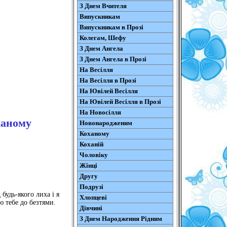
З Днем Вчителя
Випускникам
Випускникам в Прозі
Колегам, Шефу
З Днем Ангела
З Днем Ангела в Прозі
На Весілля
На Весілля в Прозі
На Ювілей Весілля
На Ювілей Весілля в Прозі
На Новосілля
ханому
Новонародженим
Коханому
Коханій
Чоловіку
Жінці
Другу
Подрузі
будь-якого лиха і я
Хлопцеві
ю тебе до безтями.
Дівчині
З Днем Народження Рідним