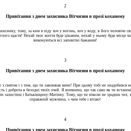
2
Привітання з днем захисника Вітчизни в прозі коханому
иснику, тому, за ким я піду хоч у вогонь, хоч у воду, в його чоловіче св
ітлого щастя! Нехай твоє життя буде цікавим, нехай у ньому буде місце 
виконуються всі заповітні бажання!
3
Привітання з днем захисника Вітчизни в прозі коханому
е з святом і з тим, що ти завоював мене! При цьому тобі не знадобився не
ість і доброта в безодні твоїх очей. Я впевнена, що так само як ти встанеш
 ти захистиш і Батьківщину-Матінку. Тому, що ти ніколи не зрадиш тих,
справжній мужчина, з чим тебе і вітаю!
4
Привітання з днем захисника Вітчизни в прозі коханому