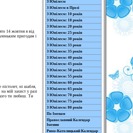
З Ювілеєм
З Ювілеєм в Прозі
З Ювілеєм: 10 років
З Ювілеєм: 18 років
З Ювілеєм: 20 років
ято 14 жовтня я від
З Ювілеєм: 25 років
маленьким пригодам і
З Ювілеєм: 30 років
З Ювілеєм: 33 роки
З Ювілеєм: 35 років
З Ювілеєм: 40 років
З Ювілеєм: 45 років
З Ювілеєм: 50 років
З Ювілеєм: 55 років
З Ювілеєм: 60 років
 пістолет, ні шабля,
З Ювілеєм: 65 років
 на мій захист у разі
З Ювілеєм: 70 років
 кого ти любиш. Ти
З Ювілеєм: 75 років
З Ювілеєм: 80 років
По Іменам
Православний Календар
Іменин
Римо-Католицький Календар