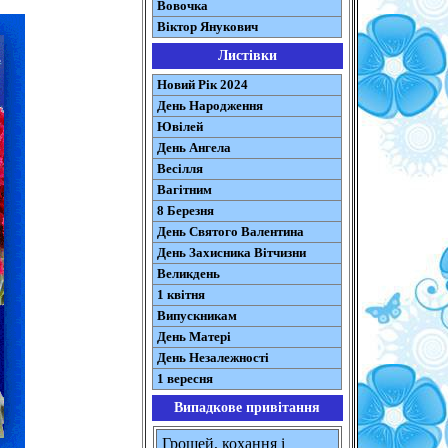
Вовочка
Віктор Янукович
Листівки
Новий Рік 2024
День Народження
Ювілей
День Ангела
Весілля
Вагітним
8 Березня
День Святого Валентина
День Захисника Вітчизни
Великдень
1 квітня
Випускникам
День Матері
День Незалежності
1 вересня
Випадкове привітання
Грошей, кохання і