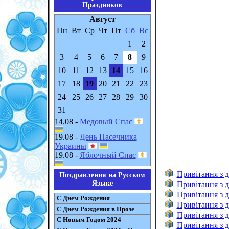
Праздников
Август
Пн
Вт
Ср
Чт
Пт
Сб
Вс
1
2
3
4
5
6
7
8
9
10
11
12
13
14
15
16
17
18
19
20
21
22
23
24
25
26
27
28
29
30
31
14.08 -
Медовый Спас
19.08 -
День Пасечника
Украины
19.08 -
Яблочный Спас
Привітання з 
Поздравления на Русском
Языке
Привітання з д
Привітання з д
С Днем Рождения
Привітання з 
С Днем Рождения в Прозе
Привітання з 
С Новым Годом 2024
Привітання з д