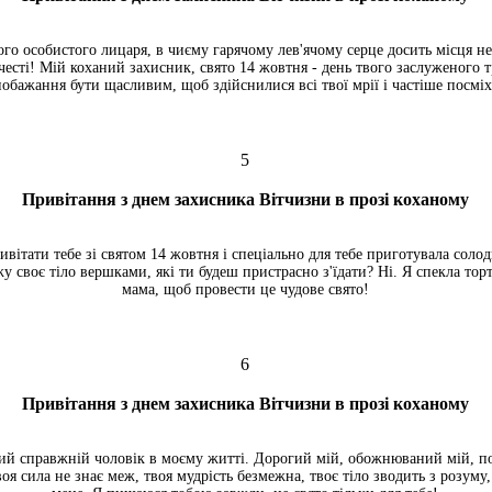
ого особистого лицаря, в чиєму гарячому лев'ячому серце досить місця не
і честі! Мій коханий захисник, свято 14 жовтня - день твого заслуженого
обажання бути щасливим, щоб здійснилися всі твої мрії і частіше посміх
5
Привітання з днем захисника Вітчизни в прозі коханому
ивітати тебе зі святом 14 жовтня і спеціально для тебе приготувала сол
 своє тіло вершками, які ти будеш пристрасно з'їдати? Ні. Я спекла торт
мама, щоб провести це чудове свято!
6
Привітання з днем захисника Вітчизни в прозі коханому
ий справжній чоловік в моєму житті. Дорогий мій, обожнюваний мій, п
воя сила не знає меж, твоя мудрість безмежна, твоє тіло зводить з розуму