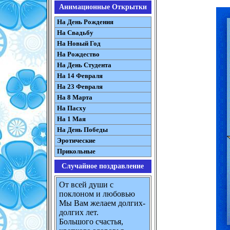
Анимационные Открытки
На День Рождения
На Свадьбу
На Новый Год
На Рождество
На День Студента
На 14 Февраля
На 23 Февраля
На 8 Марта
На Пасху
На 1 Мая
На День Победы
Эротические
Прикольные
Случайное поздравление
От всей души с
поклоном и любовью
Мы Вам желаем долгих-
долгих лет.
Большого счастья,