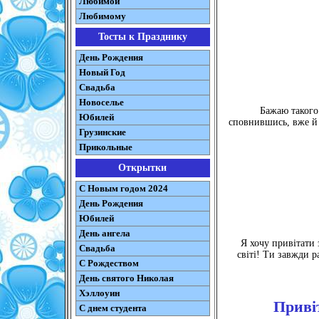
Любимой
Любимому
Тосты к Празднику
День Рождения
Новый Год
Свадьба
Новоселье
Бажаю такого 
Юбилей
сповнившись, вже й 
Грузинские
Прикольные
Открытки
С Новым годом 2024
День Рождения
Юбилей
День ангела
Я хочу привітати 
Свадьба
світі! Ти завжди р
С Рождеством
День святого Николая
Хэллоуин
Приві
С днем студента