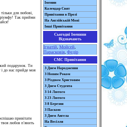
Іменин
Календар Свят
 тільки для любові,
Привітання в Прозі
 тріумфу! Так прийми
На Англійській Мові
айся!
Інші Привітання
Сьогодні Іменини
Відзначають
Ігнатій
,
Мойсей
,
Парасковія
,
Федір
СМС Привітання
одкий подарунок. Ти
З Днем Народження
 і до нас прийде моя
З Новим Роком
З Різдвом Христовим
З Днем Студента
З 14 Лютого
З 23 Лютого
З 8 Березня
З Паскою
З Днем Ангела
оспішаю привітати
На Весілля
, твоя любов п'янить