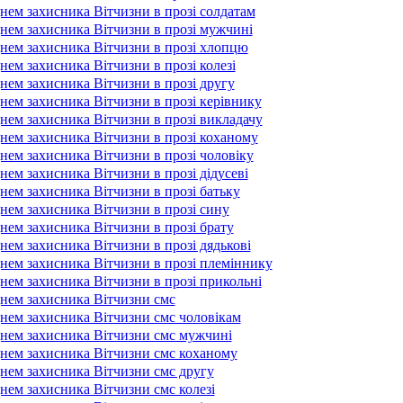
нем захисника Вітчизни в прозі солдатам
днем захисника Вітчизни в прозі мужчині
днем захисника Вітчизни в прозі хлопцю
нем захисника Вітчизни в прозі колезі
нем захисника Вітчизни в прозі другу
нем захисника Вітчизни в прозі керівнику
нем захисника Вітчизни в прозі викладачу
днем захисника Вітчизни в прозі коханому
нем захисника Вітчизни в прозі чоловіку
нем захисника Вітчизни в прозі дідусеві
нем захисника Вітчизни в прозі батьку
нем захисника Вітчизни в прозі сину
нем захисника Вітчизни в прозі брату
нем захисника Вітчизни в прозі дядькові
днем захисника Вітчизни в прозі племіннику
нем захисника Вітчизни в прозі прикольні
днем захисника Вітчизни смс
днем захисника Вітчизни смс чоловікам
днем захисника Вітчизни смс мужчині
днем захисника Вітчизни смс коханому
днем захисника Вітчизни смс другу
нем захисника Вітчизни смс колезі