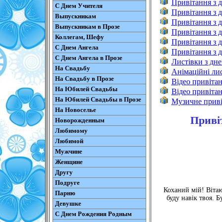
Привітання з 
С Днем Учителя
Привітання з 
Выпускникам
Привітання з д
Выпускникам в Прозе
Привітання з 
Коллегам, Шефу
Привітання з 
С Днем Ангела
Привітання з 
С Днем Ангела в Прозе
Листівки з дн
На Свадьбу
Анімаційні ли
На Свадьбу в Прозе
Відео привіта
На Юбилей Свадьбы
Відео привіта
На Юбилей Свадьбы в Прозе
Музичне приві
На Новоселье
Приві
Новорожденным
Любимому
Любимой
Мужчине
Женщине
Другу
Подруге
Коханий мій! Вітаю
Парню
буду навік твоя. 
Девушке
С Днем Рождения Родным