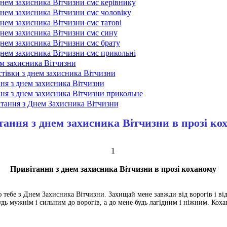
днем захисника Вітчизни смс керівнику
днем захисника Вітчизни смс чоловіку
нем захисника Вітчизни смс татові
днем захисника Вітчизни смс сину
днем захисника Вітчизни смс брату
днем захисника Вітчизни смс прикольні
ем захисника Вітчизни
стівки з днем захисника Вітчизни
ння з днем захисника Вітчизни
ння з днем захисника Вітчизни прикольне
тання з Днем Захисника Вітчизни
тання з днем захисника Вітчизни в прозі ко
1
Привітання з днем захисника Вітчизни в прозі коханому
 тебе з Днем Захисника Вітчизни. Захищай мене завжди від ворогів і від 
Будь мужнім і сильним до ворогів, а до мене будь лагідним і ніжним. Коха