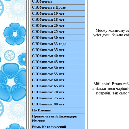
С Юбилеем
С Юбилеем в Прозе
С Юбилеем: 10 лет
С Юбилеем: 18 лет
С Юбилеем: 20 лет
Моєму коханому зах
С Юбилеем: 25 лет
усієї душі бажаю св
С Юбилеем: 30 лет
С Юбилеем: 33 года
С Юбилеем: 35 лет
С Юбилеем: 40 лет
С Юбилеем: 45 лет
С Юбилеем: 50 лет
С Юбилеем: 55 лет
С Юбилеем: 60 лет
Мій воїн! Вітаю теб
С Юбилеем: 65 лет
а тільки твоя чарівн
С Юбилеем: 70 лет
потреби, так само
С Юбилеем: 75 лет
С Юбилеем: 80 лет
По Именам
Православный Календарь
Именин
Римо-Католический