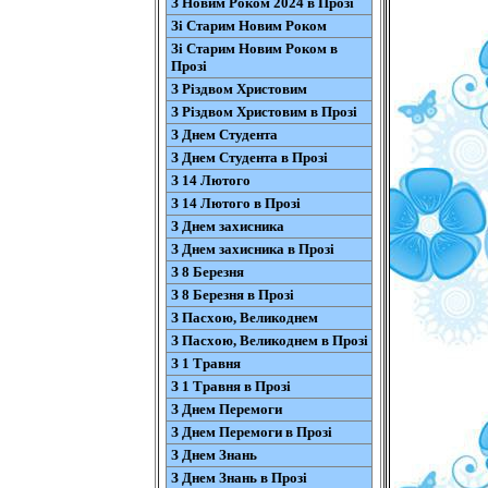
З Новим Роком 2024 в Прозі
Зі Старим Новим Роком
Зі Старим Новим Роком в
Прозі
З Різдвом Христовим
З Різдвом Христовим в Прозі
З Днем Студента
З Днем Студента в Прозі
З 14 Лютого
З 14 Лютого в Прозі
З Днем захисника
З Днем захисника в Прозі
З 8 Березня
З 8 Березня в Прозі
З Пасхою, Великоднем
З Пасхою, Великоднем в Прозі
З 1 Травня
З 1 Травня в Прозі
З Днем Перемоги
З Днем Перемоги в Прозі
З Днем Знань
З Днем Знань в Прозі