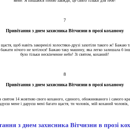
мене. Я пишаюся тобою завжди, це свято тільки для тебе!
7
Привітання з днем захисника Вітчизни в прозі коханому
щастя, щоб навіть закоренілі холостяки-друзі захотіли такого ж! Бажаю т
бажати нічого не хотілося! Бажаю таку машину, яка легко залишала б інш
було тільки нескінченне небо! Зі святом, коханий!
8
Привітання з днем захисника Вітчизни в прозі коханому
з святом 14 жовтняо свого коханого, єдиного, обожнюваного і самого кр
адуєш мене і даруєш мені багато щастя, ти чоловік, мій коханий чоловік, 
тання з днем захисника Вітчизни в прозі ко