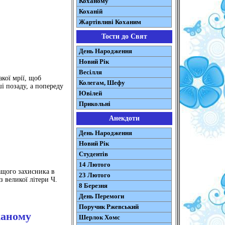
Коханому
Коханій
Жартівливі Коханим
Тости до Свят
День Народження
Новий Рік
Весілля
акої мрії, щоб
Колегам, Шефу
і позаду, а попереду
Ювілей
Прикольні
Анекдоти
День Народження
Новий Рік
Студентів
14 Лютого
ащого захисника в
23 Лютого
з великої літери Ч.
8 Березня
День Перемоги
Поручик Ржевський
ханому
Шерлок Хомс