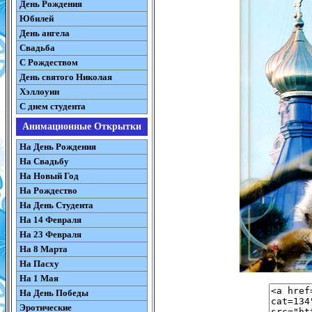
День Рождения
Юбилей
День ангела
Свадьба
С Рождеством
День святого Николая
Хэллоуин
С днем студента
Анимационные Открытки
На День Рождения
На Свадьбу
На Новый Год
На Рождество
На День Студента
На 14 Февраля
На 23 Февраля
На 8 Марта
На Пасху
На 1 Мая
На День Победы
Эротические