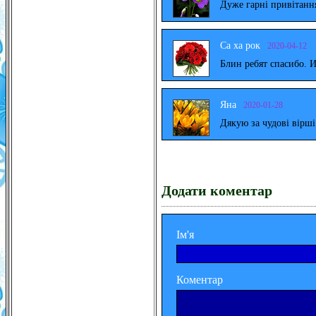
Дуже гарні привітанн
Са ха рок
2020-04-12
Блин ребят спасибо. 
Яна
2020-01-28
Дякую за чудові вірш
Додати коментар
Ім'я
Коментар