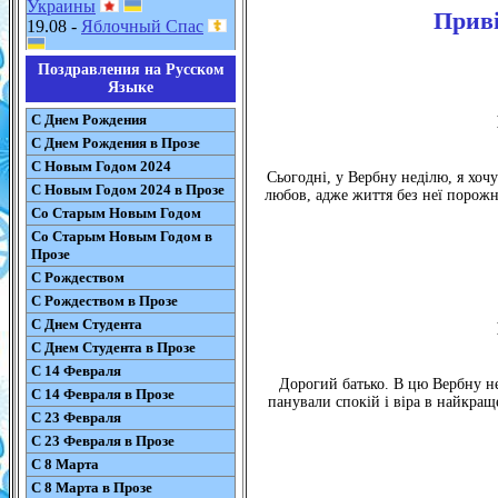
Украины
Приві
19.08 -
Яблочный Спас
Поздравления на Русском
Языке
С Днем Рождения
С Днем Рождения в Прозе
С Новым Годом 2024
Сьогодні, у Вербну неділю, я хоч
С Новым Годом 2024 в Прозе
любов, адже життя без неї порожн
Со Старым Новым Годом
Со Старым Новым Годом в
Прозе
С Рождеством
С Рождеством в Прозе
С Днем Студента
С Днем Студента в Прозе
С 14 Февраля
Дорогий батько. В цю Вербну не
С 14 Февраля в Прозе
панували спокій і віра в найкра
С 23 Февраля
С 23 Февраля в Прозе
С 8 Марта
С 8 Марта в Прозе