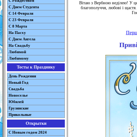
С Рождеством
Вітаю з Вербною неділею! У ц
C Днем Студента
благополуччя, любові і щастя.
Го
С 14 Февраля
С 23 Февраля
С 8 Марта
Пер
На Пасху
C Днем Ангела
Приві
На Свадьбу
Любимой
Любимому
Тосты к Празднику
День Рождения
Новый Год
Свадьба
Новоселье
Юбилей
Грузинские
Прикольные
Открытки
С Новым годом 2024