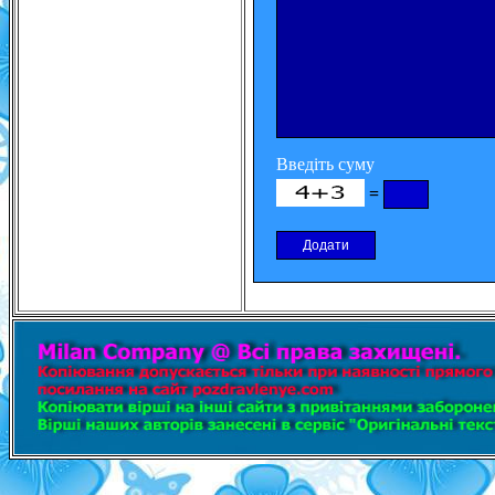
Введіть суму
=