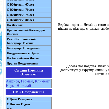
С Юбилеем: 65 лет
С Юбилеем: 70 лет
С Юбилеем: 75 лет
С Юбилеем: 80 лет
Вербна неділя ... Нехай це свято 
По Именам
ніколи не підведе, справжня любо
Православный Календарь
Именин
Римо-Католический
Календарь Именин
Календарь Праздников
Поздравления в Прозе
На Английском Языке
Другие Поздравления
Дорога моя подруга. Вітаю з
допоможуть у скрутну хвилину і 
Сегодня Именины
життя, а
Отмечают
Анфиса
,
Герман
,
Климент
,
Наум
,
Николай
СМС Поздравления
С Днем Рождения
С Новым Годом