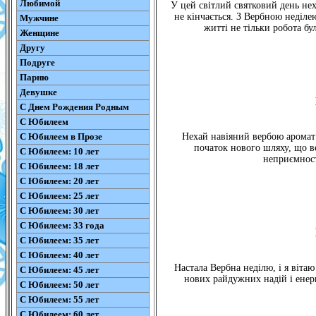
Любимой
У цей світлий святковий день не
не кінчається. З Вербною неділе
Мужчине
житті не тільки робота бу
Женщине
Другу
Подруге
Парню
Девушке
С Днем Рождения Родным
С Юбилеем
С Юбилеем в Прозе
Нехай навіяний вербою аромат
початок нового шляху, що ве
С Юбилеем: 10 лет
неприємност
С Юбилеем: 18 лет
С Юбилеем: 20 лет
С Юбилеем: 25 лет
С Юбилеем: 30 лет
С Юбилеем: 33 года
С Юбилеем: 35 лет
С Юбилеем: 40 лет
Настала Вербна неділю, і я віта
С Юбилеем: 45 лет
нових райдужних надій і енерг
С Юбилеем: 50 лет
С Юбилеем: 55 лет
С Юбилеем: 60 лет