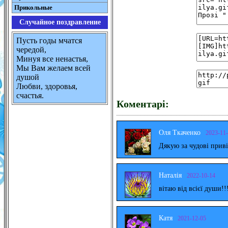
Прикольные
Случайное поздравление
Пусть годы мчатся
чередой,
Минуя все ненастья,
Мы Вам желаем всей
душой
Любви, здоровья,
счастья.
Коментарі:
Оля Ткаченко
2023-11
Дякую за чудові прив
Наталія
2022-10-14
вітаю від всієї души!!
Катя
2021-12-05