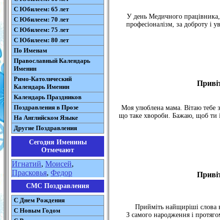
С Юбилеем: 65 лет
У день Медичного працівника, 
С Юбилеем: 70 лет
професіоналізм, за доброту і у
С Юбилеем: 75 лет
С Юбилеем: 80 лет
По Именам
Православный Календарь
Именин
Римо-Католический
Приві
Календарь Именин
Календарь Праздников
Поздравления в Прозе
Моя улюблена мама. Вітаю тебе з
що таке хвороби. Бажаю, щоб ти і
На Английском Языке
Другие Поздравления
Сегодня Именины
Отмечают
Игнатий
,
Моисей
,
Прасковья
,
Федор
Приві
СМС Поздравления
С Днем Рождения
Прийміть найщиріші слова в
С Новым Годом
З самого народження і протяго