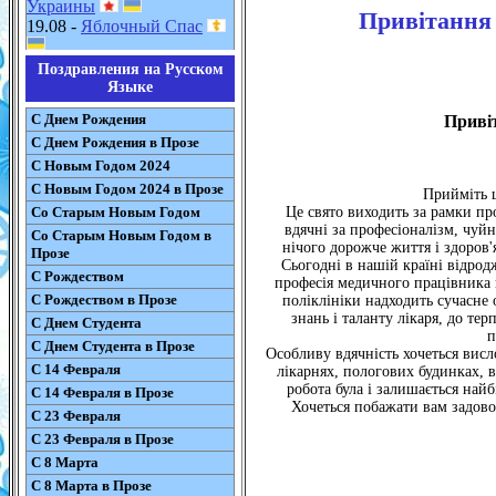
Украины
Привітання 
19.08 -
Яблочный Спас
Поздравления на Русском
Языке
С Днем Рождения
Приві
С Днем Рождения в Прозе
С Новым Годом 2024
С Новым Годом 2024 в Прозе
Прийміть 
Со Старым Новым Годом
Це свято виходить за рамки пр
вдячні за професіоналізм, чуй
Со Старым Новым Годом в
нічого дорожче життя і здоров'
Прозе
Сьогодні в нашій країні відродж
С Рождеством
професія медичного працівника по
С Рождеством в Прозе
поліклініки надходить сучасне 
знань і таланту лікаря, до те
С Днем Студента
п
С Днем Студента в Прозе
Особливу вдячність хочеться висло
С 14 Февраля
лікарнях, пологових будинках, 
робота була і залишається на
С 14 Февраля в Прозе
Хочеться побажати вам задоволе
С 23 Февраля
С 23 Февраля в Прозе
С 8 Марта
С 8 Марта в Прозе