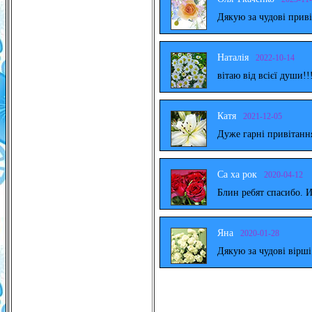
Дякую за чудові прив
Наталія
2022-10-14
вітаю від всієї души!!
Катя
2021-12-05
Дуже гарні привітанн
Са ха рок
2020-04-12
Блин ребят спасибо. 
Яна
2020-01-28
Дякую за чудові вірш