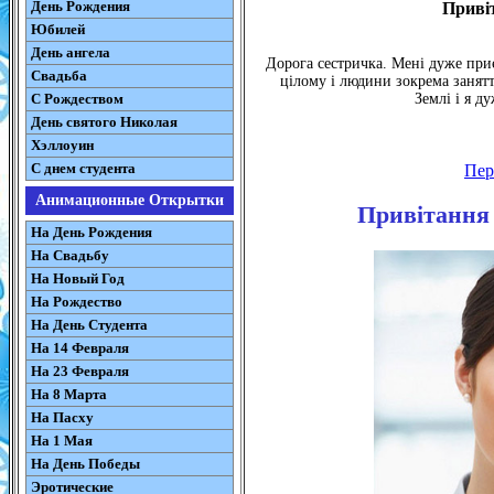
День Рождения
Приві
Юбилей
День ангела
Дорога сестричка. Мені дуже при
Свадьба
цілому і людини зокрема занят
С Рождеством
Землі і я д
День святого Николая
Хэллоуин
С днем студента
Пе
Анимационные Открытки
Привітання 
На День Рождения
На Свадьбу
На Новый Год
На Рождество
На День Студента
На 14 Февраля
На 23 Февраля
На 8 Марта
На Пасху
На 1 Мая
На День Победы
Эротические