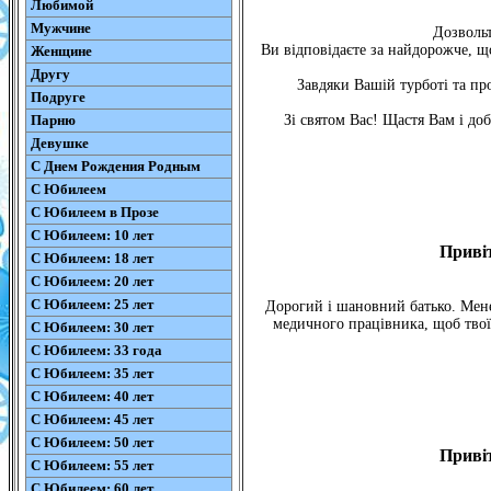
Любимой
Мужчине
Дозвольт
Ви відповідаєте за найдорожче, щ
Женщине
Другу
Завдяки Вашій турботі та про
Подруге
Парню
Зі святом Вас! Щастя Вам і до
Девушке
С Днем Рождения Родным
С Юбилеем
С Юбилеем в Прозе
С Юбилеем: 10 лет
Приві
С Юбилеем: 18 лет
С Юбилеем: 20 лет
С Юбилеем: 25 лет
Дорогий і шановний батько. Мене
медичного працівника, щоб твої
С Юбилеем: 30 лет
С Юбилеем: 33 года
С Юбилеем: 35 лет
С Юбилеем: 40 лет
С Юбилеем: 45 лет
С Юбилеем: 50 лет
Приві
С Юбилеем: 55 лет
С Юбилеем: 60 лет