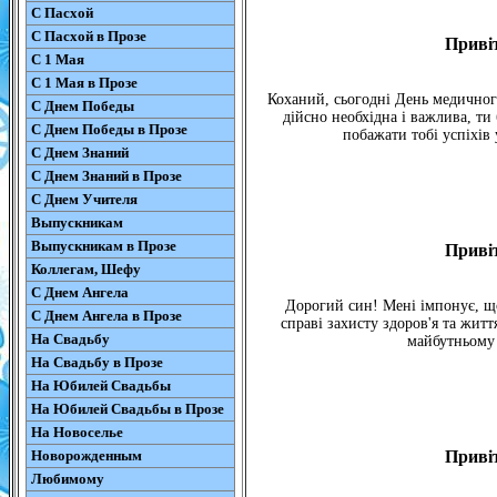
С Пасхой
С Пасхой в Прозе
Приві
С 1 Мая
С 1 Мая в Прозе
Коханий, сьогодні День медичного 
С Днем Победы
дійсно необхідна і важлива, ти
С Днем Победы в Прозе
побажати тобі успіхів 
С Днем Знаний
С Днем Знаний в Прозе
С Днем Учителя
Выпускникам
Выпускникам в Прозе
Приві
Коллегам, Шефу
С Днем Ангела
Дорогий син! Мені імпонує, що
С Днем Ангела в Прозе
справі захисту здоров'я та жит
На Свадьбу
майбутньому 
На Свадьбу в Прозе
На Юбилей Свадьбы
На Юбилей Свадьбы в Прозе
На Новоселье
Новорожденным
Приві
Любимому