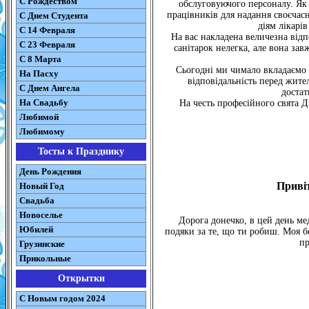
С Рождеством
обслуговуючого персоналу. Як 
працівників для надання своєчас
C Днем Студента
діям лікарі
С 14 Февраля
На вас накладена величезна відпо
С 23 Февраля
санітарок нелегка, але вона зав
С 8 Марта
Сьогодні ми чимало вкладаємо
На Пасху
відповідальність перед жит
C Днем Ангела
достат
На Свадьбу
На честь професійного свята Д
Любимой
Любимому
Тосты к Празднику
День Рождения
Приві
Новый Год
Свадьба
Новоселье
Дорога донечко, в цей день ме
Юбилей
подяки за те, що ти робиш. Моя б
пр
Грузинские
Прикольные
Открытки
С Новым годом 2024