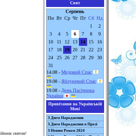
Свят
Серпень
Пн
Вт
Ср
Чт
Пт
Сб
Нд
1
2
3
4
5
6
7
8
9
10
11
12
13
14
15
16
17
18
19
20
21
22
23
24
25
26
27
28
29
30
31
14.08 -
Медовий Спас
19.08 -
Яблуневий Спас
19.08 -
День Пасічника
України
Привітання на Українській
Мові
З Днем Народження
З Днем Народження в Прозі
З Новим Роком 2024
сійним святом!