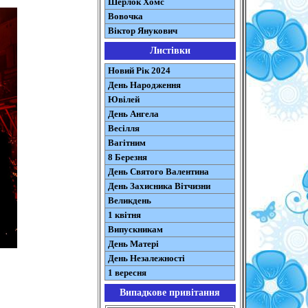
Шерлок Хомс
Вовочка
Віктор Янукович
Листівки
Новий Рік 2024
День Народження
Ювілей
День Ангела
Весілля
Вагітним
8 Березня
День Святого Валентина
День Захисника Вітчизни
Великдень
1 квітня
Випускникам
День Матері
День Незалежності
1 вересня
Випадкове привітання