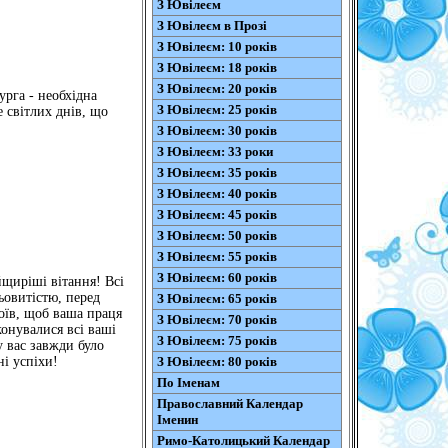
З Ювілеєм
З Ювілеєм в Прозі
З Ювілеєм: 10 років
З Ювілеєм: 18 років
З Ювілеєм: 20 років
урга - необхідна
З Ювілеєм: 25 років
 світлих днів, що
З Ювілеєм: 30 років
З Ювілеєм: 33 роки
З Ювілеєм: 35 років
З Ювілеєм: 40 років
З Ювілеєм: 45 років
З Ювілеєм: 50 років
З Ювілеєм: 55 років
З Ювілеєм: 60 років
щиріші вітання! Всі
ьовитістю, перед
З Ювілеєм: 65 років
оїв, щоб ваша праця
З Ювілеєм: 70 років
онувалися всі ваші
З Ювілеєм: 75 років
у вас завжди було
ні успіхи!
З Ювілеєм: 80 років
По Іменам
Православний Календар
Іменин
Римо-Католицький Календар