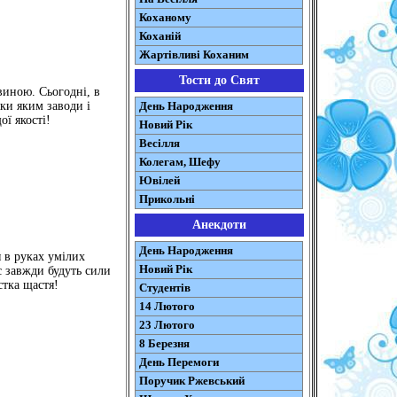
Коханому
Коханій
Жартівливі Коханим
Тости до Свят
виною. Сьогодні, в
ки яким заводи і
День Народження
ї якості!
Новий Рік
Весілля
Колегам, Шефу
Ювілей
Прикольні
Анекдоти
День Народження
я в руках умілих
Новий Рік
с завжди будуть сили
стка щастя!
Студентів
14 Лютого
23 Лютого
8 Березня
День Перемоги
Поручик Ржевський