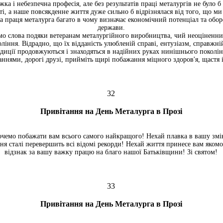
ка і небезпечна професія, але без результатів праці металургів не було б 
і, а наше повсякденне життя дуже сильно б відрізнялася від того, що ми
ка праця металурга багато в чому визначає економічний потенціал та обо
держави.
о слова подяки ветеранам металургійного виробництва, чий неоціненний
оління. Відрадно, що їх відданість улюбленій справі, ентузіазм, справжні
диції продовжуються і знаходяться в надійних руках нинішнього поколін
аннями, дорогі друзі, прийміть щирі побажання міцного здоров'я, щастя 
32
Привітання на День Металурга в Прозі
очемо побажати вам всього самого найкращого! Нехай плавка в вашу змі
ня сталі перевершить всі відомі рекорди! Нехай життя принесе вам якомо
відзнак за вашу важку працю на благо нашої Батьківщини! Зі святом!
33
Привітання на День Металурга в Прозі