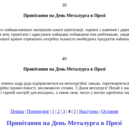
39
Привітання на День Металурга в Прозі
ох найважливіших матеріалів нашої цивілізації, нарівні з каменем і дере
я хочу привітати і адресувати найкращі побажання тим робітникам, завдя
ашої країни отримують потрібну кількість необхідних продуктів найвищо
40
Привітання на День Металурга в Прозі
 земних надр руда відправляється на металургійні заводи, перетворюєтьс
трібні промисловості, високоякісні сплави. З Днем металурга! Нехай у ва
 і гарний настрій для вихідних, а також своя, чесно у вогню зароблена ча
Перша
|
Попередня
|
1
|
2
|
3
|
4
|
5
|
Наступна
|
Остання
Привітання на День Металурга в Прозі