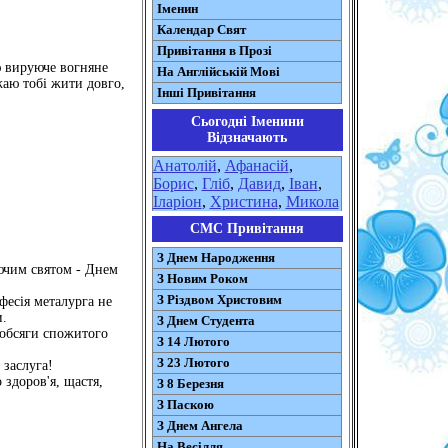
Іменин
Календар Свят
Привітання в Прозі
ю вируюче вогняне
На Англійській Мові
ажаю тобі жити довго,
Інші Привітання
Сьогодні Іменини
Відзначають
Анатолій
,
Афанасій
,
Борис
,
Гліб
,
Давид
,
Іван
,
Іларіон
,
Христина
,
Микола
СМС Привітання
З Днем Народження
аючим святом - Днем
З Новим Роком
З Різдвом Христовим
фесія металурга не
и.
З Днем Студента
 обсяги спожитого
З 14 Лютого
З 23 Лютого
 заслуга!
 здоров'я, щастя,
З 8 Березня
З Паскою
З Днем Ангела
На Весілля