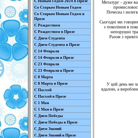
С Новым Годом 2024 в Прозе
Металург - дуже важ
Со Старым Новым Годом
промисловост
Почесна і нелег
Со Старым Новым Годом в
Прозе
Сьогодні ми говорим
С Рождеством
з покоління в пок
С Рождеством в Прозе
непорушні тра
Разом з привіт
С Днем Студента
С Днем Студента в Прозе
С 14 Февраля
С 14 Февраля в Прозе
С 23 Февраля
С 23 Февраля в Прозе
С 8 Марта
С 8 Марта в Прозе
У цей день ми х
вдалою, а вироблен
С Пасхой
С Пасхой в Прозе
С 1 Мая
С 1 Мая в Прозе
С Днем Победы
С Днем Победы в Прозе
С Днем Знаний
С Днем Знаний в Прозе