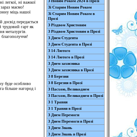
З Новим Роком 2024 в Прозі
ні легкої, ні важкої
 зараз маємо!
Зі Старим Новим Роком
ронну міць нашої
Зі Старим Новим Роком в
Прозі
 досвід передається
З Різдвом Христовим
й трудовий гарт як
З Різдвом Христовим в Прозі
ня металургів.
і благополуччя!
З Днем Студента
З Днем Студента в Прозі
З 14 Лютого
З 14 Лютого в Прозі
З Днем захисника
З Днем захисника в Прозі
З 8 Березня
З 8 Березня в Прозі
ну буде особливо
га більше нагород і
З Пасхою, Великоднем
З Пасхою, Великоднем в Прозі
З 1 Травня
З 1 Травня в Прозі
З Днем Перемоги
З Днем Перемоги в Прозі
З Днем Знань
З Днем Знань в Прозі