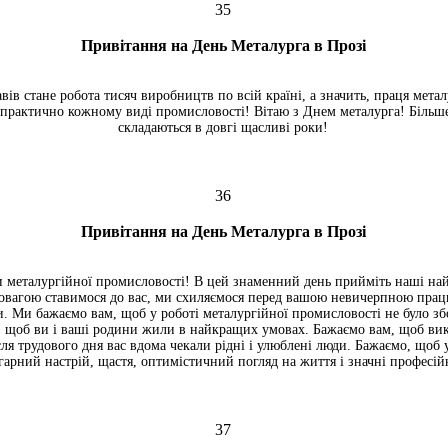
35
Привітання на День Металурга в Прозі
авів стане робота тисяч виробництв по всій країні, а значить, праця метал
 практично кожному виді промисловості! Вітаю з Днем металурга! Більше
складаються в довгі щасливі роки!
36
Привітання на День Металурга в Прозі
 металургійної промисловості! В цей знаменний день прийміть наші най
овагою ставимося до вас, ми схиляємося перед вашою невичерпною прац
. Ми бажаємо вам, щоб у роботі металургійної промисловості не було зб
я, щоб ви і ваші родини жили в найкращих умовах. Бажаємо вам, щоб вик
ля трудового дня вас вдома чекали рідні і улюблені люди. Бажаємо, щоб 
 гарний настрій, щастя, оптимістичний погляд на життя і значні професій
37