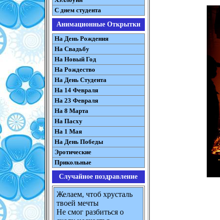
С днем студента
Анимационные Открытки
На День Рождения
На Свадьбу
На Новый Год
На Рождество
На День Студента
На 14 Февраля
На 23 Февраля
На 8 Марта
На Пасху
На 1 Мая
На День Победы
Эротические
Прикольные
Случайное поздравление
Желаем, чтоб хрусталь
твоей мечты
Не смог разбиться о