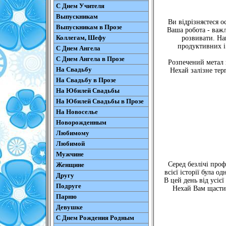
С Днем Учителя
Выпускникам
Ви відрізняєтеся 
Выпускникам в Прозе
Ваша робота - важл
Коллегам, Шефу
розвивати. На
продуктивних і
С Днем Ангела
С Днем Ангела в Прозе
Розпечений метал г
На Свадьбу
Нехай залізне тер
На Свадьбу в Прозе
На Юбилей Свадьбы
На Юбилей Свадьбы в Прозе
На Новоселье
Новорожденным
Любимому
Любимой
Мужчине
Серед безлічі проф
Женщине
всієї історії була 
Другу
В цей день від усіє
Подруге
Нехай Вам щастить
Парню
Девушке
С Днем Рождения Родным