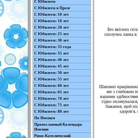
С Юбилеем
С Юбилеем в Прозе
С Юбилеем: 10 лет
С Юбилеем: 18 лет
С Юбилеем: 20 лет
Без якісних спл
С Юбилеем: 25 лет
сполучна ланка в
С Юбилеем: 30 лет
С Юбилеем: 33 года
С Юбилеем: 35 лет
С Юбилеем: 40 лет
С Юбилеем: 45 лет
С Юбилеем: 50 лет
С Юбилеем: 55 лет
С Юбилеем: 60 лет
Шановні працівники
ми з глибокою п
С Юбилеем: 65 лет
вашими здібностями
С Юбилеем: 70 лет
гідно оплачувалас
С Юбилеем: 75 лет
бажання, щоб піс
С Юбилеем: 80 лет
здоров'я,
По Именам
Православный Календарь
Именин
Римо-Католический