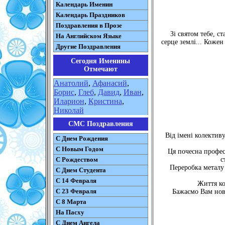
Календарь Именин
Календарь Праздников
Поздравления в Прозе
Зі святом тебе, 
На Английском Языке
серце землі... Кожен
Другие Поздравления
Сегодня Именины
Отмечают
Анатолий
,
Афанасий
,
Борис
,
Глеб
,
Давид
,
Иван
,
Иларион
,
Кристина
,
Николай
СМС Поздравления
Від імені колектив
С Днем Рождения
С Новым Годом
Ця почесна професі
С Рождеством
с
Переробка металу
C Днем Студента
С 14 Февраля
Життя ко
С 23 Февраля
Бажаємо Вам нови
С 8 Марта
На Пасху
C Днем Ангела