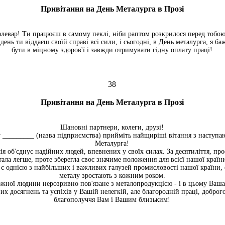
Привітання на День Металурга в Прозі
сталевар! Ти працюєш в самому пеклі, ніби раптом розкрилося перед тобо
 день ти віддаєш своїй справі всі сили, і сьогодні, в День металурга, я б
бути в міцному здоров'ї і завжди отримувати гідну оплату праці!
38
Привітання на День Металурга в Прозі
Шановні партнери, колеги, друзі!
у _________ (назва підприємства) прийміть найщиріші вітання з наступ
Металурга!
я об'єднує надійних людей, впевнених у своїх силах. За десятиліття, про
тала легше, проте зберегла своє значиме положення для всієї нашої країн
 є однією з найбільших і важливих галузей промисловості нашої країни,
металу зростають з кожним роком.
жної людини нерозривно пов'язане з металопродукцією - і в цьому Ваша
х досягнень та успіхів у Вашій нелегкій, але благородній праці, доброго
благополуччя Вам і Вашим близьким!