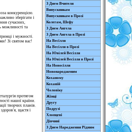
З Днем Вчителя
Випускникам
поза конкуренцією.
Випускникам в Прозі
ажливо зберігати і
Колегам, Шефу
ення сучасних,
ь можливості та
З Днем Ангела
З Днем Ангела в Прозі
тримці і мужності.
На Весілля
и! Зі святом вас!
На Весілля в Прозі
На Ювілей Весілля
На Ювілей Весілля в Прозі
На Новосілля
Новонародженим
Коханому
Коханій
Чоловіку
еталургія протягом
Жінці
тності нашої країни.
Другу
ації творчих планів.
Подрузі
здоров'я, щастя і
Хлопцеві
Дівчині
З Днем Народження Рідним