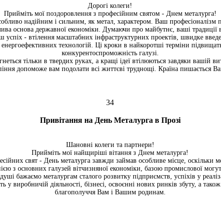
Дорогі колеги!
Прийміть мої поздоровлення з професійним святом - Днем металурга!
особливо надійним і сильним, як метал, характером. Ваш професіоналізм 
ива основа державної економіки. Думаючи про майбутнє, ваші традиції в
ш успіх - втілення масштабних інфраструктурних проектів, швидке введ
 енергоефективних технологій. Ці кроки в найкоротші терміни підвищат
конкурентоспроможність галузі.
неться тільки в твердих руках, а кращі ідеї втілюються завдяки вашій ви
піння допоможе вам подолати всі життєві труднощі. Країна пишається Вам
34
Привітання на День Металурга в Прозі
Шановні колеги та партнери!
Прийміть мої найщиріші вітання з Днем металурга!
есійних свят - День металурга завжди займав особливе місце, оскільки м
однією з основних галузей вітчизняної економіки, базою промислової могу
ї душі бажаємо металургам сталого розвитку підприємств, успіхів у реаліз
 у виробничій діяльності, бізнесі, освоєнні нових ринків збуту, а також 
благополуччя Вам і Вашим родинам.