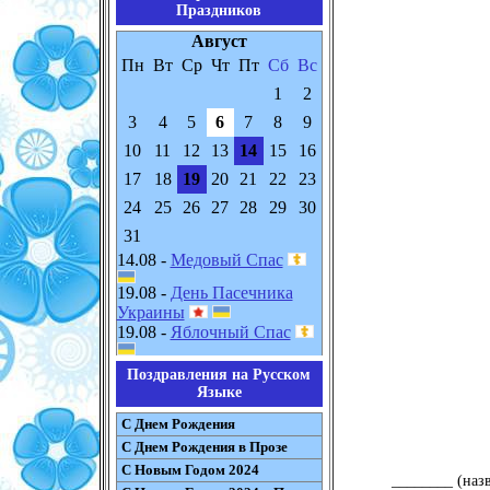
Праздников
Август
Пн
Вт
Ср
Чт
Пт
Сб
Вс
1
2
3
4
5
6
7
8
9
10
11
12
13
14
15
16
17
18
19
20
21
22
23
24
25
26
27
28
29
30
31
14.08 -
Медовый Спас
19.08 -
День Пасечника
Украины
19.08 -
Яблочный Спас
Поздравления на Русском
Языке
С Днем Рождения
С Днем Рождения в Прозе
С Новым Годом 2024
________ (наз