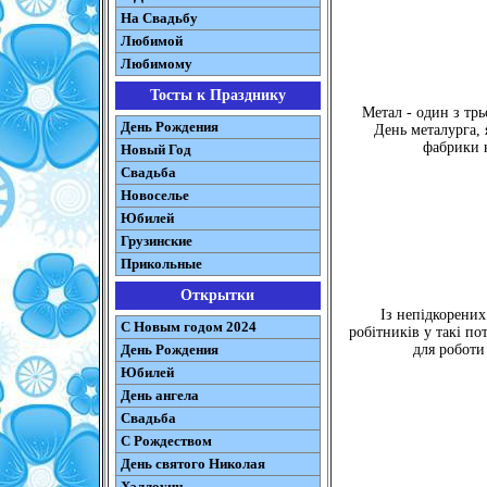
На Свадьбу
Любимой
Любимому
Тосты к Празднику
Метал - один з трь
День Рождения
День металурга, 
фабрики н
Новый Год
Свадьба
Новоселье
Юбилей
Грузинские
Прикольные
Открытки
Із непідкорених
С Новым годом 2024
робітників у такі по
День Рождения
для роботи
Юбилей
День ангела
Свадьба
С Рождеством
День святого Николая
Хэллоуин