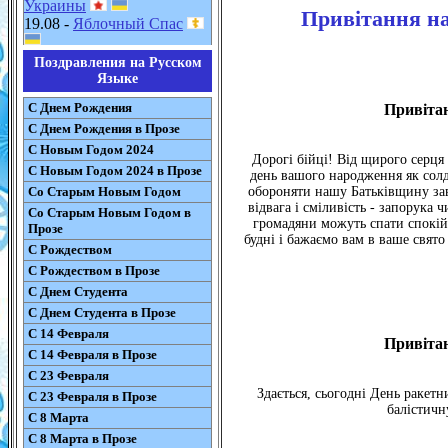
Украины
Привітання на
19.08 -
Яблочный Спас
Поздравления на Русском
Языке
С Днем Рождения
Привітан
С Днем Рождения в Прозе
С Новым Годом 2024
Дорогі бійці! Від щирого серця
С Новым Годом 2024 в Прозе
день вашого народження як солда
Со Старым Новым Годом
обороняти нашу Батьківщину завж
відвага і сміливість - запорука 
Со Старым Новым Годом в
громадяни можуть спати спокій
Прозе
будні і бажаємо вам в ваше свято
С Рождеством
С Рождеством в Прозе
С Днем Студента
С Днем Студента в Прозе
С 14 Февраля
Привітан
С 14 Февраля в Прозе
С 23 Февраля
Здається, сьогодні День ракет
С 23 Февраля в Прозе
балістичн
С 8 Марта
С 8 Марта в Прозе