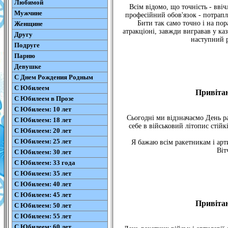
Любимой
Всім відомо, що точність - ввіч
Мужчине
професійний обов'язок - потрап
Бити так само точно і на по
Женщине
атракціоні, завжди вигравав у каз
Другу
наступний р
Подруге
Парню
Девушке
С Днем Рождения Родным
С Юбилеем
Привітан
С Юбилеем в Прозе
С Юбилеем: 10 лет
Сьогодні ми відзначаємо День ра
С Юбилеем: 18 лет
себе в військовий літопис стійк
С Юбилеем: 20 лет
С Юбилеем: 25 лет
Я бажаю всім ракетникам і арт
Віт
С Юбилеем: 30 лет
С Юбилеем: 33 года
С Юбилеем: 35 лет
С Юбилеем: 40 лет
С Юбилеем: 45 лет
Привітан
С Юбилеем: 50 лет
С Юбилеем: 55 лет
С Юбилеем: 60 лет