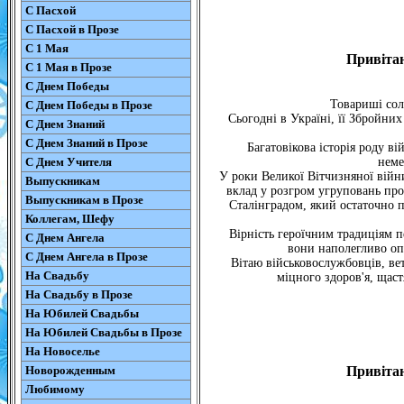
С Пасхой
С Пасхой в Прозе
С 1 Мая
Привітан
С 1 Мая в Прозе
С Днем Победы
Товариші сол
С Днем Победы в Прозе
Сьогодні в Україні, її Збройних
С Днем Знаний
С Днем Знаний в Прозе
Багатовікова історія роду в
С Днем Учителя
неме
У роки Великої Вітчизняної війни
Выпускникам
вклад у розгром угруповань про
Выпускникам в Прозе
Сталінградом, який остаточно 
Коллегам, Шефу
Вірність героїчним традиціям п
С Днем Ангела
вони наполегливо оп
С Днем Ангела в Прозе
Вітаю військовослужбовців, вет
На Свадьбу
міцного здоров'я, щаст
На Свадьбу в Прозе
На Юбилей Свадьбы
На Юбилей Свадьбы в Прозе
На Новоселье
Новорожденным
Привітан
Любимому