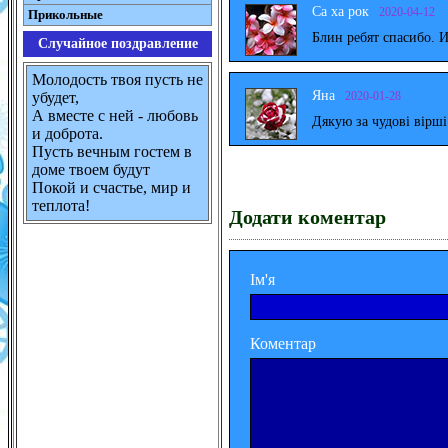
Са ха рок
2020-04-12
Прикольные
Блин ребят спасибо. 
Случайное поздравление
Молодость твоя пусть не
Яна
2020-01-28
убудет,
А вместе с ней - любовь
Дякую за чудові вірш
и доброта.
Пусть вечным гостем в
доме твоем будут
Покой и счастье, мир и
теплота!
Додати коментар
Ім'я
Коментар