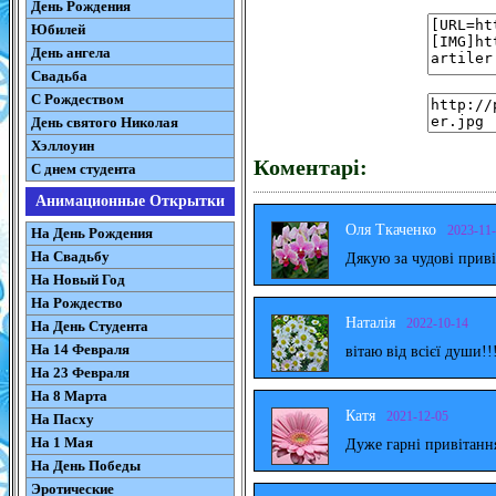
День Рождения
Юбилей
День ангела
Свадьба
С Рождеством
День святого Николая
Хэллоуин
Коментарі:
С днем студента
Анимационные Открытки
Оля Ткаченко
2023-11
На День Рождения
На Свадьбу
Дякую за чудові прив
На Новый Год
На Рождество
Наталія
2022-10-14
На День Студента
На 14 Февраля
вітаю від всієї души!!
На 23 Февраля
На 8 Марта
Катя
2021-12-05
На Пасху
На 1 Мая
Дуже гарні привітанн
На День Победы
Эротические