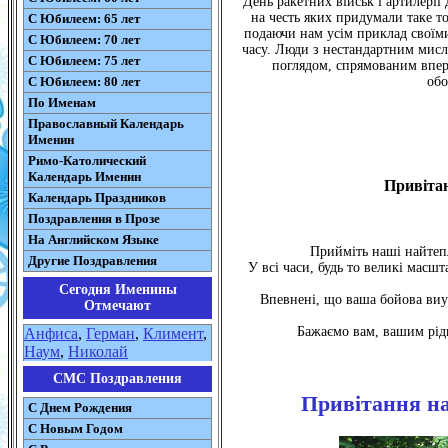
День ракетних військ і артилерії
на честь яких придумали таке т
С Юбилеем: 65 лет
подаючи нам усім приклад своїм
С Юбилеем: 70 лет
часу. Люди з нестандартним мисл
С Юбилеем: 75 лет
поглядом, спрямованим впер
С Юбилеем: 80 лет
обо
По Именам
Православный Календарь
Именин
Римо-Католический
Календарь Именин
Привітан
Календарь Праздников
Поздравления в Прозе
На Английском Языке
Прийміть наші найтепл
Другие Поздравления
У всі часи, будь то великі масшт
Сегодня Именины
Впевнені, що ваша бойова виуч
Отмечают
Бажаємо вам, вашим рідн
Анфиса
,
Герман
,
Климент
,
Наум
,
Николай
СМС Поздравления
Привітання на
С Днем Рождения
С Новым Годом