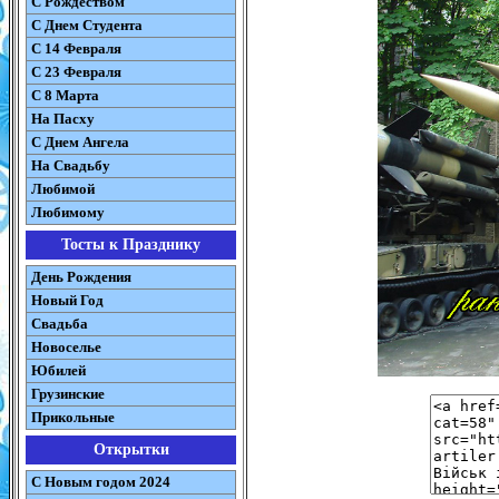
С Рождеством
C Днем Студента
С 14 Февраля
С 23 Февраля
С 8 Марта
На Пасху
C Днем Ангела
На Свадьбу
Любимой
Любимому
Тосты к Празднику
День Рождения
Новый Год
Свадьба
Новоселье
Юбилей
Грузинские
Прикольные
Открытки
С Новым годом 2024