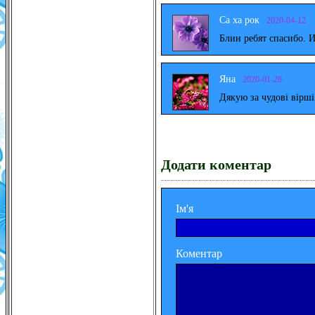
Са ха рок
2020-04-12
Блин ребят спасибо. 
Яна
2020-01-28
Дякую за чудові вірш
Додати коментар
Ім'я
Коментар