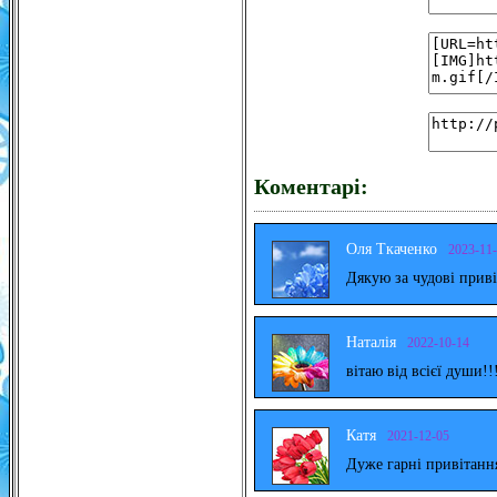
Коментарі:
Оля Ткаченко
2023-11
Дякую за чудові прив
Наталія
2022-10-14
вітаю від всієї души!!
Катя
2021-12-05
Дуже гарні привітанн