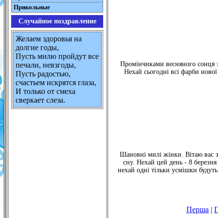
Прикольные
Случайное поздравление
Желаем здоровья на
долгие годы,
Пусть милю пройдут все
Промінчиками весняного сонця з
печали, невзгоды,
Нехай сьогодні всі фарби ново
Пусть радостью,
счастьем искрятся глаза,
И только от смеха
сверкает слеза.
Шановні милі жінки. Вітаю вас 
сну. Нехай цей день - 8 березня 
нехай одні тільки усмішки будуть 
Перша
|