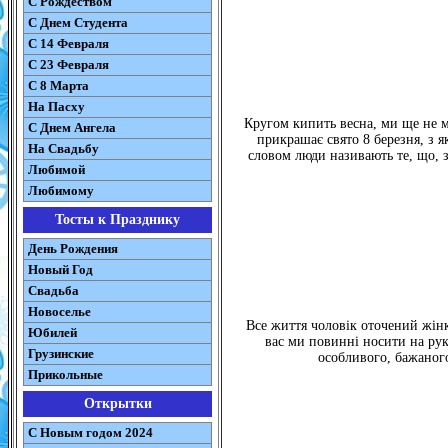
С Рождеством
C Днем Студента
С 14 Февраля
С 23 Февраля
С 8 Марта
На Пасху
Кругом кипить весна, ми ще не м
C Днем Ангела
прикрашає свято 8 березня, з 
На Свадьбу
словом люди називають те, що, 
Любимой
Любимому
Тосты к Празднику
День Рождения
Новый Год
Свадьба
Новоселье
Все життя чоловік оточений жінка
Юбилей
вас ми повинні носити на рука
Грузинские
особливого, бажаного
Прикольные
Открытки
С Новым годом 2024