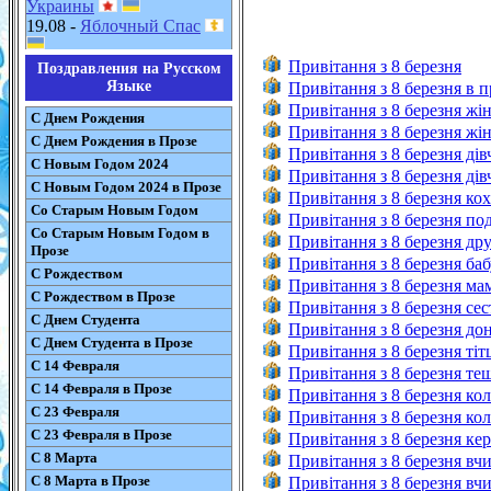
Украины
19.08 -
Яблочный Спас
Привітання з 8 березня
Поздравления на Русском
Языке
Привітання з 8 березня в п
Привітання з 8 березня жін
С Днем Рождения
Привітання з 8 березня жін
С Днем Рождения в Прозе
Привітання з 8 березня дів
С Новым Годом 2024
Привітання з 8 березня дів
С Новым Годом 2024 в Прозе
Привітання з 8 березня кох
Со Старым Новым Годом
Привітання з 8 березня под
Со Старым Новым Годом в
Привітання з 8 березня дру
Прозе
Привітання з 8 березня баб
С Рождеством
Привітання з 8 березня мам
С Рождеством в Прозе
Привітання з 8 березня сест
С Днем Студента
Привітання з 8 березня дон
С Днем Студента в Прозе
Привітання з 8 березня тітц
С 14 Февраля
Привітання з 8 березня тещ
С 14 Февраля в Прозе
Привітання з 8 березня кол
С 23 Февраля
Привітання з 8 березня коле
С 23 Февраля в Прозе
Привітання з 8 березня кер
С 8 Марта
Привітання з 8 березня вчи
С 8 Марта в Прозе
Привітання з 8 березня вчи