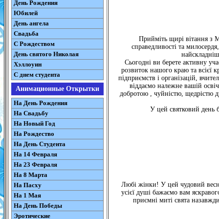
День Рождения
Юбилей
День ангела
Свадьба
Прийміть щирі вітання з 
С Рождеством
справедливості та милосердя
День святого Николая
найскладніші
Сьогодні ви берете активну уча
Хэллоуин
розвиток нашого краю та всієї кр
С днем студента
підприємств і організацій, вчителі
віддаємо належне вашій освіч
Анимационные Открытки
добротою , чуйністю, щедрістю д
На День Рождения
У цей святковий день б
На Свадьбу
На Новый Год
На Рождество
На День Студента
На 14 Февраля
На 23 Февраля
На 8 Марта
Любі жінки! У цей чудовий весня
На Пасху
усієї душі бажаємо вам яскравог
На 1 Мая
приємні миті свята назавжди
На День Победы
Эротические