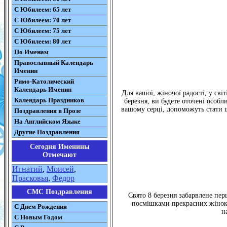
С Юбилеем: 65 лет
С Юбилеем: 70 лет
С Юбилеем: 75 лет
С Юбилеем: 80 лет
По Именам
Православный Календарь
Именин
Римо-Католический
Календарь Именин
Для вашої, жіночої радості, у світ
Календарь Праздников
березня, ви будете оточені особ
вашому серці, допоможуть стати 
Поздравления в Прозе
На Английском Языке
Другие Поздравления
Сегодня Именины
Отмечают
Игнатий
,
Моисей
,
Прасковья
,
Федор
СМС Поздравления
Свято 8 березня забарвлене пе
посмішками прекрасних жінок!
С Днем Рождения
н
С Новым Годом