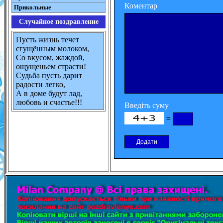
Коментар
Прикольные
Случайное поздравление
Пусть жизнь течет
сгущённым молоком,
Со вкусом, жаждой,
ощущеньем страсти!
Судьба пусть дарит
радости легко,
А в доме будут лад,
любовь и счастье!!!
Введіть суму
=