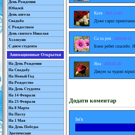
День Рождения
Юбилей
Катя
2021-12-05
День ангела
Свадьба
Дуже гарні привітанн
С Рождеством
День святого Николая
Са ха рок
2020-04-12
Хэллоуин
С днем студента
Блин ребят спасибо. 
Анимационные Открытки
На День Рождения
Яна
2020-01-28
На Свадьбу
Дякую за чудові вірш
На Новый Год
На Рождество
На День Студента
На 14 Февраля
Додати коментар
На 23 Февраля
На 8 Марта
На Пасху
Ім'я
На 1 Мая
На День Победы
Эротические