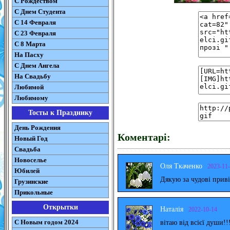
С Рождеством
C Днем Студента
С 14 Февраля
С 23 Февраля
С 8 Марта
На Пасху
C Днем Ангела
На Свадьбу
Любимой
Любимому
Тосты к Празднику
День Рождения
Коментарі:
Новый Год
Свадьба
Новоселье
Оля Ткаченко
2023-11
Юбилей
Дякую за чудові прив
Грузинские
Прикольные
Открытки
Наталія
2022-10-14
С Новым годом 2024
вітаю від всієї души!!