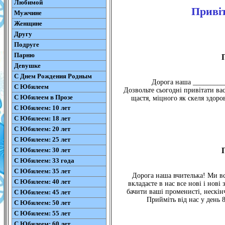
Любимой
Привіт
Мужчине
Женщине
Другу
Подруге
Парню
Девушке
С Днем Рождения Родным
Дорога наша __________
С Юбилеем
Дозвольте сьогодні привітати ва
С Юбилеем в Прозе
щастя, міцного як скеля здоров
С Юбилеем: 10 лет
С Юбилеем: 18 лет
С Юбилеем: 20 лет
С Юбилеем: 25 лет
С Юбилеем: 30 лет
С Юбилеем: 33 года
С Юбилеем: 35 лет
Дорога наша вчителька! Ми вс
С Юбилеем: 40 лет
вкладаєте в нас все нові і нов
бачити ваші променисті, нескін
С Юбилеем: 45 лет
Прийміть від нас у день 
С Юбилеем: 50 лет
С Юбилеем: 55 лет
С Юбилеем: 60 лет