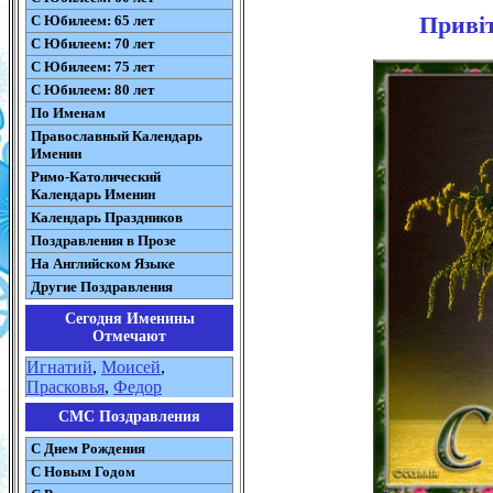
Привіт
С Юбилеем: 65 лет
С Юбилеем: 70 лет
С Юбилеем: 75 лет
С Юбилеем: 80 лет
По Именам
Православный Календарь
Именин
Римо-Католический
Календарь Именин
Календарь Праздников
Поздравления в Прозе
На Английском Языке
Другие Поздравления
Сегодня Именины
Отмечают
Игнатий
,
Моисей
,
Прасковья
,
Федор
СМС Поздравления
С Днем Рождения
С Новым Годом