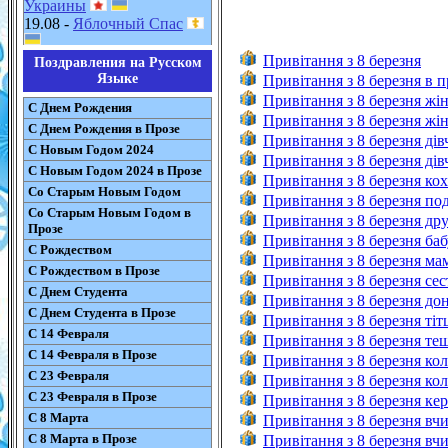
Украины
19.08 -
Яблочный Спас
Привітання з 8 березня
Поздравления на Русском
Языке
Привітання з 8 березня в п
Привітання з 8 березня жін
С Днем Рождения
Привітання з 8 березня жін
С Днем Рождения в Прозе
Привітання з 8 березня дів
С Новым Годом 2024
Привітання з 8 березня дів
С Новым Годом 2024 в Прозе
Привітання з 8 березня кох
Со Старым Новым Годом
Привітання з 8 березня под
Со Старым Новым Годом в
Привітання з 8 березня дру
Прозе
Привітання з 8 березня баб
С Рождеством
Привітання з 8 березня мам
С Рождеством в Прозе
Привітання з 8 березня сест
С Днем Студента
Привітання з 8 березня дон
С Днем Студента в Прозе
Привітання з 8 березня тітц
С 14 Февраля
Привітання з 8 березня тещ
С 14 Февраля в Прозе
Привітання з 8 березня кол
С 23 Февраля
Привітання з 8 березня коле
С 23 Февраля в Прозе
Привітання з 8 березня кер
С 8 Марта
Привітання з 8 березня вчи
С 8 Марта в Прозе
Привітання з 8 березня вчи