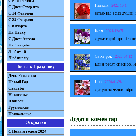
С Рождеством
Наталія
2022-10-14
C Днем Студента
вітаю від всієї души!!
С 14 Февраля
С 23 Февраля
С 8 Марта
Катя
2021-12-05
На Пасху
Дуже гарні привітанн
C Днем Ангела
На Свадьбу
Любимой
Са ха рок
2020-04-12
Любимому
Блин ребят спасибо. 
Тосты к Празднику
День Рождения
Яна
Новый Год
2020-01-28
Свадьба
Дякую за чудові вірш
Новоселье
Юбилей
Грузинские
Прикольные
Додати коментар
Открытки
С Новым годом 2024