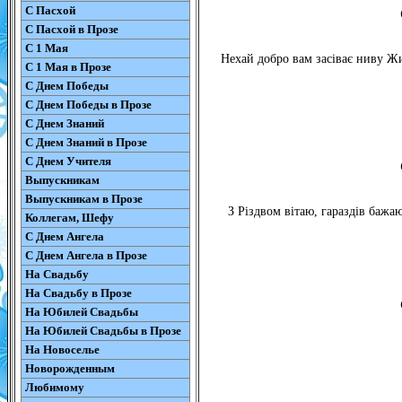
С Пасхой
С Пасхой в Прозе
С 1 Мая
Нехай добро вам засіває ниву Жи
С 1 Мая в Прозе
С Днем Победы
С Днем Победы в Прозе
С Днем Знаний
С Днем Знаний в Прозе
С Днем Учителя
Выпускникам
Выпускникам в Прозе
З Різдвом вітаю, гараздів бажаю
Коллегам, Шефу
С Днем Ангела
С Днем Ангела в Прозе
На Свадьбу
На Свадьбу в Прозе
На Юбилей Свадьбы
На Юбилей Свадьбы в Прозе
На Новоселье
Новорожденным
Любимому