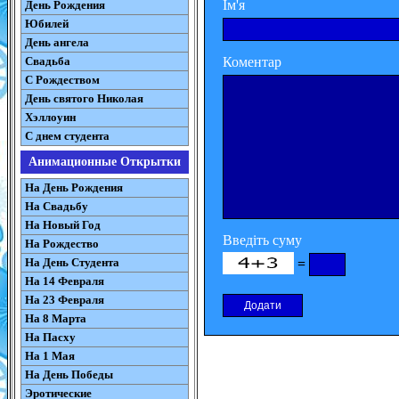
Ім'я
День Рождения
Юбилей
День ангела
Коментар
Свадьба
С Рождеством
День святого Николая
Хэллоуин
С днем студента
Анимационные Открытки
На День Рождения
На Свадьбу
На Новый Год
Введіть суму
На Рождество
=
На День Студента
На 14 Февраля
На 23 Февраля
На 8 Марта
На Пасху
На 1 Мая
На День Победы
Эротические