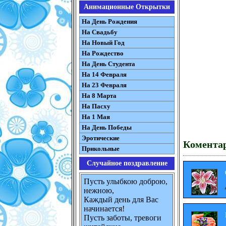
Анимационные Открытки
На День Рождения
На Свадьбу
На Новый Год
На Рождество
На День Студента
На 14 Февраля
На 23 Февраля
На 8 Марта
На Пасху
На 1 Мая
На День Победы
Эротические
Коментар
Прикольные
Случайное поздравление
Пусть улыбкою доброю,
нежною,
Каждый день для Вас
начинается!
Пусть заботы, тревоги