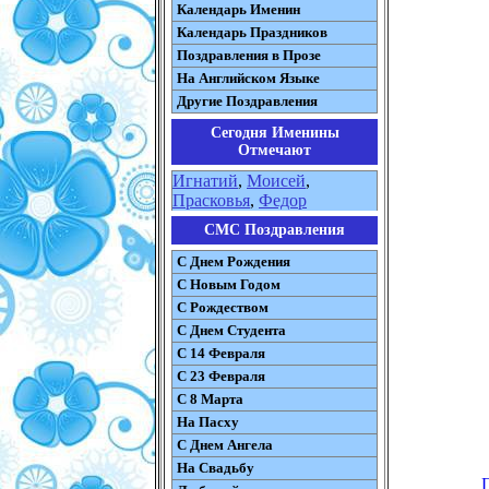
Календарь Именин
Календарь Праздников
Поздравления в Прозе
На Английском Языке
Другие Поздравления
Сегодня Именины
Отмечают
Игнатий
,
Моисей
,
Прасковья
,
Федор
СМС Поздравления
С Днем Рождения
С Новым Годом
С Рождеством
C Днем Студента
С 14 Февраля
С 23 Февраля
С 8 Марта
На Пасху
C Днем Ангела
На Свадьбу