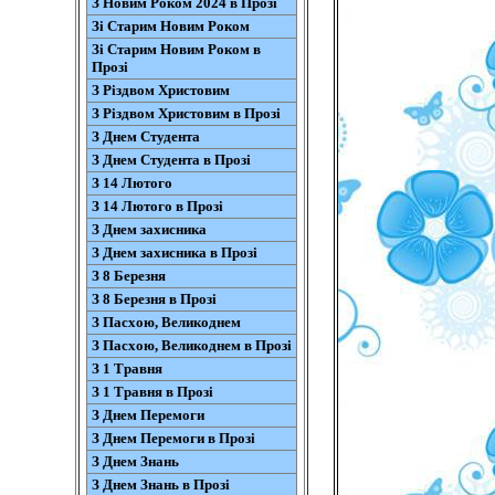
З Новим Роком 2024 в Прозі
Зі Старим Новим Роком
Зі Старим Новим Роком в
Прозі
З Різдвом Христовим
З Різдвом Христовим в Прозі
З Днем Студента
З Днем Студента в Прозі
З 14 Лютого
З 14 Лютого в Прозі
З Днем захисника
З Днем захисника в Прозі
З 8 Березня
З 8 Березня в Прозі
З Пасхою, Великоднем
З Пасхою, Великоднем в Прозі
З 1 Травня
З 1 Травня в Прозі
З Днем Перемоги
З Днем Перемоги в Прозі
З Днем Знань
З Днем Знань в Прозі