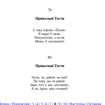
79
Прикольні Тости
Є така горілка «Пісня».
В чарці її сяєво.
Покуштуємо, а після,
Може, й заспіваємо!
80
Прикольні Тости
Чуєш, ти, рябий, не пий!
Не тому, що ти рябий:
Зараз тост у нас «оптовий»,
А ти, брате, вже готовий!
Перша
|
Попередня
|
3
|
4
|
5
|
6
|
7
|
8
|
9
|
10
|
Наступна
|
Остання