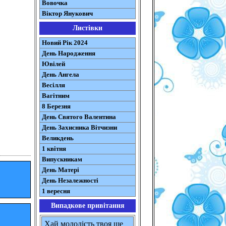
Вовочка
Віктор Янукович
Листівки
Новий Рік 2024
День Народження
Ювілей
День Ангела
Весілля
Вагітним
8 Березня
День Святого Валентина
День Захисника Вітчизни
Великдень
1 квітня
Випускникам
День Матері
День Незалежності
1 вересня
Випадкове привітання
Хай молодість твоя ще