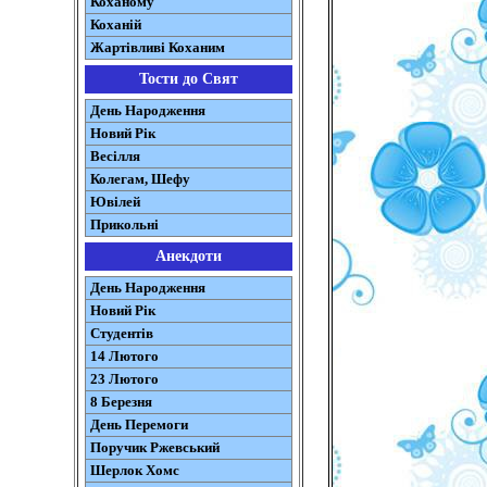
Коханому
Коханій
Жартівливі Коханим
Тости до Свят
День Народження
Новий Рік
Весілля
Колегам, Шефу
Ювілей
Прикольні
Анекдоти
День Народження
Новий Рік
Студентів
14 Лютого
23 Лютого
8 Березня
День Перемоги
Поручик Ржевський
Шерлок Хомс