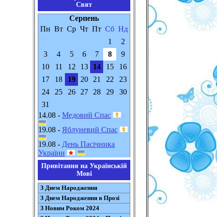
Свят
Серпень
Пн
Вт
Ср
Чт
Пт
Сб
Нд
1
2
3
4
5
6
7
8
9
10
11
12
13
14
15
16
17
18
19
20
21
22
23
24
25
26
27
28
29
30
31
14.08 -
Медовий Спас
19.08 -
Яблуневий Спас
19.08 -
День Пасічника
України
Привітання на Українській
Мові
З Днем Народження
З Днем Народження в Прозі
З Новим Роком 2024