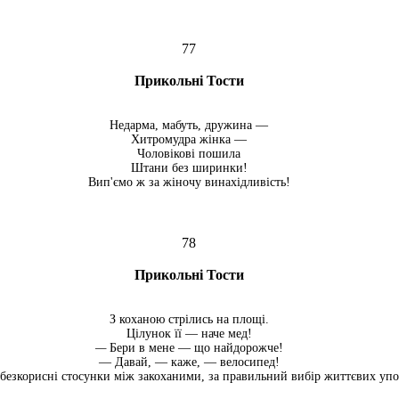
77
Прикольні Тости
Недарма, мабуть, дружина —
Хитромудра жінка —
Чоловікові пошила
Штани без ширинки!
Вип'ємо ж за жіночу винахідливість!
78
Прикольні Тости
З коханою стрілись на площі.
Цілунок її — наче мед!
—
Бери в мене — що найдорожче!
— Давай, — каже, — велосипед!
 безкорисні стосунки між закоханими, за пра­вильний вибір життєвих уп