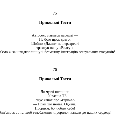
75
Прикольні Тости
Автосекс з'явивсь нарешті —
Не було щось довго:
Щойно «Джип» на перехресті
трахнув нашу «Волгу!»
'ємо ж за швидкоплинну й безмежну інтеграцію сек­суальних стосунків!
76
Прикольні Тости
До чукчі питання:
— У вас на ТБ
Існує канал про «гаряче?»
— Поки що немає. Одначе,
Прориєм, бо любим себе!
Вип'ємо ж за те, щоб телебачення «прорило» канали до наших сердець!