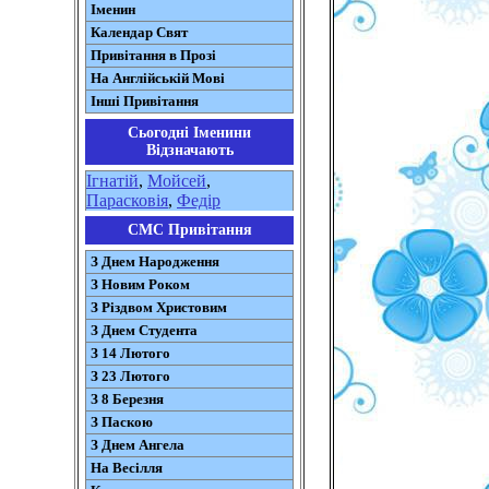
Іменин
Календар Свят
Привітання в Прозі
На Англійській Мові
Інші Привітання
Сьогодні Іменини
Відзначають
Ігнатій
,
Мойсей
,
Парасковія
,
Федір
СМС Привітання
З Днем Народження
З Новим Роком
З Різдвом Христовим
З Днем Студента
З 14 Лютого
З 23 Лютого
З 8 Березня
З Паскою
З Днем Ангела
На Весілля