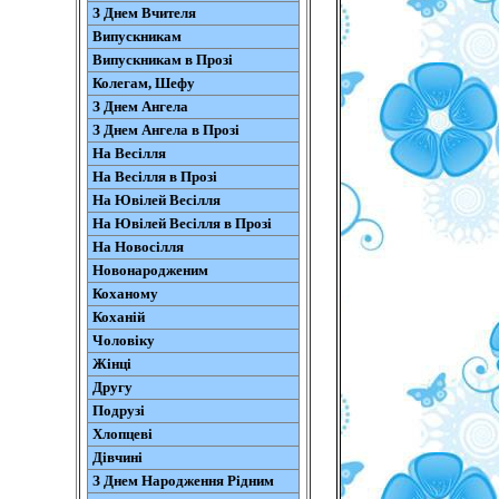
З Днем Вчителя
Випускникам
Випускникам в Прозі
Колегам, Шефу
З Днем Ангела
З Днем Ангела в Прозі
На Весілля
На Весілля в Прозі
На Ювілей Весілля
На Ювілей Весілля в Прозі
На Новосілля
Новонародженим
Коханому
Коханій
Чоловіку
Жінці
Другу
Подрузі
Хлопцеві
Дівчині
З Днем Народження Рідним