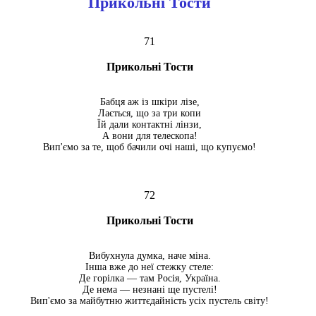
Прикольні Тости
71
Прикольні Тости
Бабця аж із шкіри лізе,
Лається, що за три копи
Їй дали контактні лінзи,
А вони для телескопа!
Вип'ємо за те, щоб бачили очі наші, що купуємо!
72
Прикольні Тости
Вибухнула думка, наче міна.
Інша вже до неї стежку стеле:
Де горілка — там Росія, Україна.
Де нема — незнані ще пустелі!
Вип'ємо за майбутню життєдайність усіх пустель світу!