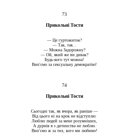
73
Прикольні Тости
— Це гуртожиток?
— Так, так...
— Можна Задорожну?
— Ой, який же ви дивак?
Будь-кого тут можна!
Вип'ємо за сексуальну демократію!
74
Прикольні Тости
Сьогодні так, як вчора, як раніше —
Від цього ні на крок не відступлю:
Люблю людей за мене розумніших,
А дурнів я з дитинства не люблю.
Вип'ємо ж за тих, кого ми любимо!