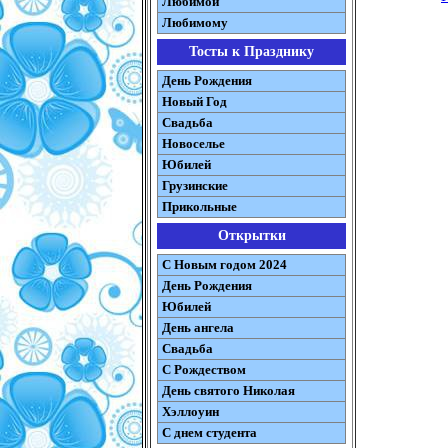
Любимой
Любимому
Тосты к Празднику
День Рождения
Новый Год
Свадьба
Новоселье
Юбилей
Грузинские
Прикольные
Открытки
С Новым годом 2024
День Рождения
Юбилей
День ангела
Свадьба
С Рождеством
День святого Николая
Хэллоуин
С днем студента