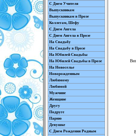
С Днем Учителя
Выпускникам
Выпускникам в Прозе
Коллегам, Шефу
С Днем Ангела
С Днем Ангела в Прозе
На Свадьбу
На Свадьбу в Прозе
На Юбилей Свадьбы
На Юбилей Свадьбы в Прозе
Вип
На Новоселье
Новорожденным
Любимому
Любимой
Мужчине
Женщине
Другу
Подруге
Парню
Девушке
С Днем Рождения Родным