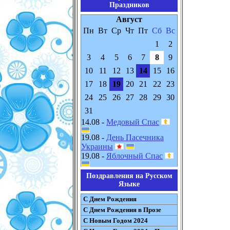
Праздников
Август
Пн
Вт
Ср
Чт
Пт
Сб
Вс
1
2
3
4
5
6
7
8
9
10
11
12
13
14
15
16
17
18
19
20
21
22
23
24
25
26
27
28
29
30
31
14.08 -
Медовый Спас
19.08 -
День Пасечника
Украины
19.08 -
Яблочный Спас
Поздравления на Русском
Языке
С Днем Рождения
С Днем Рождения в Прозе
С Новым Годом 2024