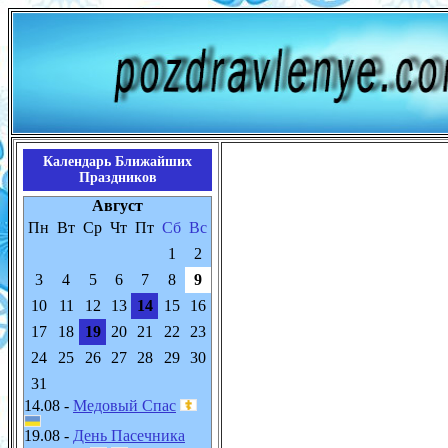
Календарь Ближайших
Праздников
Август
Пн
Вт
Ср
Чт
Пт
Сб
Вс
1
2
3
4
5
6
7
8
9
10
11
12
13
14
15
16
17
18
19
20
21
22
23
24
25
26
27
28
29
30
31
14.08 -
Медовый Спас
19.08 -
День Пасечника