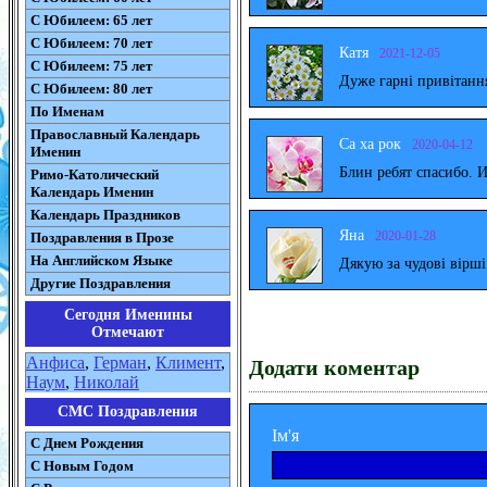
С Юбилеем: 65 лет
С Юбилеем: 70 лет
Катя
2021-12-05
С Юбилеем: 75 лет
Дуже гарні привітанн
С Юбилеем: 80 лет
По Именам
Православный Календарь
Са ха рок
2020-04-12
Именин
Блин ребят спасибо. 
Римо-Католический
Календарь Именин
Календарь Праздников
Яна
2020-01-28
Поздравления в Прозе
На Английском Языке
Дякую за чудові вірш
Другие Поздравления
Сегодня Именины
Отмечают
Анфиса
,
Герман
,
Климент
,
Додати коментар
Наум
,
Николай
СМС Поздравления
Ім'я
С Днем Рождения
С Новым Годом