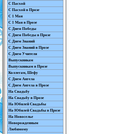
С Пасхой
С Пасхой в Прозе
С 1 Мая
С 1 Мая в Прозе
С Днем Победы
С Днем Победы в Прозе
С Днем Знаний
С Днем Знаний в Прозе
С Днем Учителя
Выпускникам
Выпускникам в Прозе
Коллегам, Шефу
С Днем Ангела
С Днем Ангела в Прозе
На Свадьбу
На Свадьбу в Прозе
На Юбилей Свадьбы
На Юбилей Свадьбы в Прозе
На Новоселье
Новорожденным
Любимому