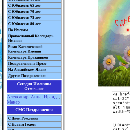
С Юбилеем: 65 лет
С Юбилеем: 70 лет
С Юбилеем: 75 лет
С Юбилеем: 80 лет
По Именам
Православный Календарь
Именин
Римо-Католический
Календарь Именин
Календарь Праздников
Поздравления в Прозе
На Английском Языке
Другие Поздравления
Сегодня Именины
Отмечают
Александр
,
Анна
,
Ираида
,
Макар
СМС Поздравления
С Днем Рождения
С Новым Годом