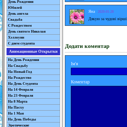
День Рождения
Юбилей
Яна
2020-01-28
День ангела
Дякую за чудові вірш
Свадьба
С Рождеством
День святого Николая
Хэллоуин
С днем студента
Додати коментар
Анимационные Открытки
На День Рождения
Ім'я
На Свадьбу
На Новый Год
На Рождество
Коментар
На День Студента
На 14 Февраля
На 23 Февраля
На 8 Марта
На Пасху
На 1 Мая
На День Победы
Эротические