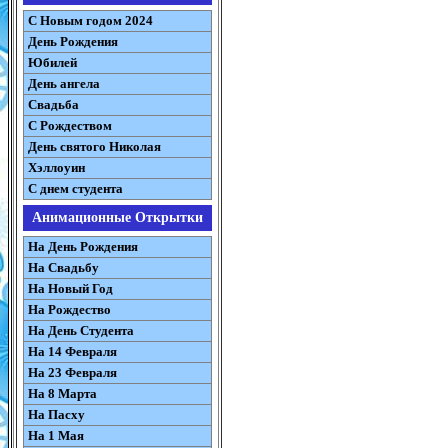
С Новым годом 2024
День Рождения
Юбилей
День ангела
Свадьба
С Рождеством
День святого Николая
Хэллоуин
С днем студента
Анимационные Открытки
На День Рождения
На Свадьбу
На Новый Год
На Рождество
На День Студента
На 14 Февраля
На 23 Февраля
На 8 Марта
На Пасху
На 1 Мая