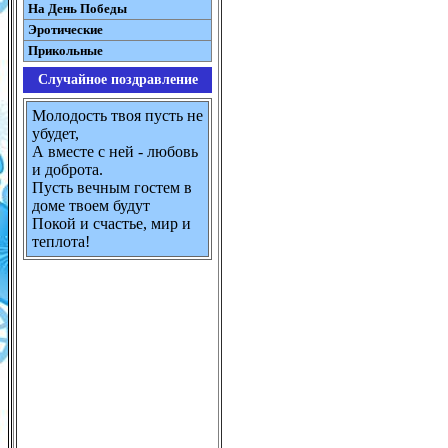
На День Победы
Эротические
Прикольные
Случайное поздравление
Молодость твоя пусть не
убудет,
А вместе с ней - любовь
и доброта.
Пусть вечным гостем в
доме твоем будут
Покой и счастье, мир и
теплота!