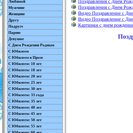
Поздравления с Днем Ро
Любимой
Поздравления с Днем Ро
Мужчине
Видео Поздравление с Дн
Женщине
Видео Поздравление с Д
Другу
Картинки с днем рождени
Подруге
Парню
Позд
Девушке
С Днем Рождения Родным
С Юбилеем
С Юбилеем в Прозе
С Юбилеем: 10 лет
С Юбилеем: 18 лет
С Юбилеем: 20 лет
С Юбилеем: 25 лет
С Юбилеем: 30 лет
С Юбилеем: 33 года
С Юбилеем: 35 лет
С Юбилеем: 40 лет
С Юбилеем: 45 лет
С Юбилеем: 50 лет
С Юбилеем: 55 лет
С Юбилеем: 60 лет