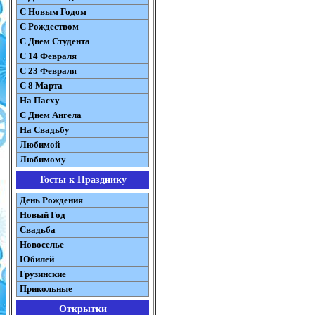
С Новым Годом
С Рождеством
C Днем Студента
С 14 Февраля
С 23 Февраля
С 8 Марта
На Пасху
C Днем Ангела
На Свадьбу
Любимой
Любимому
Тосты к Празднику
День Рождения
Новый Год
Свадьба
Новоселье
Юбилей
Грузинские
Прикольные
Открытки