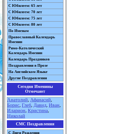
С Юбилеем: 65 лет
С Юбилеем: 70 лет
С Юбилеем: 75 лет
С Юбилеем: 80 лет
По Именам
Православный Календарь
Именин
Римо-Католический
Календарь Именин
Календарь Праздников
Поздравления в Прозе
На Английском Языке
Другие Поздравления
Сегодня Именины
Отмечают
Анатолий
,
Афанасий
,
Борис
,
Глеб
,
Давид
,
Иван
,
Иларион
,
Кристина
,
Николай
СМС Поздравления
С Днем Рождения