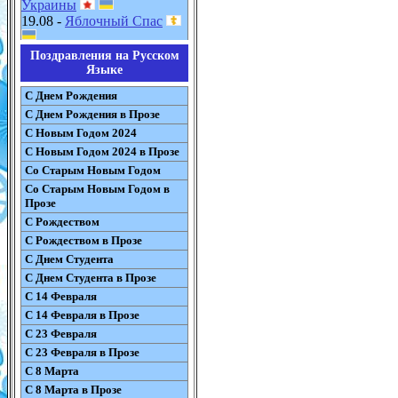
Украины
19.08 -
Яблочный Спас
Поздравления на Русском
Языке
С Днем Рождения
С Днем Рождения в Прозе
С Новым Годом 2024
С Новым Годом 2024 в Прозе
Со Старым Новым Годом
Со Старым Новым Годом в
Прозе
С Рождеством
С Рождеством в Прозе
С Днем Студента
С Днем Студента в Прозе
С 14 Февраля
С 14 Февраля в Прозе
С 23 Февраля
С 23 Февраля в Прозе
С 8 Марта
С 8 Марта в Прозе