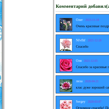
Комментарий добавил(а
Олег
2023-11-18
Очень красивые поздр
Nfvfhf
2021-12-28
Спасибо
Оля
2021-12-05
Спасибо за красивые 
лиза
2020-04-21
клас дуже хороший са
Sergey
2020-03-07
Огромное спасибо! По