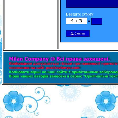
Введите сумму
=