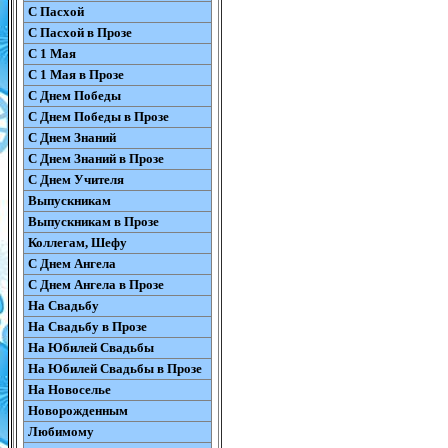
С Пасхой
С Пасхой в Прозе
С 1 Мая
С 1 Мая в Прозе
С Днем Победы
С Днем Победы в Прозе
С Днем Знаний
С Днем Знаний в Прозе
С Днем Учителя
Выпускникам
Выпускникам в Прозе
Коллегам, Шефу
С Днем Ангела
С Днем Ангела в Прозе
На Свадьбу
На Свадьбу в Прозе
На Юбилей Свадьбы
На Юбилей Свадьбы в Прозе
На Новоселье
Новорожденным
Любимому