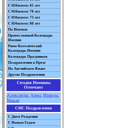
С Юбилеем: 65 лет
С Юбилеем: 70 лет
С Юбилеем: 75 лет
С Юбилеем: 80 лет
По Именам
Православный Календарь
Именин
Римо-Католический
Календарь Именин
Календарь Праздников
Поздравления в Прозе
На Английском Языке
Другие Поздравления
Сегодня Именины
Отмечают
Александр
,
Анна
,
Ираида
,
Макар
СМС Поздравления
С Днем Рождения
С Новым Годом