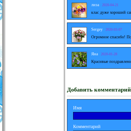
лиза
2020-04-21
клас дуже хороший са
Sergey
2020-03-07
Огромное спасибо! По
Яна
2020-01-28
Красивые поздравлени
Добавить комментарий
Имя
Комментарий