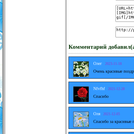
Комментарий добавил(а
Олег
2023-11-18
Очень красивые поздр
Nfvfhf
2021-12-28
Спасибо
Оля
2021-12-05
Спасибо за красивые 