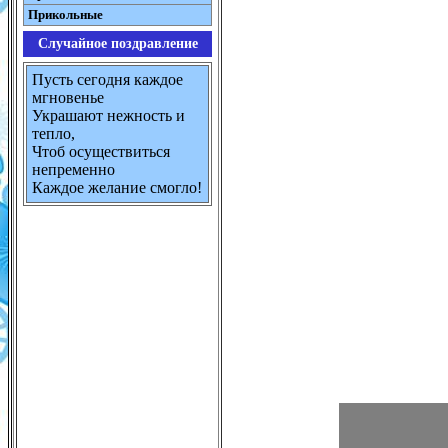
Прикольные
Случайное поздравление
Пусть сегодня каждое
мгновенье
Украшают нежность и
тепло,
Чтоб осуществиться
непременно
Каждое желание смогло!