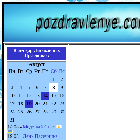
Календарь Ближайших
Праздников
Август
Пн
Вт
Ср
Чт
Пт
Сб
Вс
1
2
3
4
5
6
7
8
9
10
11
12
13
14
15
16
17
18
19
20
21
22
23
24
25
26
27
28
29
30
31
14.08 -
Медовый Спас
19.08 -
День Пасечника