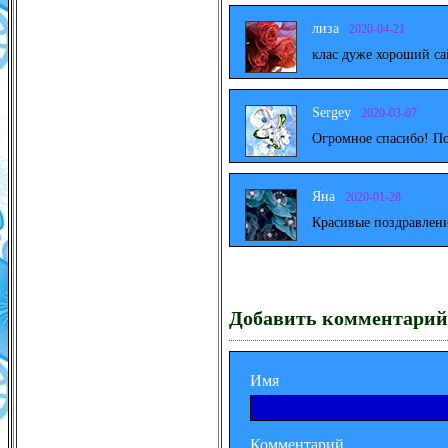
лиза
2020-04-21
клас дуже хороший са
Sergey
2020-03-07
Огромное спасибо! По
Яна
2020-01-28
Красивые поздравлени
Добавить комментарий
Имя
Комментарий