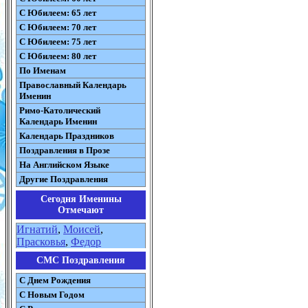
С Юбилеем: 65 лет
С Юбилеем: 70 лет
С Юбилеем: 75 лет
С Юбилеем: 80 лет
По Именам
Православный Календарь
Именин
Римо-Католический
Календарь Именин
Календарь Праздников
Поздравления в Прозе
На Английском Языке
Другие Поздравления
Сегодня Именины
Отмечают
Игнатий
,
Моисей
,
Прасковья
,
Федор
СМС Поздравления
С Днем Рождения
С Новым Годом