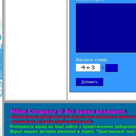
Введите сумму
=