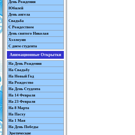
День Рождения
Юбилей
День ангела
Свадьба
С Рождеством
День святого Николая
Хэллоуин
С днем студента
Анимационные Открытки
На День Рождения
На Свадьбу
На Новый Год
На Рождество
На День Студента
На 14 Февраля
На 23 Февраля
На 8 Марта
На Пасху
На 1 Мая
На День Победы
Эротические