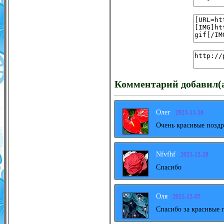
Комментарий добавил(а
Олег
2023-11-18
Очень красивые поздр
Nfvfhf
2021-12-28
Спасибо
Оля
2021-12-05
Спасибо за красивые 