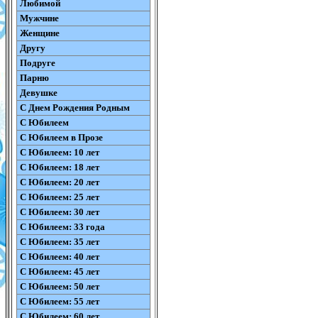
Любимой
Мужчине
Женщине
Другу
Подруге
Парню
Девушке
С Днем Рождения Родным
С Юбилеем
С Юбилеем в Прозе
С Юбилеем: 10 лет
С Юбилеем: 18 лет
С Юбилеем: 20 лет
С Юбилеем: 25 лет
С Юбилеем: 30 лет
С Юбилеем: 33 года
С Юбилеем: 35 лет
С Юбилеем: 40 лет
С Юбилеем: 45 лет
С Юбилеем: 50 лет
С Юбилеем: 55 лет
С Юбилеем: 60 лет