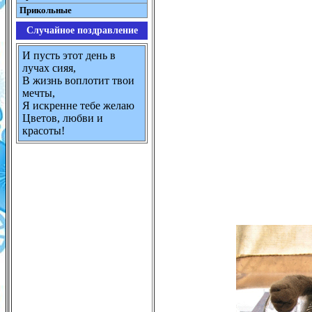
Прикольные
Случайное поздравление
И пусть этот день в
лучах сияя,
В жизнь воплотит твои
мечты,
Я искренне тебе желаю
Цветов, любви и
красоты!