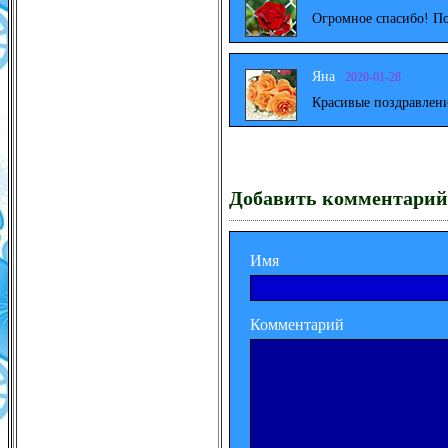
Огромное спасибо! По
Яна
2020-01-28
Красивые поздравлени
Добавить комментарий
Имя
Комментарий