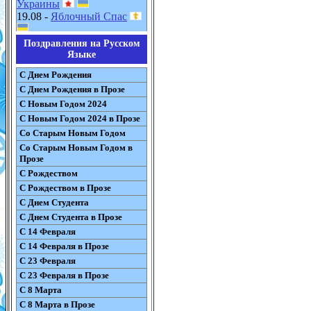
Украины
19.08 -
Яблочный Спас
Поздравления на Русском
Языке
С Днем Рождения
С Днем Рождения в Прозе
С Новым Годом 2024
С Новым Годом 2024 в Прозе
Со Старым Новым Годом
Со Старым Новым Годом в
Прозе
С Рождеством
С Рождеством в Прозе
С Днем Студента
С Днем Студента в Прозе
С 14 Февраля
С 14 Февраля в Прозе
С 23 Февраля
С 23 Февраля в Прозе
С 8 Марта
С 8 Марта в Прозе