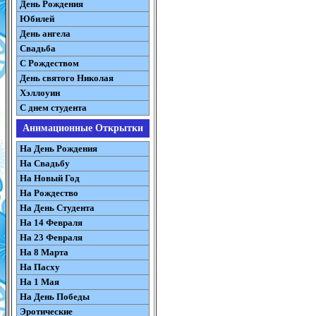
День Рождения
Юбилей
День ангела
Свадьба
С Рождеством
День святого Николая
Хэллоуин
С днем студента
Анимационные Открытки
На День Рождения
На Свадьбу
На Новый Год
На Рождество
На День Студента
На 14 Февраля
На 23 Февраля
На 8 Марта
На Пасху
На 1 Мая
На День Победы
Эротические