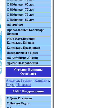
С Юбилеем: 65 лет
С Юбилеем: 70 лет
С Юбилеем: 75 лет
С Юбилеем: 80 лет
По Именам
Православный Календарь
Именин
Римо-Католический
Календарь Именин
Календарь Праздников
Поздравления в Прозе
На Английском Языке
Другие Поздравления
Сегодня Именины
Отмечают
Анфиса
,
Герман
,
Климент
,
Наум
,
Николай
СМС Поздравления
С Днем Рождения
С Новым Годом