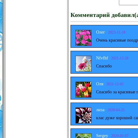
Комментарий добавил(а
Олег
2023-11-18
Очень красивые поздр
Nfvfhf
2021-12-28
Спасибо
Оля
2021-12-05
Спасибо за красивые 
лиза
2020-04-21
клас дуже хороший са
Sergey
2020-03-07