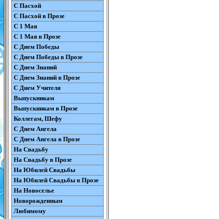
С Пасхой
С Пасхой в Прозе
С 1 Мая
С 1 Мая в Прозе
С Днем Победы
С Днем Победы в Прозе
С Днем Знаний
С Днем Знаний в Прозе
С Днем Учителя
Выпускникам
Выпускникам в Прозе
Коллегам, Шефу
С Днем Ангела
С Днем Ангела в Прозе
На Свадьбу
На Свадьбу в Прозе
На Юбилей Свадьбы
На Юбилей Свадьбы в Прозе
На Новоселье
Новорожденным
Любимому