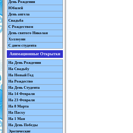
День Рождения
Юбилей
День ангела
Свадьба
С Рождеством
День святого Николая
Хэллоуин
С днем студента
Анимационные Открытки
На День Рождения
На Свадьбу
На Новый Год
На Рождество
На День Студента
На 14 Февраля
На 23 Февраля
На 8 Марта
На Пасху
На 1 Мая
На День Победы
Эротические