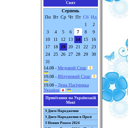
Свят
Серпень
Пн
Вт
Ср
Чт
Пт
Сб
Нд
1
2
3
4
5
6
7
8
9
10
11
12
13
14
15
16
17
18
19
20
21
22
23
24
25
26
27
28
29
30
31
14.08 -
Медовий Спас
19.08 -
Яблуневий Спас
19.08 -
День Пасічника
України
Привітання на Українській
Мові
З Днем Народження
З Днем Народження в Прозі
З Новим Роком 2024