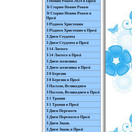
З Новим Роком 2024 в Прозі
Зі Старим Новим Роком
Зі Старим Новим Роком в
Прозі
З Різдвом Христовим
З Різдвом Христовим в Прозі
З Днем Студента
З Днем Студента в Прозі
З 14 Лютого
З 14 Лютого в Прозі
З Днем захисника
З Днем захисника в Прозі
З 8 Березня
З 8 Березня в Прозі
З Пасхою, Великоднем
З Пасхою, Великоднем в Прозі
З 1 Травня
З 1 Травня в Прозі
З Днем Перемоги
З Днем Перемоги в Прозі
З Днем Знань
З Днем Знань в Прозі