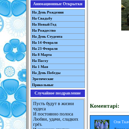
Анимационные Открытки
На День Рождения
На Свадьбу
На Новый Год
На Рождество
На День Студента
На 14 Февраля
На 23 Февраля
На 8 Марта
На Пасху
На 1 Мая
На День Победы
Эротические
Прикольные
Случайное поздравление
Пусть будут в жизни
Коментарі:
чудеса
И постоянно полоса
Любви, удачи, сладких
Оля Тка
грёз.