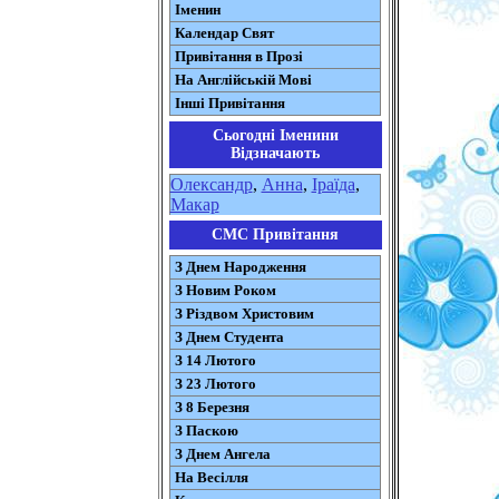
Іменин
Календар Свят
Привітання в Прозі
На Англійській Мові
Інші Привітання
Сьогодні Іменини
Відзначають
Олександр
,
Анна
,
Іраїда
,
Макар
СМС Привітання
З Днем Народження
З Новим Роком
З Різдвом Христовим
З Днем Студента
З 14 Лютого
З 23 Лютого
З 8 Березня
З Паскою
З Днем Ангела
На Весілля