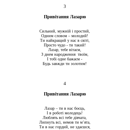
3
Привітання Лазарю
Сильний, мужній і простий,
Одним словом – молодий!
Ти найкращий у нас в світі,
Просто чудо - ти такий!
Лазар, тебе вітаєм,
З днем народження твоїм,
І тобі одне бажаєм -
Будь завжди ти золотим!
4
Привітання Лазарю
Лазар – ти в нас боєць,
І в роботі молодець!
Люблять всі тебе дівчата,
Липнуть всі, немов ти м’ята,
Ти в нас гордий, не здаєшся,