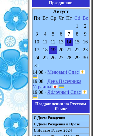
Праздников
Август
Пн
Вт
Ср
Чт
Пт
Сб
Вс
1
2
3
4
5
6
7
8
9
10
11
12
13
14
15
16
17
18
19
20
21
22
23
24
25
26
27
28
29
30
31
14.08 -
Медовый Спас
19.08 -
День Пасечника
Украины
19.08 -
Яблочный Спас
Поздравления на Русском
Языке
С Днем Рождения
С Днем Рождения в Прозе
С Новым Годом 2024