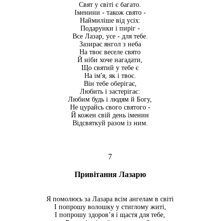
Свят у світі є багато.
Іменини - також свято -
Наймиліше від усіх:
Подарунки і пиріг -
Все Лазар, усе - для тебе.
Зазирає янгол з неба
На твоє веселе свято
Й ніби хоче нагадати,
Що святий у тебе є
На ім'я, як і твоє.
Він тебе оберігає,
Любить і застерігає:
Любим будь і людям й Богу,
Не цурайсь свого святого -
Й кожен свій день іменин
Відсвяткуй разом із ним.
7
Привітання Лазарю
Я помолюсь за Лазара всім ангелам в світі
І попрошу волошку у стиглому житі,
І попрошу здоров’я і щастя для тебе,