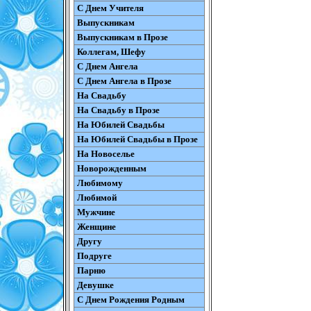
С Днем Учителя
Выпускникам
Выпускникам в Прозе
Коллегам, Шефу
С Днем Ангела
С Днем Ангела в Прозе
На Свадьбу
На Свадьбу в Прозе
На Юбилей Свадьбы
На Юбилей Свадьбы в Прозе
На Новоселье
Новорожденным
Любимому
Любимой
Мужчине
Женщине
Другу
Подруге
Парню
Девушке
С Днем Рождения Родным