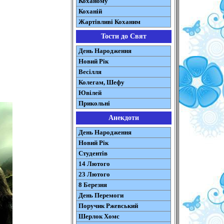
Коханому
Коханій
Жартівливі Коханим
Тости до Свят
День Народження
Новий Рік
Весілля
Колегам, Шефу
Ювілей
Прикольні
Анекдоти
День Народження
Новий Рік
Студентів
14 Лютого
23 Лютого
8 Березня
День Перемоги
Поручик Ржевський
Шерлок Хомс