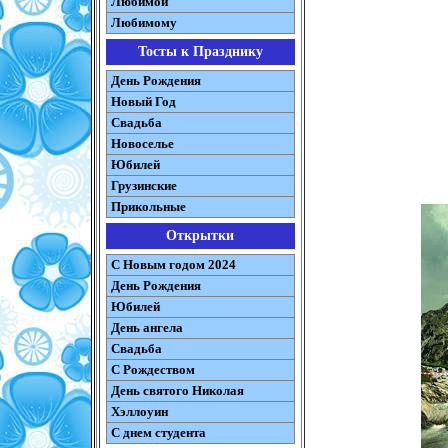
Любимой
Любимому
Тосты к Празднику
День Рождения
Новый Год
Свадьба
Новоселье
Юбилей
Грузинские
Прикольные
Открытки
С Новым годом 2024
День Рождения
Юбилей
День ангела
Свадьба
С Рождеством
День святого Николая
Хэллоуин
С днем студента