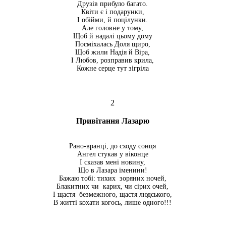
Друзів прибуло багато.
Квіти є і подарунки,
І обійми, й поцілунки.
Але головне у тому,
Щоб й надалі цьому дому
Посміхалась Доля щиро,
Щоб жили Надія й Віра,
І Любов, розправив крила,
Кожне серце тут зігріла
2
Привітання Лазарю
Рано-вранці, до сходу сонця
Ангел стукав у віконце
І сказав мені новину,
Що в Лазара іменини!
Бажаю тобі: тихих зоряних ночей,
Блакитних чи карих, чи сірих очей,
І щастя безмежного, щастя людського,
В житті кохати когось, лише одного!!!