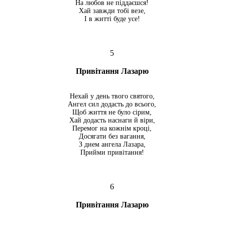
На любов не піддаєшся!
Хай завжди тобі везе,
І в житті буде усе!
5
Привітання Лазарю
Нехай у день твого святого,
Ангел сил додасть до всього,
Щоб життя не було сірим,
Хай додасть наснаги й віри,
Перемог на кожнім кроці,
Досягати без вагання,
З днем ангела Лазара,
Прийми привітання!
6
Привітання Лазарю