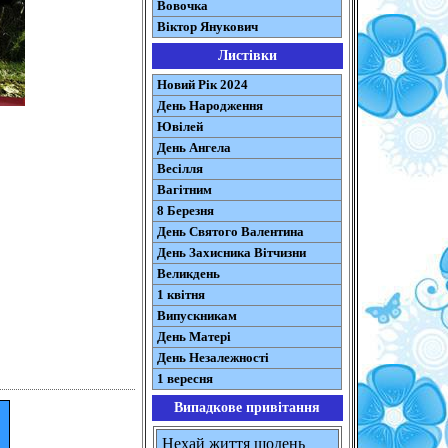
Вовочка
Віктор Янукович
Листівки
Новий Рік 2024
День Народження
Ювілей
День Ангела
Весілля
Вагітним
8 Березня
День Святого Валентина
День Захисника Вітчизни
Великдень
1 квітня
Випускникам
День Матері
День Незалежності
1 вересня
Випадкове привітання
Нехай життя щодень