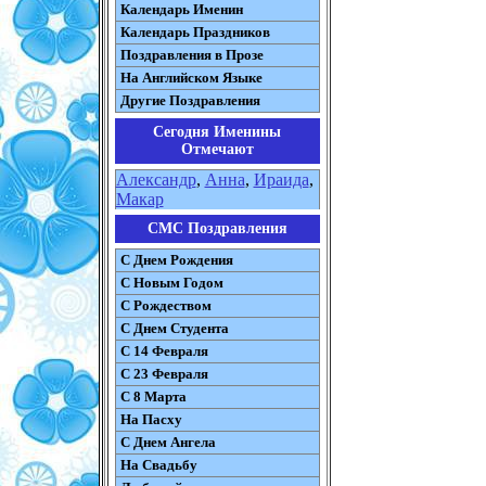
Календарь Именин
Календарь Праздников
Поздравления в Прозе
На Английском Языке
Другие Поздравления
Сегодня Именины
Отмечают
Александр
,
Анна
,
Ираида
,
Макар
СМС Поздравления
С Днем Рождения
С Новым Годом
С Рождеством
C Днем Студента
С 14 Февраля
С 23 Февраля
С 8 Марта
На Пасху
C Днем Ангела
На Свадьбу