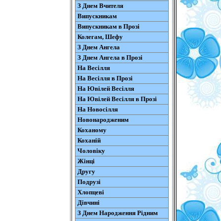
З Днем Вчителя
Випускникам
Випускникам в Прозі
Колегам, Шефу
З Днем Ангела
З Днем Ангела в Прозі
На Весілля
На Весілля в Прозі
На Ювілей Весілля
На Ювілей Весілля в Прозі
На Новосілля
Новонародженим
Коханому
Коханій
Чоловіку
Жінці
Другу
Подрузі
Хлопцеві
Дівчині
З Днем Народження Рідним