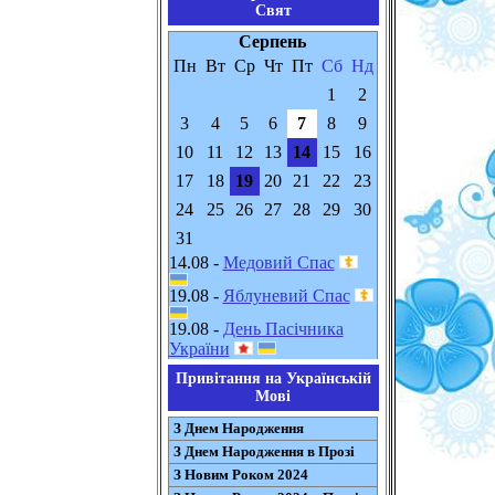
Свят
Серпень
Пн
Вт
Ср
Чт
Пт
Сб
Нд
1
2
3
4
5
6
7
8
9
10
11
12
13
14
15
16
17
18
19
20
21
22
23
24
25
26
27
28
29
30
31
14.08 -
Медовий Спас
19.08 -
Яблуневий Спас
19.08 -
День Пасічника
України
Привітання на Українській
Мові
З Днем Народження
З Днем Народження в Прозі
З Новим Роком 2024