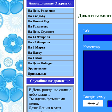
Анимационные Открытки
На День Рождения
Додати комент
На Свадьбу
На Новый Год
На Рождество
Ім'я
На День Студента
На 14 Февраля
На 23 Февраля
Коментар
На 8 Марта
На Пасху
На 1 Мая
На День Победы
Эротические
Прикольные
Случайное поздравление
В День рожденье солнце
небо гладит,
Введіть суму
Ты идешь бутылками
=
звеня.
Даже Ленин в этот