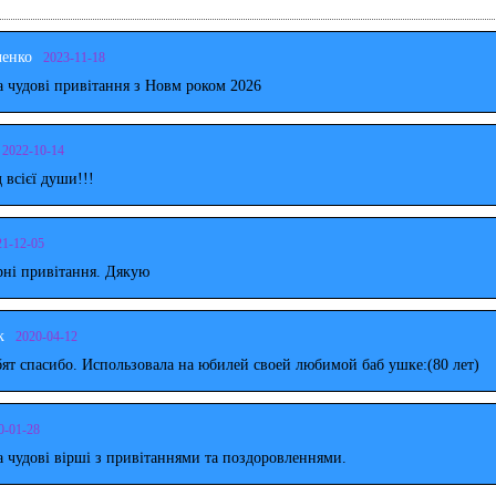
ченко
2023-11-18
 чудові привітання з Новм роком 2026
2022-10-14
д всієї души!!!
21-12-05
рні привітання. Дякую
к
2020-04-12
ят спасибо. Использовала на юбилей своей любимой баб ушке:(80 лет)
0-01-28
 чудові вірші з привітаннями та поздоровленнями.