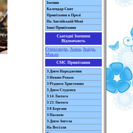
Іменин
Календар Свят
Привітання в Прозі
На Англійській Мові
Інші Привітання
Сьогодні Іменини
Відзначають
Олександр
,
Анна
,
Іраїда
,
Макар
СМС Привітання
З Днем Народження
З Новим Роком
З Різдвом Христовим
З Днем Студента
З 14 Лютого
З 23 Лютого
З 8 Березня
З Паскою
З Днем Ангела
На Весілля