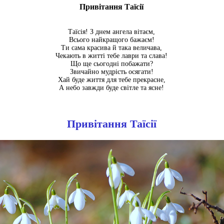
Привітання Таїсії
Таїсія! З днем ангела вітаєм,
Всього найкращого бажаєм!
Ти сама красива й така величава,
Чекають в житті тебе лаври та слава!
Що ще сьогодні побажати?
Звичайно мудрість осягати!
Хай буде життя для тебе прекрасне,
А небо завжди буде світле та ясне!
Привітання Таїсії