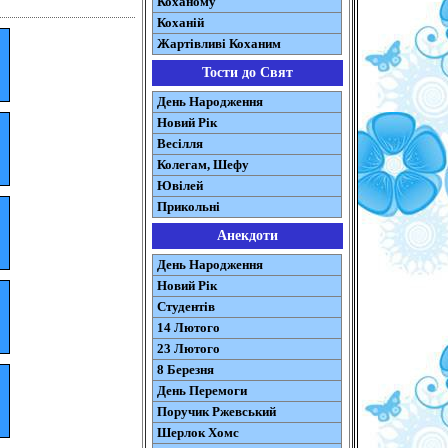
Коханому
Коханій
Жартівливі Коханим
Тости до Свят
День Народження
Новий Рік
Весілля
Колегам, Шефу
Ювілей
Прикольні
Анекдоти
День Народження
Новий Рік
Студентів
14 Лютого
23 Лютого
8 Березня
День Перемоги
Поручик Ржевський
Шерлок Хомс