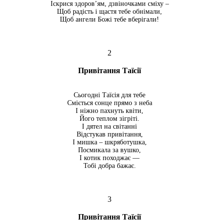
Іскрися здоров’ям, дзвіночками сміху –
Щоб радість і щастя тебе обнімали,
Щоб ангели Божі тебе вберігали!
2
Привітання Таїсії
Сьогодні Таїсія для тебе
Сміється сонце прямо з неба
І ніжно пахнуть квіти,
Його теплом зігріті.
І дятел на світанні
Відстукав привітання,
І мишка – шкряботушка,
Посмикала за вушко,
І котик походжає —
Тобі добра бажає.
3
Привітання Таїсії