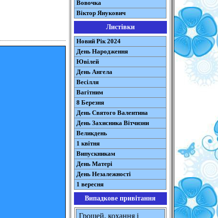
Вовочка
Віктор Янукович
Листівки
Новий Рік 2024
День Народження
Ювілей
День Ангела
Весілля
Вагітним
8 Березня
День Святого Валентина
День Захисника Вітчизни
Великдень
1 квітня
Випускникам
День Матері
День Незалежності
1 вересня
Випадкове привітання
Грошей, кохання і