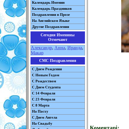
Календарь Именин
Календарь Праздников
Поздравления в Прозе
На Английском Языке
Другие Поздравления
Сегодня Именины
Отмечают
Александр
,
Анна
,
Ираида
,
Макар
СМС Поздравления
С Днем Рождения
С Новым Годом
С Рождеством
C Днем Студента
С 14 Февраля
С 23 Февраля
С 8 Марта
На Пасху
C Днем Ангела
На Свадьбу
Коментарі: