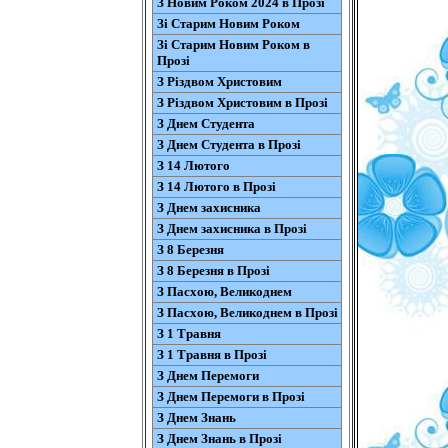
З Новим Роком 2024 в Прозі
Зі Старим Новим Роком
Зі Старим Новим Роком в
Прозі
З Різдвом Христовим
З Різдвом Христовим в Прозі
З Днем Студента
З Днем Студента в Прозі
З 14 Лютого
З 14 Лютого в Прозі
З Днем захисника
З Днем захисника в Прозі
З 8 Березня
З 8 Березня в Прозі
З Пасхою, Великоднем
З Пасхою, Великоднем в Прозі
З 1 Травня
З 1 Травня в Прозі
З Днем Перемоги
З Днем Перемоги в Прозі
З Днем Знань
З Днем Знань в Прозі