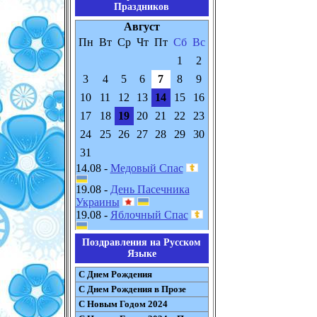
Праздников
Август
Пн
Вт
Ср
Чт
Пт
Сб
Вс
1
2
3
4
5
6
7
8
9
10
11
12
13
14
15
16
17
18
19
20
21
22
23
24
25
26
27
28
29
30
31
14.08 -
Медовый Спас
19.08 -
День Пасечника
Украины
19.08 -
Яблочный Спас
Поздравления на Русском
Языке
С Днем Рождения
С Днем Рождения в Прозе
С Новым Годом 2024