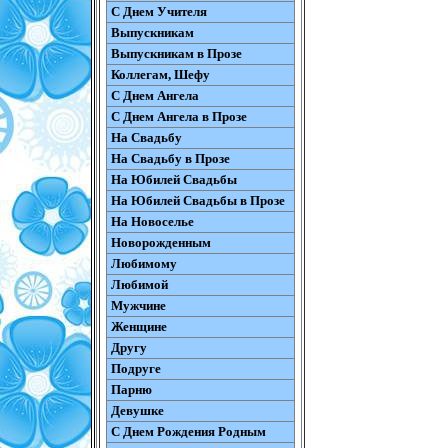
С Днем Учителя
Выпускникам
Выпускникам в Прозе
Коллегам, Шефу
С Днем Ангела
С Днем Ангела в Прозе
На Свадьбу
На Свадьбу в Прозе
На Юбилей Свадьбы
На Юбилей Свадьбы в Прозе
На Новоселье
Новорожденным
Любимому
Любимой
Мужчине
Женщине
Другу
Подруге
Парню
Девушке
С Днем Рождения Родным