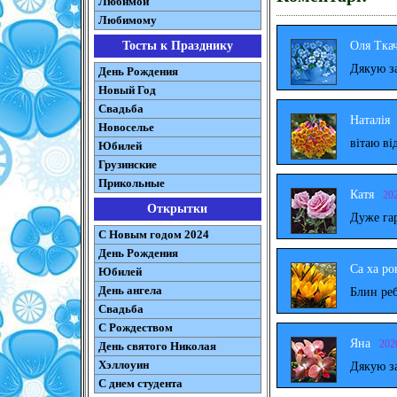
Любимой
Любимому
Оля Тка
Тосты к Празднику
Дякую за
День Рождения
Новый Год
Свадьба
Наталія
Новоселье
вітаю ві
Юбилей
Грузинские
Прикольные
Катя
20
Открытки
Дуже га
С Новым годом 2024
День Рождения
Са ха ро
Юбилей
День ангела
Блин реб
Свадьба
С Рождеством
Яна
202
День святого Николая
Хэллоуин
Дякую за
С днем студента