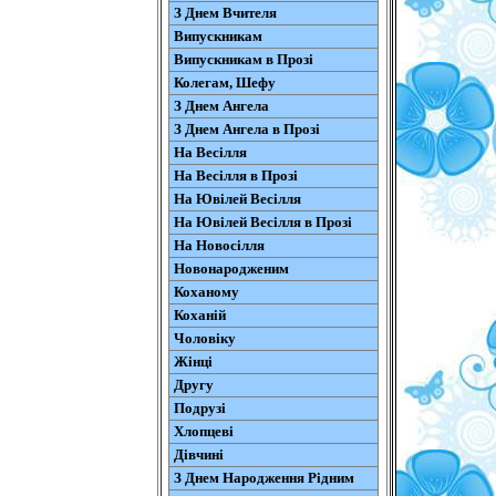
З Днем Вчителя
Випускникам
Випускникам в Прозі
Колегам, Шефу
З Днем Ангела
З Днем Ангела в Прозі
На Весілля
На Весілля в Прозі
На Ювілей Весілля
На Ювілей Весілля в Прозі
На Новосілля
Новонародженим
Коханому
Коханій
Чоловіку
Жінці
Другу
Подрузі
Хлопцеві
Дівчині
З Днем Народження Рідним