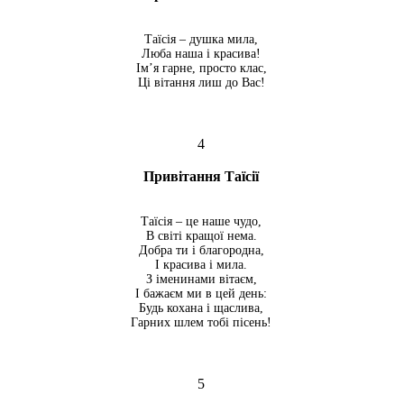
Таїсія – душка мила,
Люба наша і красива!
Ім’я гарне, просто клас,
Ці вітання лиш до Вас!
4
Привітання Таїсії
Таїсія – це наше чудо,
В світі кращої нема.
Добра ти і благородна,
І красива і мила.
З іменинами вітаєм,
І бажаєм ми в цей день:
Будь кохана і щаслива,
Гарних шлем тобі пісень!
5