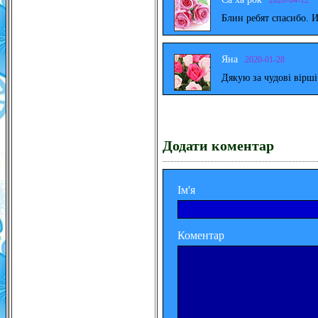
Блин ребят спасибо. 
Яна
2020-01-28
Дякую за чудові вірш
Додати коментар
Ім'я
Коментар