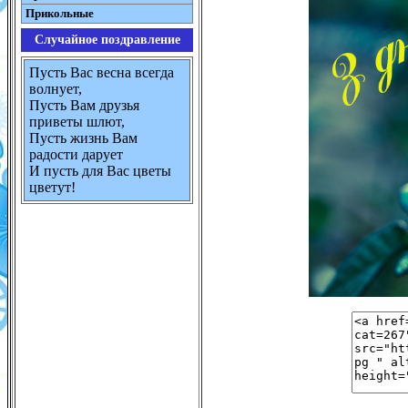
Прикольные
Случайное поздравление
Пусть Вас весна всегда
волнует,
Пусть Вам друзья
приветы шлют,
Пусть жизнь Вам
радости дарует
И пусть для Вас цветы
цветут!