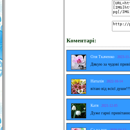
Коментарі:
Оля Ткаченко
2023-11
Дякую за чудові прив
Наталія
2022-10-14
вітаю від всієї души!!
Катя
2021-12-05
Дуже гарні привітанн
Са ха рок
2020-04-12