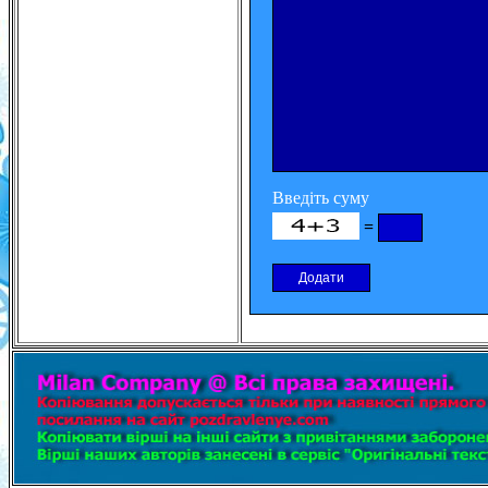
Введіть суму
=