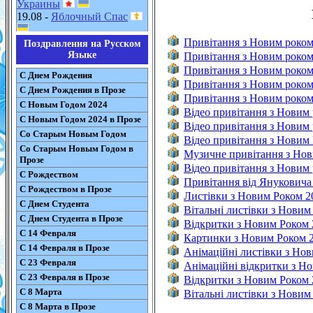
Украины
19.08 -
Яблочный Спас
Привітання з Новим роком
Поздравления на Русском
Языке
Привітання з Новим роком
Привітання з Новим роком
С Днем Рождения
Привітання з Новим роком
С Днем Рождения в Прозе
Привітання з Новим роком 
С Новым Годом 2024
Відео привітання з Новим
С Новым Годом 2024 в Прозе
Відео привітання з Новим
Со Старым Новым Годом
Відео привітання з Новим 
Со Старым Новым Годом в
Музичне привітання з Нов
Прозе
Відео привітання з Новим
С Рождеством
Привітання від Януковича
С Рождеством в Прозе
Листівки з Новим Роком 2
С Днем Студента
Вітальні листівки з Новим
С Днем Студента в Прозе
Відкритки з Новим Роком 
С 14 Февраля
Картинки з Новим Роком 
С 14 Февраля в Прозе
Анімаційні листівки з Но
С 23 Февраля
Анімаційні відкритки з Н
С 23 Февраля в Прозе
Відкритки з Новим Роком 
С 8 Марта
Вітальні листівки з Новим
С 8 Марта в Прозе