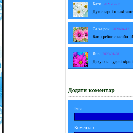
Катя
2021-12-05
Дуже гарні привітанн
Са ха рок
2020-04-12
Блин ребят спасибо. 
Яна
2020-01-28
Дякую за чудові вірш
Додати коментар
Ім'я
Коментар