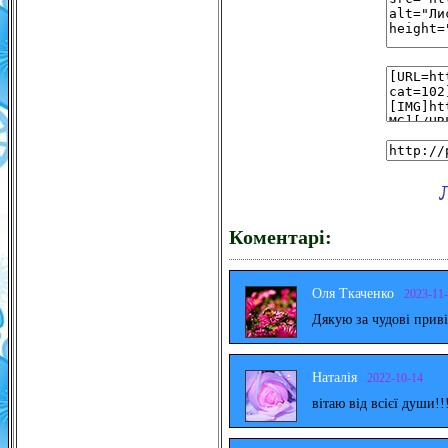
Коментарі:
Оля Ткаченко
2023-11
Дякую за чудові прив
Наталія
2022-10-14
вітаю від всієї души!!