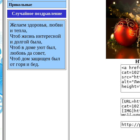
Прикольные
Случайное поздравление
Желаем здоровья, любви
и тепла,
Чтоб жизнь интересной
и долгой была,
Чтоб в доме уют был,
любовь да совет,
Чтоб дом защищен был
H
от горя и бед.