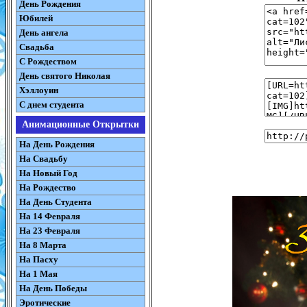
День Рождения
Юбилей
День ангела
Свадьба
С Рождеством
День святого Николая
Хэллоуин
С днем студента
Анимационные Открытки
На День Рождения
На Свадьбу
На Новый Год
На Рождество
На День Студента
На 14 Февраля
На 23 Февраля
На 8 Марта
На Пасху
На 1 Мая
На День Победы
Эротические