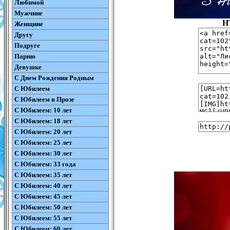
Любимой
Мужчине
H
Женщине
Другу
Подруге
Парню
Девушке
С Днем Рождения Родным
С Юбилеем
С Юбилеем в Прозе
С Юбилеем: 10 лет
С Юбилеем: 18 лет
С Юбилеем: 20 лет
С Юбилеем: 25 лет
С Юбилеем: 30 лет
С Юбилеем: 33 года
С Юбилеем: 35 лет
С Юбилеем: 40 лет
С Юбилеем: 45 лет
С Юбилеем: 50 лет
С Юбилеем: 55 лет
С Юбилеем: 60 лет