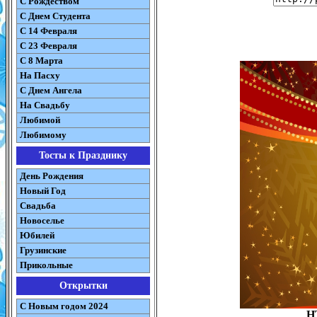
С Рождеством
C Днем Студента
С 14 Февраля
С 23 Февраля
С 8 Марта
На Пасху
C Днем Ангела
На Свадьбу
Любимой
Любимому
Тосты к Празднику
День Рождения
Новый Год
Свадьба
Новоселье
Юбилей
Грузинские
Прикольные
Открытки
С Новым годом 2024
H