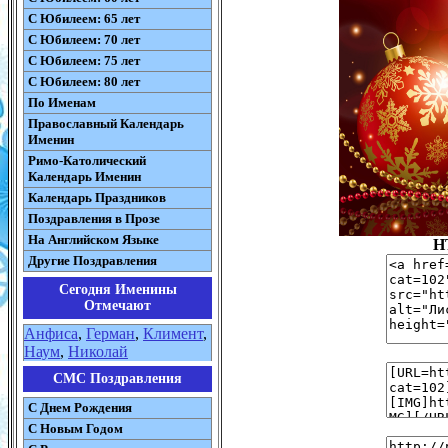
С Юбилеем: 65 лет
С Юбилеем: 70 лет
С Юбилеем: 75 лет
С Юбилеем: 80 лет
По Именам
Православный Календарь
Именин
Римо-Католический
Календарь Именин
Календарь Праздников
Поздравления в Прозе
На Английском Языке
H
Другие Поздравления
Сегодня Именины
Отмечают
Анфиса
,
Герман
,
Климент
,
Наум
,
Николай
СМС Поздравления
С Днем Рождения
С Новым Годом