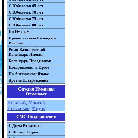
С Юбилеем: 65 лет
С Юбилеем: 70 лет
С Юбилеем: 75 лет
С Юбилеем: 80 лет
По Именам
Православный Календарь
Именин
Римо-Католический
Календарь Именин
Календарь Праздников
Поздравления в Прозе
На Английском Языке
Другие Поздравления
Сегодня Именины
Отмечают
Игнатий
,
Моисей
,
Прасковья
,
Федор
СМС Поздравления
С Днем Рождения
С Новым Годом