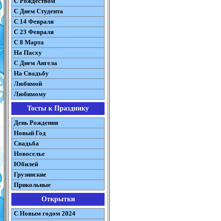
С Рождеством
C Днем Студента
С 14 Февраля
С 23 Февраля
С 8 Марта
На Пасху
C Днем Ангела
На Свадьбу
Любимой
Любимому
Тосты к Празднику
День Рождения
Новый Год
Свадьба
Новоселье
Юбилей
Грузинские
Прикольные
Открытки
С Новым годом 2024