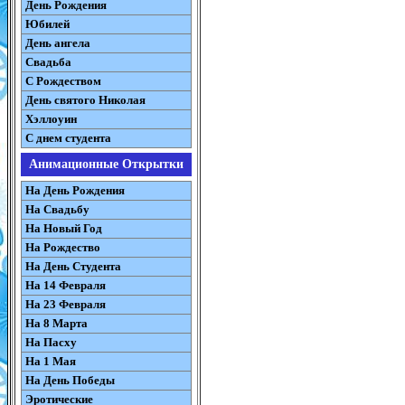
День Рождения
Юбилей
День ангела
Свадьба
С Рождеством
День святого Николая
Хэллоуин
С днем студента
Анимационные Открытки
На День Рождения
На Свадьбу
На Новый Год
На Рождество
На День Студента
На 14 Февраля
На 23 Февраля
На 8 Марта
На Пасху
На 1 Мая
На День Победы
Эротические