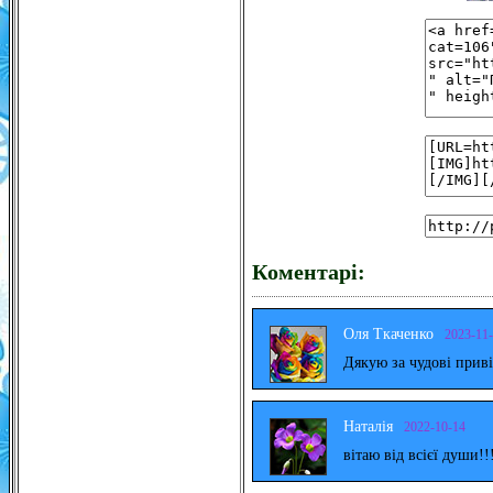
Коментарі:
Оля Ткаченко
2023-11
Дякую за чудові прив
Наталія
2022-10-14
вітаю від всієї души!!