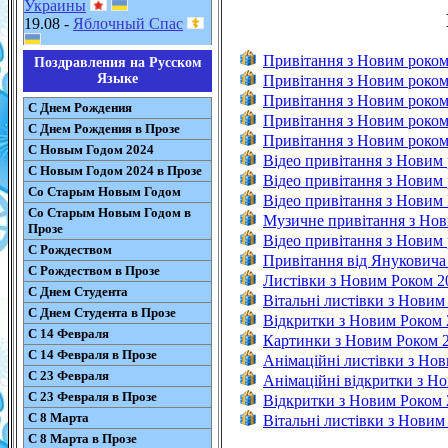
Украины
19.08 -
Яблочный Спас
Привітання з Новим роком
Поздравления на Русском
Языке
Привітання з Новим роком
Привітання з Новим роком
С Днем Рождения
Привітання з Новим роком
С Днем Рождения в Прозе
Привітання з Новим роком 
С Новым Годом 2024
Відео привітання з Новим
С Новым Годом 2024 в Прозе
Відео привітання з Новим
Со Старым Новым Годом
Відео привітання з Новим 
Со Старым Новым Годом в
Музичне привітання з Нов
Прозе
Відео привітання з Новим
С Рождеством
Привітання від Януковича
С Рождеством в Прозе
Листівки з Новим Роком 2
С Днем Студента
Вітальні листівки з Новим
С Днем Студента в Прозе
Відкритки з Новим Роком 
С 14 Февраля
Картинки з Новим Роком 
С 14 Февраля в Прозе
Анімаційні листівки з Но
С 23 Февраля
Анімаційні відкритки з Н
С 23 Февраля в Прозе
Відкритки з Новим Роком 
С 8 Марта
Вітальні листівки з Новим
С 8 Марта в Прозе