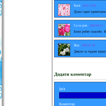
Катя
2021-12-05
Дуже гарні привітанн
Са ха рок
2020-04-12
Блин ребят спасибо. 
Яна
2020-01-28
Дякую за чудові вірш
Додати коментар
Ім'я
Коментар