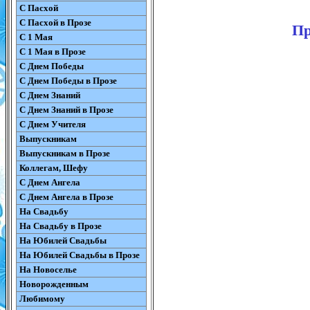
С Пасхой
С Пасхой в Прозе
Пр
С 1 Мая
С 1 Мая в Прозе
С Днем Победы
С Днем Победы в Прозе
С Днем Знаний
С Днем Знаний в Прозе
С Днем Учителя
Выпускникам
Выпускникам в Прозе
Коллегам, Шефу
С Днем Ангела
С Днем Ангела в Прозе
На Свадьбу
На Свадьбу в Прозе
На Юбилей Свадьбы
На Юбилей Свадьбы в Прозе
На Новоселье
Новорожденным
Любимому