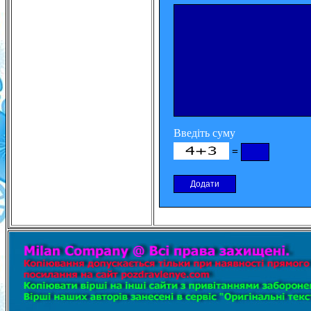
Введіть суму
=