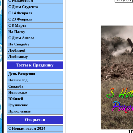
С Рождеством
C Днем Студента
С 14 Февраля
С 23 Февраля
С 8 Марта
На Пасху
C Днем Ангела
На Свадьбу
Любимой
Любимому
Тосты к Празднику
День Рождения
Новый Год
Свадьба
Новоселье
Юбилей
Грузинские
Прикольные
Открытки
С Новым годом 2024
H