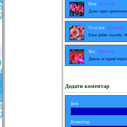
Катя
2021-12-05
Дуже гарні привітанн
Са ха рок
2020-04-12
Блин ребят спасибо. 
Яна
2020-01-28
Дякую за чудові вірш
Додати коментар
Ім'я
Коментар