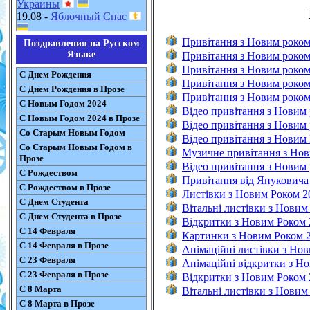
Украины
19.08 -
Яблочный Спас
Привітання з Новим роком
Поздравления на Русском
Языке
Привітання з Новим роком
Привітання з Новим роком
С Днем Рождения
Привітання з Новим роком
С Днем Рождения в Прозе
Привітання з Новим роком 
С Новым Годом 2024
Відео привітання з Новим
С Новым Годом 2024 в Прозе
Відео привітання з Новим
Со Старым Новым Годом
Відео привітання з Новим 
Со Старым Новым Годом в
Музичне привітання з Нов
Прозе
Відео привітання з Новим
С Рождеством
Привітання від Януковича
С Рождеством в Прозе
Листівки з Новим Роком 2
С Днем Студента
Вітальні листівки з Новим
С Днем Студента в Прозе
Відкритки з Новим Роком 
С 14 Февраля
Картинки з Новим Роком 
С 14 Февраля в Прозе
Анімаційні листівки з Но
С 23 Февраля
Анімаційні відкритки з Н
С 23 Февраля в Прозе
Відкритки з Новим Роком 
С 8 Марта
Вітальні листівки з Новим
С 8 Марта в Прозе