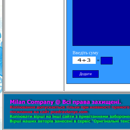
Введіть суму
=