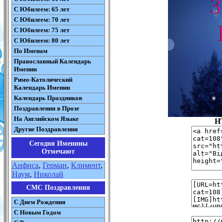
С Юбилеем: 65 лет
С Юбилеем: 70 лет
С Юбилеем: 75 лет
С Юбилеем: 80 лет
По Именам
Православный Календарь
Именин
Римо-Католический
Календарь Именин
Календарь Праздников
Поздравления в Прозе
На Английском Языке
H
Другие Поздравления
Сегодня Именины
Отмечают
Анфиса
,
Герман
,
Климент
,
Наум
,
Николай
СМС Поздравления
С Днем Рождения
С Новым Годом