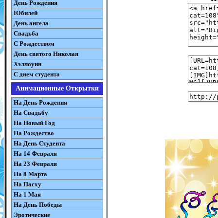
День Рождения
Юбилей
День ангела
Свадьба
С Рождеством
День святого Николая
Хэллоуин
С днем студента
Анимационные Открытки
На День Рождения
На Свадьбу
На Новый Год
На Рождество
На День Студента
На 14 Февраля
На 23 Февраля
На 8 Марта
На Пасху
На 1 Мая
На День Победы
Эротические