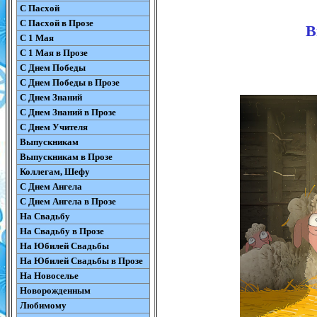
С Пасхой
С Пасхой в Прозе
В
С 1 Мая
С 1 Мая в Прозе
С Днем Победы
С Днем Победы в Прозе
С Днем Знаний
С Днем Знаний в Прозе
С Днем Учителя
Выпускникам
Выпускникам в Прозе
Коллегам, Шефу
С Днем Ангела
С Днем Ангела в Прозе
На Свадьбу
На Свадьбу в Прозе
На Юбилей Свадьбы
На Юбилей Свадьбы в Прозе
На Новоселье
Новорожденным
Любимому