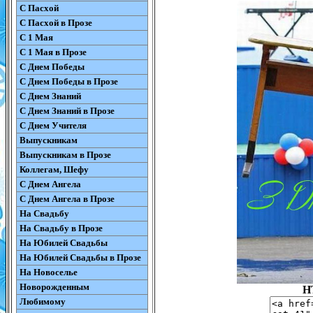
С Пасхой
С Пасхой в Прозе
С 1 Мая
С 1 Мая в Прозе
С Днем Победы
С Днем Победы в Прозе
С Днем Знаний
С Днем Знаний в Прозе
С Днем Учителя
Выпускникам
Выпускникам в Прозе
Коллегам, Шефу
С Днем Ангела
С Днем Ангела в Прозе
На Свадьбу
На Свадьбу в Прозе
На Юбилей Свадьбы
На Юбилей Свадьбы в Прозе
На Новоселье
Новорожденным
H
Любимому