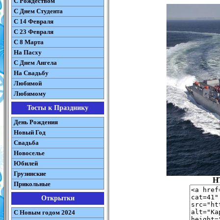
С Рождеством
C Днем Студента
С 14 Февраля
С 23 Февраля
С 8 Марта
На Пасху
C Днем Ангела
На Свадьбу
Любимой
Любимому
Тосты к Празднику
День Рождения
Новый Год
Свадьба
Новоселье
Юбилей
Грузинские
H
Прикольные
Открытки
С Новым годом 2024