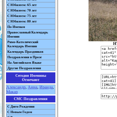
С Юбилеем: 65 лет
С Юбилеем: 70 лет
С Юбилеем: 75 лет
С Юбилеем: 80 лет
По Именам
Православный Календарь
Именин
Римо-Католический
H
Календарь Именин
Календарь Праздников
Поздравления в Прозе
На Английском Языке
Другие Поздравления
Сегодня Именины
Отмечают
Александр
,
Анна
,
Ираида
,
Макар
СМС Поздравления
С Днем Рождения
С Новым Годом