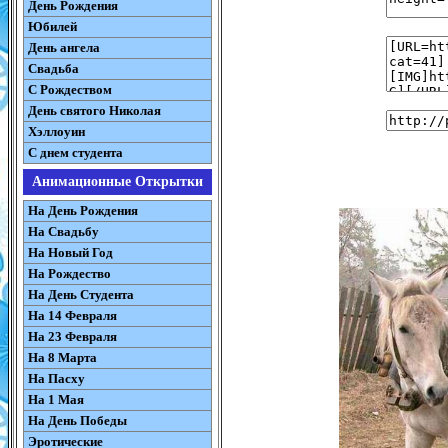
День Рождения
Юбилей
День ангела
Свадьба
С Рождеством
День святого Николая
Хэллоуин
С днем студента
Анимационные Открытки
На День Рождения
На Свадьбу
На Новый Год
На Рождество
На День Студента
На 14 Февраля
На 23 Февраля
На 8 Марта
На Пасху
На 1 Мая
На День Победы
Эротические