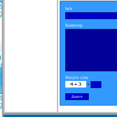
Ім'я
Коментар
Введіть суму
=