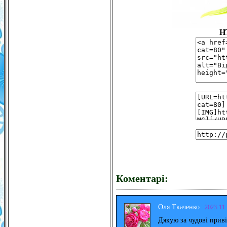
H
Коментарі:
Оля Ткаченко
2023-11
Дякую за чудові прив