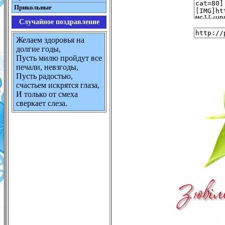
Прикольные
Случайное поздравление
Желаем здоровья на
долгие годы,
Пусть милю пройдут все
печали, невзгоды,
Пусть радостью,
счастьем искрятся глаза,
И только от смеха
сверкает слеза.