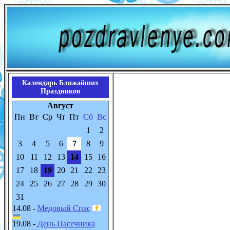
Календарь Ближайших
Праздников
Август
Пн
Вт
Ср
Чт
Пт
Сб
Вс
1
2
3
4
5
6
7
8
9
10
11
12
13
14
15
16
17
18
19
20
21
22
23
24
25
26
27
28
29
30
31
14.08 -
Медовый Спас
19.08 -
День Пасечника