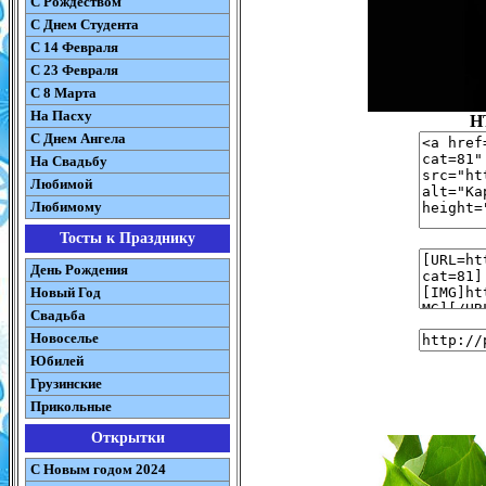
С Рождеством
C Днем Студента
С 14 Февраля
С 23 Февраля
С 8 Марта
На Пасху
H
C Днем Ангела
На Свадьбу
Любимой
Любимому
Тосты к Празднику
День Рождения
Новый Год
Свадьба
Новоселье
Юбилей
Грузинские
Прикольные
Открытки
С Новым годом 2024