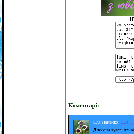
H
Коментарі:
Оля Ткаченко
2023-11
Дякую за чудові прив