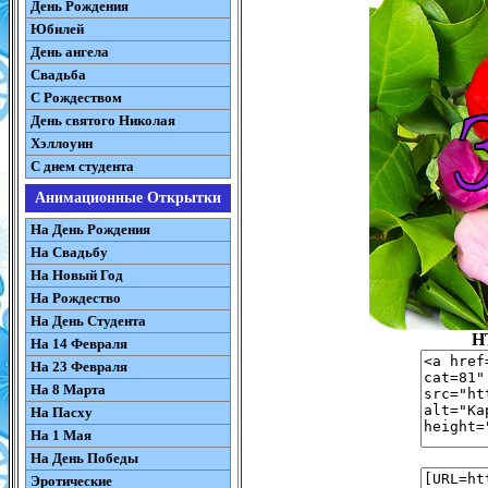
День Рождения
Юбилей
День ангела
Свадьба
С Рождеством
День святого Николая
Хэллоуин
С днем студента
Анимационные Открытки
На День Рождения
На Свадьбу
На Новый Год
На Рождество
На День Студента
H
На 14 Февраля
На 23 Февраля
На 8 Марта
На Пасху
На 1 Мая
На День Победы
Эротические