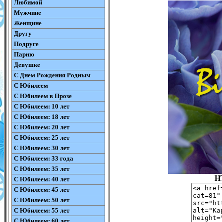
Любимой
Мужчине
Женщине
Другу
Подруге
Парню
Девушке
С Днем Рождения Родным
С Юбилеем
С Юбилеем в Прозе
С Юбилеем: 10 лет
С Юбилеем: 18 лет
С Юбилеем: 20 лет
С Юбилеем: 25 лет
С Юбилеем: 30 лет
С Юбилеем: 33 года
С Юбилеем: 35 лет
H
С Юбилеем: 40 лет
С Юбилеем: 45 лет
С Юбилеем: 50 лет
С Юбилеем: 55 лет
С Юбилеем: 60 лет