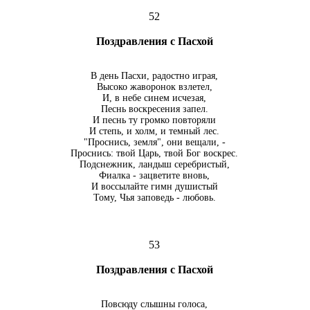
52
Поздравления с Пасхой
В день Пасхи, радостно играя,
Высоко жаворонок взлетел,
И, в небе синем исчезая,
Песнь воскресения запел.
И песнь ту громко повторяли
И степь, и холм, и темный лес.
"Проснись, земля", они вещали, -
Проснись: твой Царь, твой Бог воскрес.
Подснежник, ландыш серебристый,
Фиалка - зацветите вновь,
И воссылайте гимн душистый
Тому, Чья заповедь - любовь.
53
Поздравления с Пасхой
Повсюду слышны голоса,