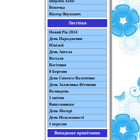
Шерлок Хомс
Вовочка
Віктор Янукович
Листівки
Новий Рік 2024
День Народження
Ювілей
День Ангела
Весілля
Вагітним
8 Березня
День Святого Валентина
День Захисника Вітчизни
Великдень
1 квітня
Випускникам
День Матері
День Незалежності
1 вересня
Випадкове привітання