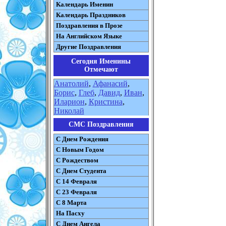
Календарь Именин
Календарь Праздников
Поздравления в Прозе
На Английском Языке
Другие Поздравления
Сегодня Именины
Отмечают
Анатолий
,
Афанасий
,
Борис
,
Глеб
,
Давид
,
Иван
,
Иларион
,
Кристина
,
Николай
СМС Поздравления
С Днем Рождения
С Новым Годом
С Рождеством
C Днем Студента
С 14 Февраля
С 23 Февраля
С 8 Марта
На Пасху
C Днем Ангела