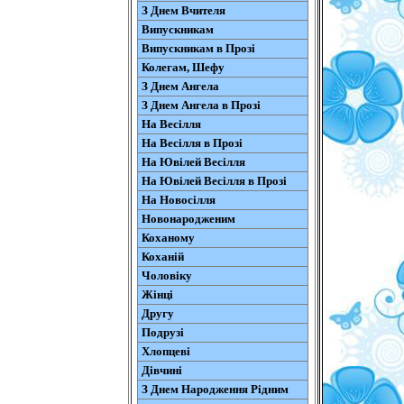
З Днем Вчителя
Випускникам
Випускникам в Прозі
Колегам, Шефу
З Днем Ангела
З Днем Ангела в Прозі
На Весілля
На Весілля в Прозі
На Ювілей Весілля
На Ювілей Весілля в Прозі
На Новосілля
Новонародженим
Коханому
Коханій
Чоловіку
Жінці
Другу
Подрузі
Хлопцеві
Дівчині
З Днем Народження Рідним