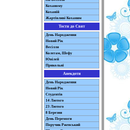
Коханому
Коханій
Жартівливі Коханим
Тости до Свят
День Народження
Новий Рік
Весілля
Колегам, Шефу
Ювілей
Прикольні
Анекдоти
День Народження
Новий Рік
Студентів
14 Лютого
23 Лютого
8 Березня
День Перемоги
Поручик Ржевський