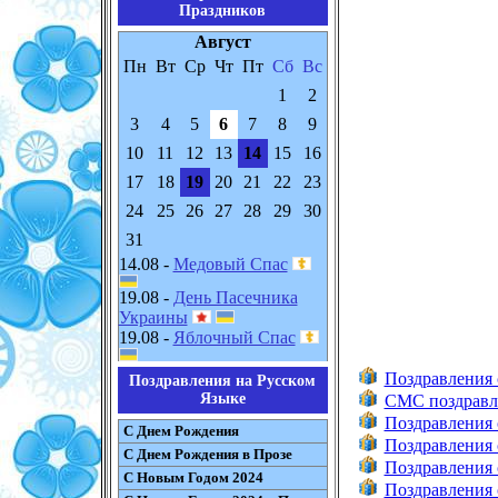
Праздников
Август
Пн
Вт
Ср
Чт
Пт
Сб
Вс
1
2
3
4
5
6
7
8
9
10
11
12
13
14
15
16
17
18
19
20
21
22
23
24
25
26
27
28
29
30
31
14.08 -
Медовый Спас
19.08 -
День Пасечника
Украины
19.08 -
Яблочный Спас
Поздравления 
Поздравления на Русском
Языке
СМС поздравл
Поздравления 
С Днем Рождения
Поздравления 
С Днем Рождения в Прозе
Поздравления 
С Новым Годом 2024
Поздравления 