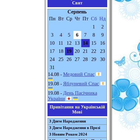
Свят
Серпень
Пн
Вт
Ср
Чт
Пт
Сб
Нд
1
2
3
4
5
6
7
8
9
10
11
12
13
14
15
16
17
18
19
20
21
22
23
24
25
26
27
28
29
30
31
14.08 -
Медовий Спас
19.08 -
Яблуневий Спас
19.08 -
День Пасічника
України
Привітання на Українській
Мові
З Днем Народження
З Днем Народження в Прозі
З Новим Роком 2024