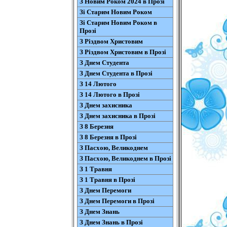
З Новим Роком 2024 в Прозі
Зі Старим Новим Роком
Зі Старим Новим Роком в
Прозі
З Різдвом Христовим
З Різдвом Христовим в Прозі
З Днем Студента
З Днем Студента в Прозі
З 14 Лютого
З 14 Лютого в Прозі
З Днем захисника
З Днем захисника в Прозі
З 8 Березня
З 8 Березня в Прозі
З Пасхою, Великоднем
З Пасхою, Великоднем в Прозі
З 1 Травня
З 1 Травня в Прозі
З Днем Перемоги
З Днем Перемоги в Прозі
З Днем Знань
З Днем Знань в Прозі