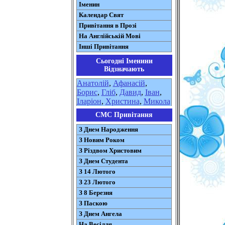
Іменин
Календар Свят
Привітання в Прозі
На Англійській Мові
Інші Привітання
Сьогодні Іменини
Відзначають
Анатолій
,
Афанасій
,
Борис
,
Гліб
,
Давид
,
Іван
,
Іларіон
,
Христина
,
Микола
СМС Привітання
З Днем Народження
З Новим Роком
З Різдвом Христовим
З Днем Студента
З 14 Лютого
З 23 Лютого
З 8 Березня
З Паскою
З Днем Ангела
На Весілля