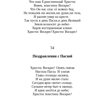
Что наш Единственный Христос
Вовек, воистину Воскрес!
Что Он нас спас от всяких бед,
Не пожалев ни жизни,ни души,ни тела,
И распят-умер на кресте...
Так пусть в день Пасхи,в день Великий
Земля возносит до небес-
Хоров восторженные клики:
Христос Воскрес!Христос Воскрес!
54
Поздравления с Пасхой
Христос Воскрес! Опять святая
Настала Пасха. И златая
Глава столицы засияла,
И на душе милее стало:
Сегодня ярче светит солнце,
Сильнее ветер бьет в оконце,
И крик несётся до небес:
Христос воистину Воскрес!