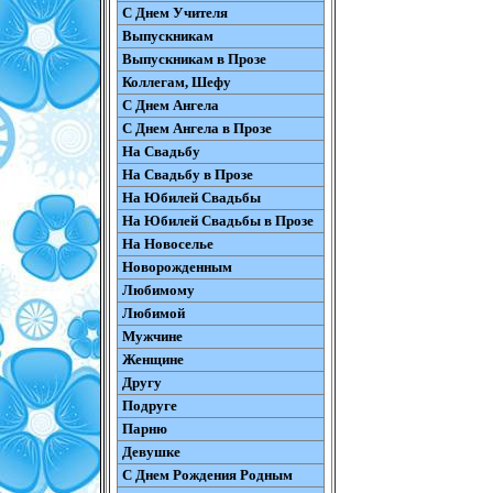
С Днем Учителя
Выпускникам
Выпускникам в Прозе
Коллегам, Шефу
С Днем Ангела
С Днем Ангела в Прозе
На Свадьбу
На Свадьбу в Прозе
На Юбилей Свадьбы
На Юбилей Свадьбы в Прозе
На Новоселье
Новорожденным
Любимому
Любимой
Мужчине
Женщине
Другу
Подруге
Парню
Девушке
С Днем Рождения Родным