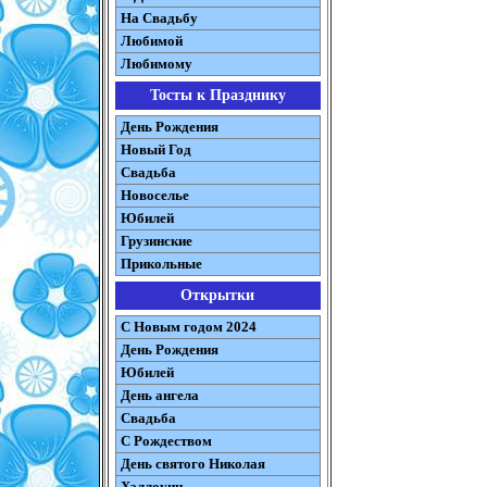
На Свадьбу
Любимой
Любимому
Тосты к Празднику
День Рождения
Новый Год
Свадьба
Новоселье
Юбилей
Грузинские
Прикольные
Открытки
С Новым годом 2024
День Рождения
Юбилей
День ангела
Свадьба
С Рождеством
День святого Николая
Хэллоуин