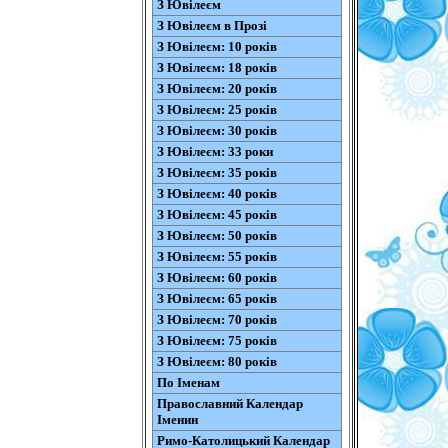
З Ювілеєм
З Ювілеєм в Прозі
З Ювілеєм: 10 років
З Ювілеєм: 18 років
З Ювілеєм: 20 років
З Ювілеєм: 25 років
З Ювілеєм: 30 років
З Ювілеєм: 33 роки
З Ювілеєм: 35 років
З Ювілеєм: 40 років
З Ювілеєм: 45 років
З Ювілеєм: 50 років
З Ювілеєм: 55 років
З Ювілеєм: 60 років
З Ювілеєм: 65 років
З Ювілеєм: 70 років
З Ювілеєм: 75 років
З Ювілеєм: 80 років
По Іменам
Православний Календар
Іменин
Римо-Католицький Календар