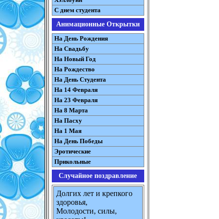
С днем студента
Анимационные Открытки
На День Рождения
На Свадьбу
На Новый Год
На Рождество
На День Студента
На 14 Февраля
На 23 Февраля
На 8 Марта
На Пасху
На 1 Мая
На День Победы
Эротические
Прикольные
Случайное поздравление
Долгих лет и крепкого
здоровья,
Молодости, силы,