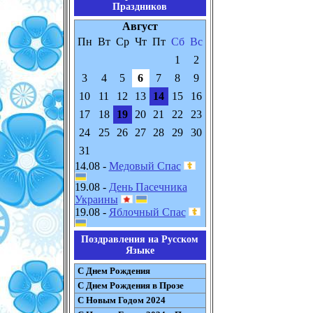
Праздников
Август
Пн
Вт
Ср
Чт
Пт
Сб
Вс
1
2
3
4
5
6
7
8
9
10
11
12
13
14
15
16
17
18
19
20
21
22
23
24
25
26
27
28
29
30
31
14.08 -
Медовый Спас
19.08 -
День Пасечника
Украины
19.08 -
Яблочный Спас
Поздравления на Русском
Языке
С Днем Рождения
С Днем Рождения в Прозе
С Новым Годом 2024