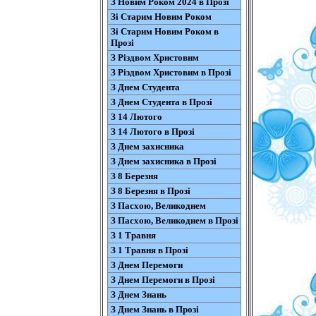
З Новим Роком 2024 в Прозі
Зі Старим Новим Роком
Зі Старим Новим Роком в
Прозі
З Різдвом Христовим
З Різдвом Христовим в Прозі
З Днем Студента
З Днем Студента в Прозі
З 14 Лютого
З 14 Лютого в Прозі
З Днем захисника
З Днем захисника в Прозі
З 8 Березня
З 8 Березня в Прозі
З Пасхою, Великоднем
З Пасхою, Великоднем в Прозі
З 1 Травня
З 1 Травня в Прозі
З Днем Перемоги
З Днем Перемоги в Прозі
З Днем Знань
З Днем Знань в Прозі