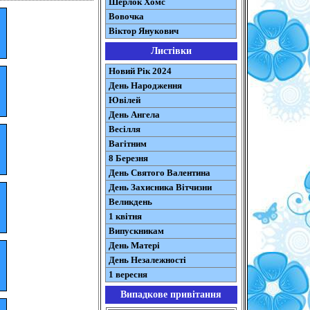
Шерлок Хомс
Вовочка
Віктор Янукович
Листівки
Новий Рік 2024
День Народження
Ювілей
День Ангела
Весілля
Вагітним
8 Березня
День Святого Валентина
День Захисника Вітчизни
Великдень
1 квітня
Випускникам
День Матері
День Незалежності
1 вересня
Випадкове привітання