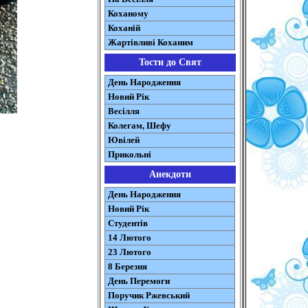
Коханому
Коханій
Жартівливі Коханим
Тости до Свят
День Народження
Новий Рік
Весілля
Колегам, Шефу
Ювілей
Прикольні
Анекдоти
День Народження
Новий Рік
Студентів
14 Лютого
23 Лютого
8 Березня
День Перемоги
Поручик Ржевський