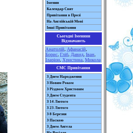
Іменин
Календар Свят
Привітання в Прозі
На Англійській Мові
Інші Привітання
Сьогодні Іменини
Відзначають
Анатолій
,
Афанасій
,
Борис
,
Гліб
,
Давид
,
Іван
,
Іларіон
,
Христина
,
Микола
СМС Привітання
З Днем Народження
З Новим Роком
З Різдвом Христовим
З Днем Студента
З 14 Лютого
З 23 Лютого
З 8 Березня
З Паскою
З Днем Ангела
На Весілля