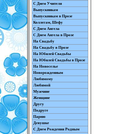
С Днем Учителя
Выпускникам
Выпускникам в Прозе
Коллегам, Шефу
С Днем Ангела
С Днем Ангела в Прозе
На Свадьбу
На Свадьбу в Прозе
На Юбилей Свадьбы
На Юбилей Свадьбы в Прозе
На Новоселье
Новорожденным
Любимому
Любимой
Мужчине
Женщине
Другу
Подруге
Парню
Девушке
С Днем Рождения Родным