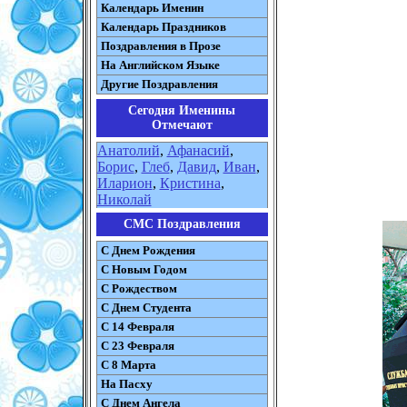
Календарь Именин
Календарь Праздников
Поздравления в Прозе
На Английском Языке
Другие Поздравления
Сегодня Именины
Отмечают
Анатолий
,
Афанасий
,
Борис
,
Глеб
,
Давид
,
Иван
,
Иларион
,
Кристина
,
Николай
СМС Поздравления
С Днем Рождения
С Новым Годом
С Рождеством
C Днем Студента
С 14 Февраля
С 23 Февраля
С 8 Марта
На Пасху
C Днем Ангела