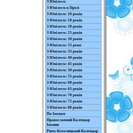
З Ювілеєм
З Ювілеєм в Прозі
З Ювілеєм: 10 років
З Ювілеєм: 18 років
З Ювілеєм: 20 років
З Ювілеєм: 25 років
З Ювілеєм: 30 років
З Ювілеєм: 33 роки
З Ювілеєм: 35 років
З Ювілеєм: 40 років
З Ювілеєм: 45 років
З Ювілеєм: 50 років
З Ювілеєм: 55 років
З Ювілеєм: 60 років
З Ювілеєм: 65 років
З Ювілеєм: 70 років
З Ювілеєм: 75 років
З Ювілеєм: 80 років
По Іменам
Православний Календар
Іменин
Римо-Католицький Календар