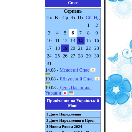
Свят
Серпень
Пн
Вт
Ср
Чт
Пт
Сб
Нд
1
2
3
4
5
6
7
8
9
10
11
12
13
14
15
16
17
18
19
20
21
22
23
24
25
26
27
28
29
30
31
14.08 -
Медовий Спас
19.08 -
Яблуневий Спас
19.08 -
День Пасічника
України
Привітання на Українській
Мові
З Днем Народження
З Днем Народження в Прозі
З Новим Роком 2024