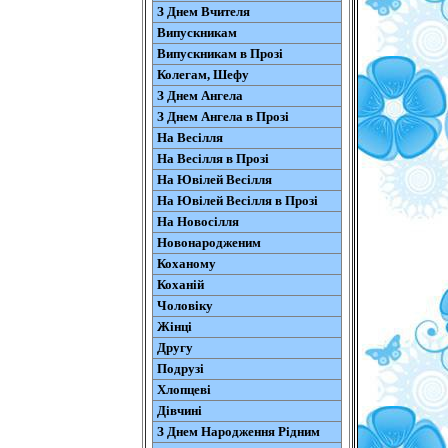
З Днем Вчителя
Випускникам
Випускникам в Прозі
Колегам, Шефу
З Днем Ангела
З Днем Ангела в Прозі
На Весілля
На Весілля в Прозі
На Ювілей Весілля
На Ювілей Весілля в Прозі
На Новосілля
Новонародженим
Коханому
Коханій
Чоловіку
Жінці
Другу
Подрузі
Хлопцеві
Дівчині
З Днем Народження Рідним