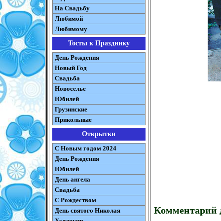
На Свадьбу
Любимой
Любимому
Тосты к Празднику
День Рождения
Новый Год
Свадьба
Новоселье
Юбилей
Грузинские
Прикольные
Открытки
С Новым годом 2024
День Рождения
Юбилей
День ангела
Свадьба
С Рождеством
Комментарий д
День святого Николая
Хэллоуин