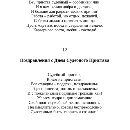
Вы, пристав судебный – особенный чин.
И я вам желаю добра и достатка,
И больше для радости веских причин!
Работа – работой, но отдых, пожалуй,
Себе вы должны позволять иногда.
Пусть ждет вас побед и свершений немало,
Карьерного роста, любви - господа!
12
Поздравления с Днем Судебного Пристава
Судебный пристав,
К нам не приставай,
Всё отдадим – подарки, поздравленья,
Торт принесем, коньяк и наставленья
И с пожеланьями поднимем громкий хай!
Желаем мудро и дипломатично
Свой долг служебный честно исполнять,
Незамедлительно, совсем беспрекословно
Счастливым быть, творить и созидать!