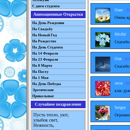
С днем студента
Олег
20
Анимационные Открытки
Очень к
На День Рождения
На Свадьбу
Nfvfhf
На Новый Год
На Рождество
Спасибо
На День Студента
На 14 Февраля
Оля
202
На 23 Февраля
На 8 Марта
Спасибо
На Пасху
На 1 Мая
лиза
20
На День Победы
Эротические
клас дуж
Прикольные
Случайное поздравление
Sergey
Пусть тепло, уют,
Огромно
улыбок свет,
Нежность,