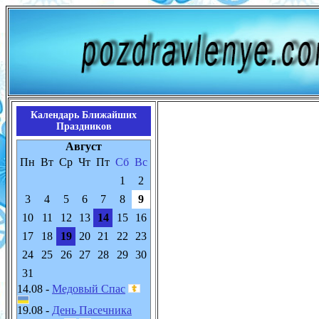
Календарь Ближайших
Праздников
Август
Пн
Вт
Ср
Чт
Пт
Сб
Вс
1
2
3
4
5
6
7
8
9
10
11
12
13
14
15
16
17
18
19
20
21
22
23
24
25
26
27
28
29
30
31
14.08 -
Медовый Спас
19.08 -
День Пасечника