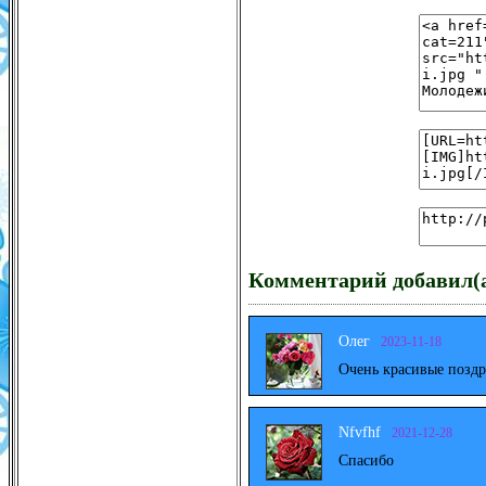
Комментарий добавил(а
Олег
2023-11-18
Очень красивые поздр
Nfvfhf
2021-12-28
Спасибо