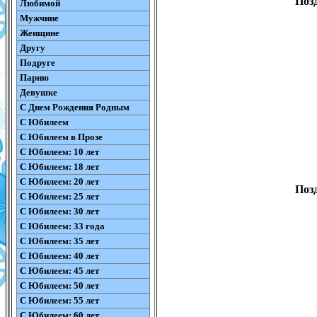
Поз
Любимой
Мужчине
Женщине
Другу
Подруге
Парню
Девушке
С Днем Рождения Родным
С Юбилеем
С Юбилеем в Прозе
С Юбилеем: 10 лет
С Юбилеем: 18 лет
С Юбилеем: 20 лет
Поз
С Юбилеем: 25 лет
С Юбилеем: 30 лет
С Юбилеем: 33 года
С Юбилеем: 35 лет
С Юбилеем: 40 лет
С Юбилеем: 45 лет
С Юбилеем: 50 лет
С Юбилеем: 55 лет
С Юбилеем: 60 лет