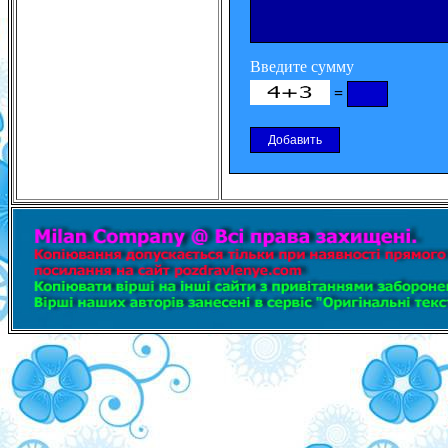
Введите сумму
=