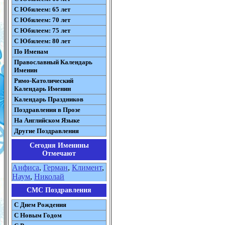
С Юбилеем: 65 лет
С Юбилеем: 70 лет
С Юбилеем: 75 лет
С Юбилеем: 80 лет
По Именам
Православный Календарь
Именин
Римо-Католический
Календарь Именин
Календарь Праздников
Поздравления в Прозе
На Английском Языке
Другие Поздравления
Сегодня Именины
Отмечают
Анфиса
,
Герман
,
Климент
,
Наум
,
Николай
СМС Поздравления
С Днем Рождения
С Новым Годом