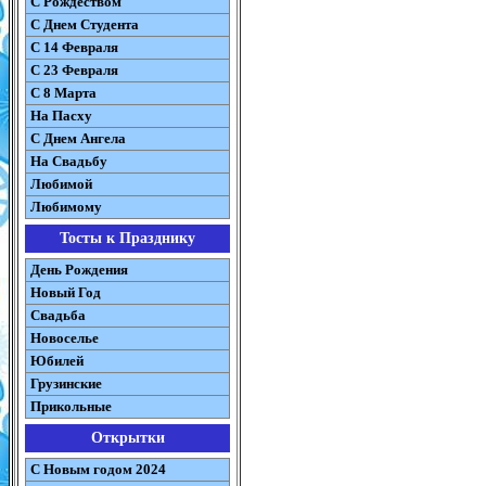
С Рождеством
C Днем Студента
С 14 Февраля
С 23 Февраля
С 8 Марта
На Пасху
C Днем Ангела
На Свадьбу
Любимой
Любимому
Тосты к Празднику
День Рождения
Новый Год
Свадьба
Новоселье
Юбилей
Грузинские
Прикольные
Открытки
С Новым годом 2024