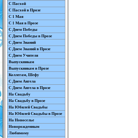
С Пасхой
С Пасхой в Прозе
С 1 Мая
С 1 Мая в Прозе
С Днем Победы
С Днем Победы в Прозе
С Днем Знаний
С Днем Знаний в Прозе
С Днем Учителя
Выпускникам
Выпускникам в Прозе
Коллегам, Шефу
С Днем Ангела
С Днем Ангела в Прозе
На Свадьбу
На Свадьбу в Прозе
На Юбилей Свадьбы
На Юбилей Свадьбы в Прозе
На Новоселье
Новорожденным
Любимому