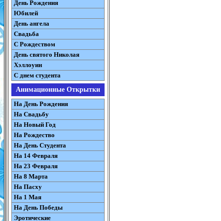
День Рождения
Юбилей
День ангела
Свадьба
С Рождеством
День святого Николая
Хэллоуин
С днем студента
Анимационные Открытки
На День Рождения
На Свадьбу
На Новый Год
На Рождество
На День Студента
На 14 Февраля
На 23 Февраля
На 8 Марта
На Пасху
На 1 Мая
На День Победы
Эротические