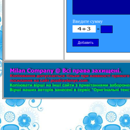
Введите сумму
=