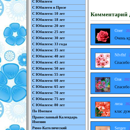
С Юбилеем
С Юбилеем в Прозе
Комментарий д
С Юбилеем: 10 лет
С Юбилеем: 18 лет
С Юбилеем: 20 лет
Олег
20
С Юбилеем: 25 лет
С Юбилеем: 30 лет
Очень к
С Юбилеем: 33 года
С Юбилеем: 35 лет
Nfvfhf
С Юбилеем: 40 лет
С Юбилеем: 45 лет
Спасибо
С Юбилеем: 50 лет
С Юбилеем: 55 лет
Оля
202
С Юбилеем: 60 лет
С Юбилеем: 65 лет
Спасибо
С Юбилеем: 70 лет
С Юбилеем: 75 лет
лиза
20
С Юбилеем: 80 лет
По Именам
клас дуж
Православный Календарь
Именин
Римо-Католический
Sergey