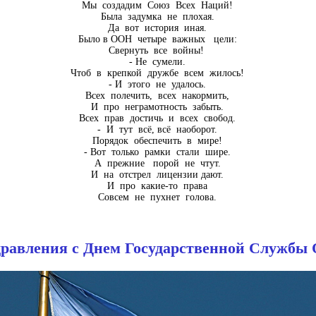
Мы создадим Союз Всех Наций!
Была задумка не плохая.
Да вот история иная.
Было в ООН четыре важных цели:
Свернуть все войны!
- Не сумели.
Чтоб в крепкой дружбе всем жилось!
- И этого не удалось.
Всех полечить, всех накормить,
И про неграмотность забыть.
Всех прав достичь и всех свобод.
- И тут всё, всё наоборот.
Порядок обеспечить в мире!
- Вот только рамки стали шире.
А прежние порой не чтут.
И на отстрел лицензии дают.
И про какие-то права
Совсем не пухнет голова.
равления с Днем Государственной Службы