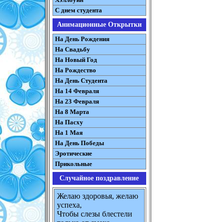
С днем студента
Анимационные Открытки
На День Рождения
На Свадьбу
На Новый Год
На Рождество
На День Студента
На 14 Февраля
На 23 Февраля
На 8 Марта
На Пасху
На 1 Мая
На День Победы
Эротические
Прикольные
Случайное поздравление
Желаю здоровья, желаю
успеха,
Чтобы слезы блестели