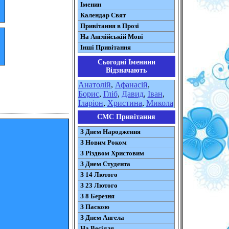
Іменин
Календар Свят
Привітання в Прозі
На Англійській Мові
Інші Привітання
Сьогодні Іменини
Відзначають
Анатолій
,
Афанасій
,
Борис
,
Гліб
,
Давид
,
Іван
,
Іларіон
,
Христина
,
Микола
СМС Привітання
З Днем Народження
З Новим Роком
З Різдвом Христовим
З Днем Студента
З 14 Лютого
З 23 Лютого
З 8 Березня
З Паскою
З Днем Ангела
На Весілля