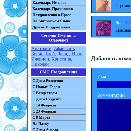
Календарь Именин
Огромно
Календарь Праздников
Поздравления в Прозе
На Английском Языке
Яна
202
Другие Поздравления
Красивы
Сегодня Именины
Отмечают
Анатолий
,
Афанасий
,
Борис
,
Глеб
,
Давид
,
Иван
,
Добавить ком
Иларион
,
Кристина
,
Николай
СМС Поздравления
Имя
С Днем Рождения
С Новым Годом
С Рождеством
Комментарий
C Днем Студента
С 14 Февраля
С 23 Февраля
С 8 Марта
На Пасху
C Днем Ангела