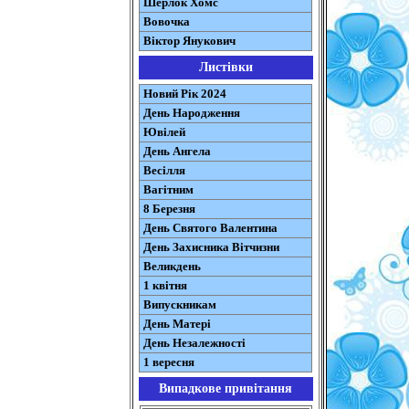
Шерлок Хомс
Вовочка
Віктор Янукович
Листівки
Новий Рік 2024
День Народження
Ювілей
День Ангела
Весілля
Вагітним
8 Березня
День Святого Валентина
День Захисника Вітчизни
Великдень
1 квітня
Випускникам
День Матері
День Незалежності
1 вересня
Випадкове привітання