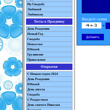
На Свадьбу
Любимой
Любимому
Введите сумму
Тосты к Празднику
=
День Рождения
Новый Год
Свадьба
Новоселье
Юбилей
Грузинские
Прикольные
Открытки
С Новым годом 2024
День Рождения
Юбилей
День ангела
Свадьба
С Рождеством
День святого Николая
Хэллоуин