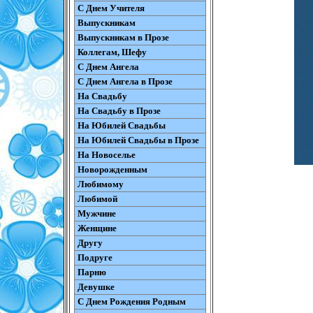
С Днем Учителя
Выпускникам
Выпускникам в Прозе
Коллегам, Шефу
С Днем Ангела
С Днем Ангела в Прозе
На Свадьбу
На Свадьбу в Прозе
На Юбилей Свадьбы
На Юбилей Свадьбы в Прозе
На Новоселье
Новорожденным
Любимому
Любимой
Мужчине
Женщине
Другу
Подруге
Парню
Девушке
С Днем Рождения Родным