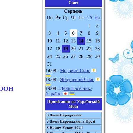
Свят
Серпень
Пн
Вт
Ср
Чт
Пт
Сб
Нд
1
2
3
4
5
6
7
8
9
10
11
12
13
14
15
16
17
18
19
20
21
22
23
24
25
26
27
28
29
30
31
14.08 -
Медовий Спас
19.08 -
Яблуневий Спас
 ООН
19.08 -
День Пасічника
України
Привітання на Українській
Мові
З Днем Народження
З Днем Народження в Прозі
З Новим Роком 2024