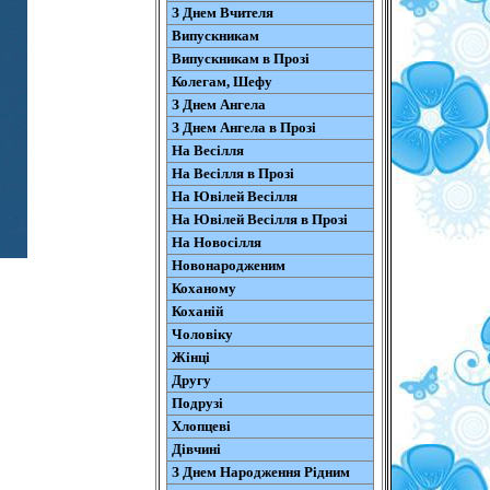
З Днем Вчителя
Випускникам
Випускникам в Прозі
Колегам, Шефу
З Днем Ангела
З Днем Ангела в Прозі
На Весілля
На Весілля в Прозі
На Ювілей Весілля
На Ювілей Весілля в Прозі
На Новосілля
Новонародженим
Коханому
Коханій
Чоловіку
Жінці
Другу
Подрузі
Хлопцеві
Дівчині
З Днем Народження Рідним