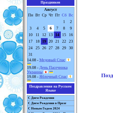
Праздников
Август
Пн
Вт
Ср
Чт
Пт
Сб
Вс
1
2
3
4
5
6
7
8
9
10
11
12
13
14
15
16
17
18
19
20
21
22
23
24
25
26
27
28
29
30
31
14.08 -
Медовый Спас
19.08 -
День Пасечника
Украины
Позд
19.08 -
Яблочный Спас
Поздравления на Русском
Языке
С Днем Рождения
С Днем Рождения в Прозе
С Новым Годом 2024