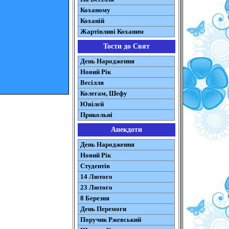
Коханому
Коханій
Жартівливі Коханим
Тости до Свят
День Народження
Новий Рік
Весілля
Колегам, Шефу
Ювілей
Прикольні
Анекдоти
День Народження
Новий Рік
Студентів
14 Лютого
23 Лютого
8 Березня
День Перемоги
Поручик Ржевський