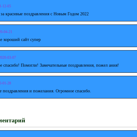
1-12-05
 за красивые поздравления с Новым Годом 2022
20-04-21
е хороший сайт супер
2020-03-07
е спасибо! Помогли! Замечательные поздравления, пожел ания!
0-01-28
е поздравления и пожелания. Огромное спасибо.
ментарий