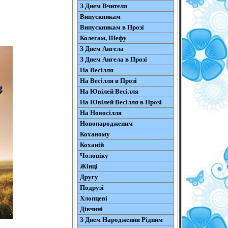
З Днем Вчителя
Випускникам
Випускникам в Прозі
Колегам, Шефу
З Днем Ангела
З Днем Ангела в Прозі
На Весілля
На Весілля в Прозі
На Ювілей Весілля
На Ювілей Весілля в Прозі
На Новосілля
Новонародженим
Коханому
Коханій
Чоловіку
Жінці
Другу
Подрузі
Хлопцеві
Дівчині
З Днем Народження Рідним