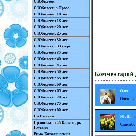
С Юбилеем
С Юбилеем в Прозе
С Юбилеем: 10 лет
С Юбилеем: 18 лет
С Юбилеем: 20 лет
С Юбилеем: 25 лет
С Юбилеем: 30 лет
С Юбилеем: 33 года
С Юбилеем: 35 лет
С Юбилеем: 40 лет
С Юбилеем: 45 лет
С Юбилеем: 50 лет
Комментарий д
С Юбилеем: 55 лет
С Юбилеем: 60 лет
С Юбилеем: 65 лет
Олег
20
С Юбилеем: 70 лет
Очень к
С Юбилеем: 75 лет
С Юбилеем: 80 лет
По Именам
Nfvfhf
Православный Календарь
Спасибо
Именин
Римо-Католический