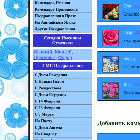
Календарь Именин
Оля
202
Календарь Праздников
Спасибо
Поздравления в Прозе
На Английском Языке
Другие Поздравления
лиза
20
Сегодня Именины
клас дуж
Отмечают
Игнатий
,
Моисей
,
Прасковья
,
Федор
Sergey
СМС Поздравления
Огромно
С Днем Рождения
С Новым Годом
Яна
202
С Рождеством
Красивы
C Днем Студента
С 14 Февраля
С 23 Февраля
С 8 Марта
На Пасху
Добавить ком
C Днем Ангела
На Свадьбу