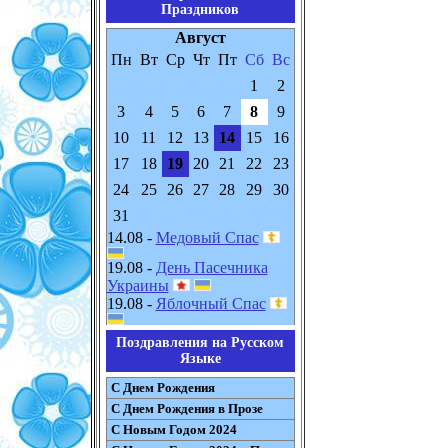
Праздников
Август
Пн
Вт
Ср
Чт
Пт
Сб
Вс
1
2
3
4
5
6
7
8
9
10
11
12
13
14
15
16
17
18
19
20
21
22
23
24
25
26
27
28
29
30
31
14.08 -
Медовый Спас
19.08 -
День Пасечника
Украины
19.08 -
Яблочный Спас
Поздравления на Русском
Языке
С Днем Рождения
С Днем Рождения в Прозе
С Новым Годом 2024