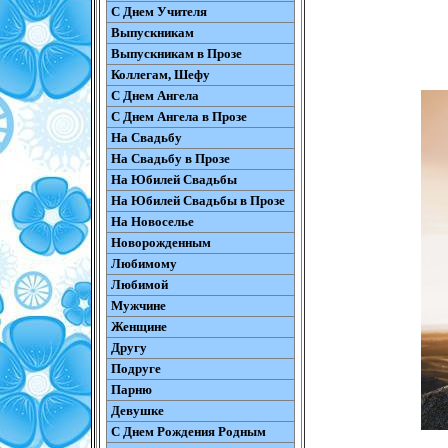
С Днем Учителя
Выпускникам
Выпускникам в Прозе
Коллегам, Шефу
С Днем Ангела
С Днем Ангела в Прозе
На Свадьбу
На Свадьбу в Прозе
На Юбилей Свадьбы
На Юбилей Свадьбы в Прозе
На Новоселье
Новорожденным
Любимому
Любимой
Мужчине
Женщине
Другу
Подруге
Парню
Девушке
С Днем Рождения Родным