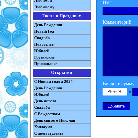
Любимой
Имя
Любимому
Тосты к Празднику
Комментарий
День Рождения
Новый Год
Свадьба
Новоселье
Юбилей
Грузинские
Прикольные
Открытки
С Новым годом 2024
Введите сумму
День Рождения
=
Юбилей
День ангела
Свадьба
С Рождеством
День святого Николая
Хэллоуин
С днем студента