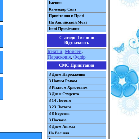
Іменин
Календар Свят
Привітання в Прозі
На Англійській Мові
Інші Привітання
Сьогодні Іменини
Відзначають
Ігнатій
,
Мойсей
,
Парасковія
,
Федір
СМС Привітання
З Днем Народження
З Новим Роком
З Різдвом Христовим
З Днем Студента
З 14 Лютого
З 23 Лютого
З 8 Березня
З Паскою
З Днем Ангела
На Весілля