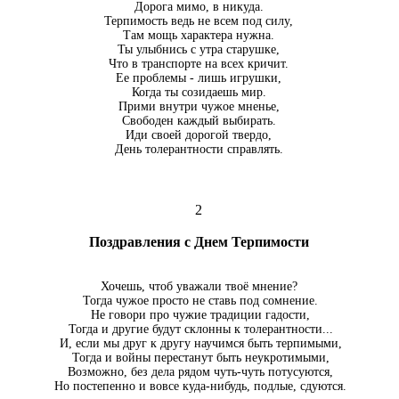
Дорога мимо, в никуда.
Терпимость ведь не всем под силу,
Там мощь характера нужна.
Ты улыбнись с утра старушке,
Что в транспорте на всех кричит.
Ее проблемы - лишь игрушки,
Когда ты созидаешь мир.
Прими внутри чужое мненье,
Свободен каждый выбирать.
Иди своей дорогой твердо,
День толерантности справлять.
2
Поздравления с Днем Терпимости
Хочешь, чтоб уважали твоё мнение?
Тогда чужое просто не ставь под сомнение.
Не говори про чужие традиции гадости,
Тогда и другие будут склонны к толерантности...
И, если мы друг к другу научимся быть терпимыми,
Тогда и войны перестанут быть неукротимыми,
Возможно, без дела рядом чуть-чуть потусуются,
Но постепенно и вовсе куда-нибудь, подлые, сдуются.