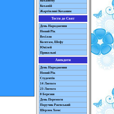
Коханому
Коханій
Жартівливі Коханим
Тости до Свят
День Народження
Новий Рік
Весілля
Колегам, Шефу
Ювілей
Прикольні
Анекдоти
День Народження
Новий Рік
Студентів
14 Лютого
23 Лютого
8 Березня
День Перемоги
Поручик Ржевський
Шерлок Хомс