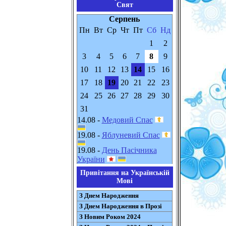
Свят
Серпень
Пн
Вт
Ср
Чт
Пт
Сб
Нд
1
2
3
4
5
6
7
8
9
10
11
12
13
14
15
16
17
18
19
20
21
22
23
24
25
26
27
28
29
30
31
14.08 -
Медовий Спас
19.08 -
Яблуневий Спас
19.08 -
День Пасічника
України
Привітання на Українській
Мові
З Днем Народження
З Днем Народження в Прозі
З Новим Роком 2024