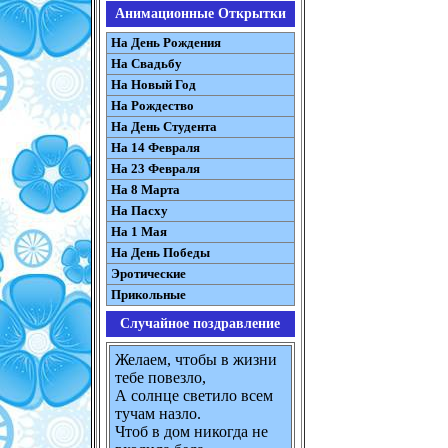
Анимационные Открытки
На День Рождения
На Свадьбу
На Новый Год
На Рождество
На День Студента
На 14 Февраля
На 23 Февраля
На 8 Марта
На Пасху
На 1 Мая
На День Победы
Эротические
Прикольные
Случайное поздравление
Желаем, чтобы в жизни
тебе повезло,
А солнце светило всем
тучам назло.
Чтоб в дом никогда не