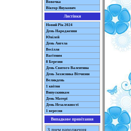
Вовочка
Віктор Янукович
Листівки
Новий Рік 2024
День Народження
Ювілей
День Ангела
Весілля
Вагітним
8 Березня
День Святого Валентина
День Захисника Вітчизни
Великдень
1 квітня
Випускникам
День Матері
День Незалежності
1 вересня
Випадкове привітання
З днем народження