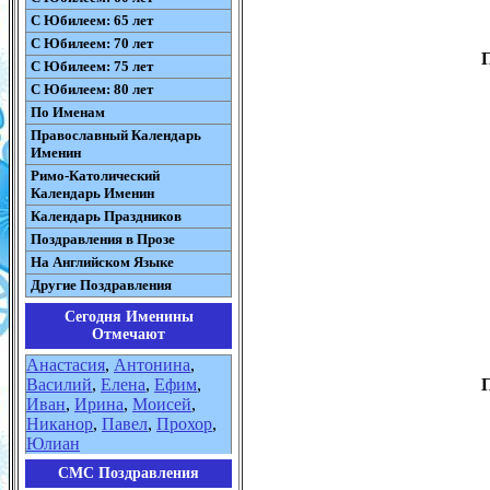
С Юбилеем: 65 лет
С Юбилеем: 70 лет
П
С Юбилеем: 75 лет
С Юбилеем: 80 лет
По Именам
Православный Календарь
Именин
Римо-Католический
Календарь Именин
Календарь Праздников
Поздравления в Прозе
На Английском Языке
Другие Поздравления
Сегодня Именины
Отмечают
Анастасия
,
Антонина
,
Василий
,
Елена
,
Ефим
,
П
Иван
,
Ирина
,
Моисей
,
Никанор
,
Павел
,
Прохор
,
Юлиан
СМС Поздравления