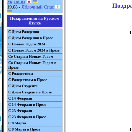
Украины
Поздра
19.08 -
Яблочный Спас
Поздравления на Русском
Языке
С Днем Рождения
П
С Днем Рождения в Прозе
С Новым Годом 2024
С Новым Годом 2024 в Прозе
Со Старым Новым Годом
Со Старым Новым Годом в
Прозе
С Рождеством
С Рождеством в Прозе
С Днем Студента
С Днем Студента в Прозе
С 14 Февраля
С 14 Февраля в Прозе
С 23 Февраля
С 23 Февраля в Прозе
С 8 Марта
С 8 Марта в Прозе
П