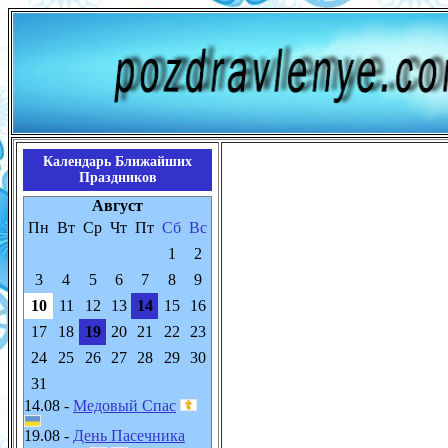
Календарь Ближайших
Праздников
Август
Пн
Вт
Ср
Чт
Пт
Сб
Вс
1
2
3
4
5
6
7
8
9
10
11
12
13
14
15
16
17
18
19
20
21
22
23
24
25
26
27
28
29
30
31
14.08 -
Медовый Спас
19.08 -
День Пасечника