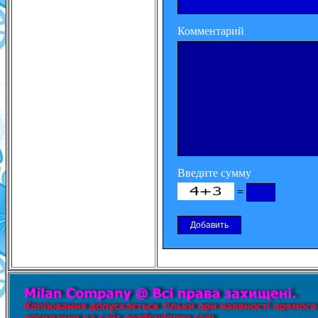
Комментарий
Введите сумму
=