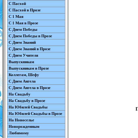
С Пасхой
С Пасхой в Прозе
С 1 Мая
С 1 Мая в Прозе
С Днем Победы
С Днем Победы в Прозе
С Днем Знаний
С Днем Знаний в Прозе
С Днем Учителя
Выпускникам
Выпускникам в Прозе
Коллегам, Шефу
С Днем Ангела
С Днем Ангела в Прозе
На Свадьбу
На Свадьбу в Прозе
На Юбилей Свадьбы
П
На Юбилей Свадьбы в Прозе
На Новоселье
Новорожденным
Любимому