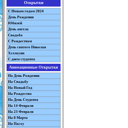
Открытки
С Новым годом 2024
День Рождения
Юбилей
День ангела
Свадьба
С Рождеством
День святого Николая
Хэллоуин
С днем студента
Анимационные Открытки
На День Рождения
На Свадьбу
На Новый Год
На Рождество
На День Студента
На 14 Февраля
На 23 Февраля
На 8 Марта
На Пасху