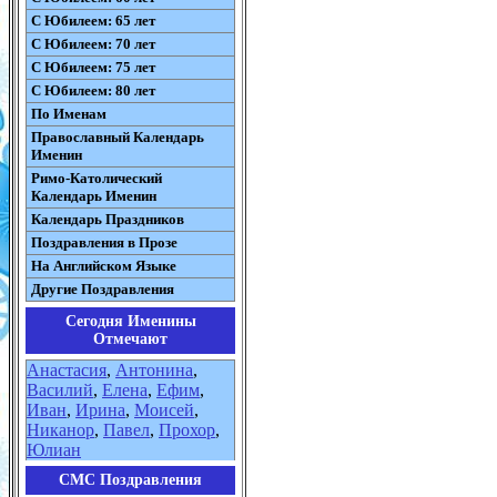
С Юбилеем: 65 лет
С Юбилеем: 70 лет
С Юбилеем: 75 лет
С Юбилеем: 80 лет
По Именам
Православный Календарь
Именин
Римо-Католический
Календарь Именин
Календарь Праздников
Поздравления в Прозе
На Английском Языке
Другие Поздравления
Сегодня Именины
Отмечают
Анастасия
,
Антонина
,
Василий
,
Елена
,
Ефим
,
Иван
,
Ирина
,
Моисей
,
Никанор
,
Павел
,
Прохор
,
Юлиан
СМС Поздравления